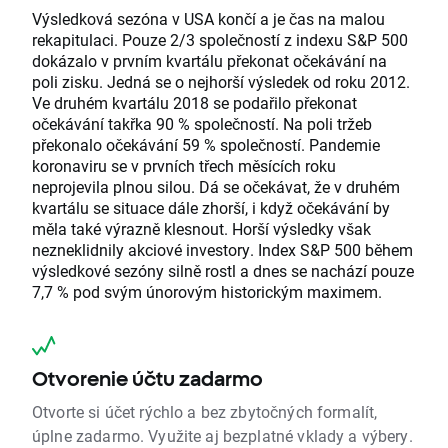
Výsledková sezóna v USA končí a je čas na malou
rekapitulaci. Pouze 2/3 společností z indexu S&P 500
dokázalo v prvním kvartálu překonat očekávání na
poli zisku. Jedná se o nejhorší výsledek od roku 2012.
Ve druhém kvartálu 2018 se podařilo překonat
očekávání takřka 90 % společností. Na poli tržeb
překonalo očekávání 59 % společností. Pandemie
koronaviru se v prvních třech měsících roku
neprojevila plnou silou. Dá se očekávat, že v druhém
kvartálu se situace dále zhorší, i když očekávání by
měla také výrazně klesnout. Horší výsledky však
nezneklidnily akciové investory. Index S&P 500 během
výsledkové sezóny silně rostl a dnes se nachází pouze
7,7 % pod svým únorovým historickým maximem.
Otvorenie účtu zadarmo
Otvorte si účet rýchlo a bez zbytočných formalít,
úplne zadarmo. Využite aj bezplatné vklady a výbery.