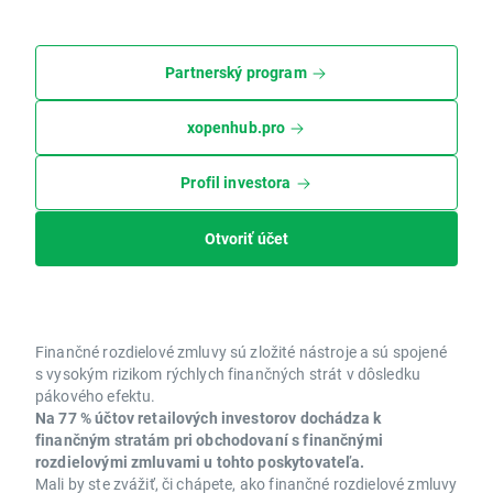
Partnerský program
xopenhub.pro
Profil investora
Otvoriť účet
Finančné rozdielové zmluvy sú zložité nástroje a sú spojené
s vysokým rizikom rýchlych finančných strát v dôsledku
pákového efektu.
Na 77 % účtov retailových investorov dochádza k
finančným stratám pri obchodovaní s finančnými
rozdielovými zmluvami u tohto poskytovateľa.
Mali by ste zvážiť, či chápete, ako finančné rozdielové zmluvy