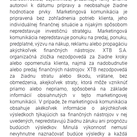
autorovi k dátumu prípravy a neobsahuje žiadne
hodnotiace prvky. Marketingová komunikácia je
pripravená bez zohľadnenia potrieb klienta, jeho
individuálnej finančnej situácie a nijakým spôsobom
nepredstavuje investičnú stratégiu. Marketingová
komunikácia nepredstavuje ponuku na predaj, ponuku,
predplatné, výzvu na nákup, reklamu alebo propagáciu
akýchkoľvek finančných nástrojov. XTB S.A.
organizačná zložka nezodpovedá za žiadne kroky
alebo opomenutia klienta, najmä za nadobudnutie
alebo predaj finančných nástrojov. XTB nezodpovedá
za žiadnu stratu alebo škodu, vrátane, bez
obmedzenia, akejkoľvek straty, ktorá môže vzniknúť
priamo alebo nepriamo, spôsobená na základe
informácií obsiahnutých v tejto marketingovej
komunikácii. V prípade, že marketingová komunikácia
obsahuje akékoľvek informácie o akýchkoľvek
výsledkoch týkajúcich sa finančných nástrojov v nej
uvedených, nepredstavujú žiadnu záruku ani prognózu
budúcich výsledkov. Minulá výkonnosť nemusí
nevyhnutne naznačovať budúce výsledky a každá