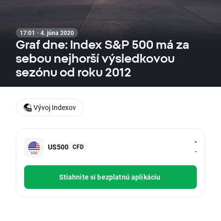
17:01 · 4. júna 2020
Graf dne: Index S&P 500 má za
sebou nejhorší výsledkovou
sezónu od roku 2012
Vývoj Indexov
-
US500
CFD
-
Stiahnite si bezplatnú aplikáciu