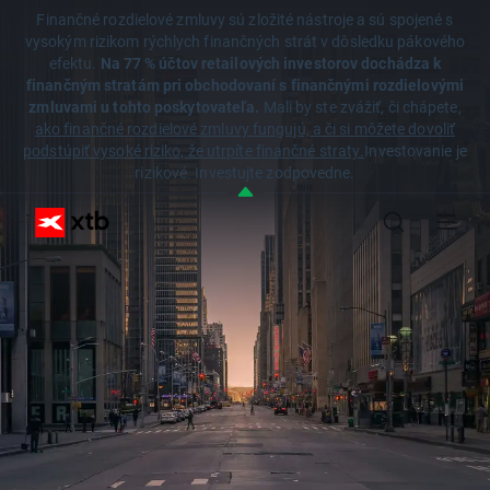
Finančné rozdielové zmluvy sú zložité nástroje a sú spojené s
vysokým rizikom rýchlych finančných strát v dôsledku pákového
efektu.
Na 77 % účtov retailových investorov dochádza k
finančným stratám pri obchodovaní s finančnými rozdielovými
zmluvami u tohto poskytovateľa.
Mali by ste zvážiť, či chápete,
ako finančné rozdielové zmluvy fungujú, a či si môžete dovoliť
podstúpiť vysoké riziko, že utrpíte finančné straty.
Investovanie je
rizikové. Investujte zodpovedne.