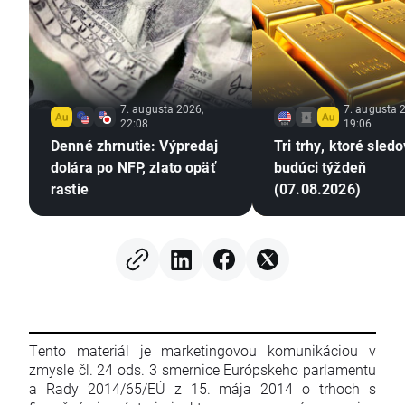
7. augusta 2026,
7. augusta 
22:08
19:06
Denné zhrnutie: Výpredaj
Tri trhy, ktoré sled
dolára po NFP, zlato opäť
budúci týždeň
rastie
(07.08.2026)
Tento materiál je marketingovou komunikáciou v
zmysle čl. 24 ods. 3 smernice Európskeho parlamentu
a Rady 2014/65/EÚ z 15. mája 2014 o trhoch s