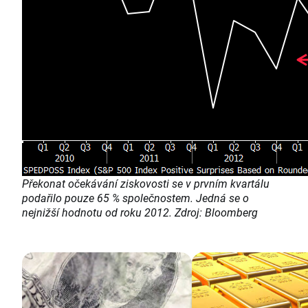
Překonat očekávání ziskovosti se v prvním kvartálu
podařilo pouze 65 % společnostem. Jedná se o
nejnižší hodnotu od roku 2012. Zdroj: Bloomberg