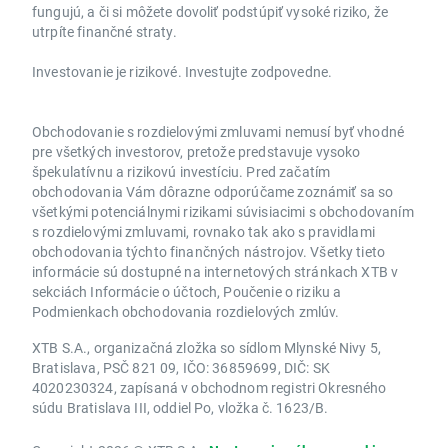
fungujú, a či si môžete dovoliť podstúpiť vysoké riziko, že
utrpíte finančné straty.
Investovanie je rizikové. Investujte zodpovedne.
Obchodovanie s rozdielovými zmluvami nemusí byť vhodné
pre všetkých investorov, pretože predstavuje vysoko
špekulatívnu a rizikovú investíciu. Pred začatím
obchodovania Vám dôrazne odporúčame zoznámiť sa so
všetkými potenciálnymi rizikami súvisiacimi s obchodovaním
s rozdielovými zmluvami, rovnako tak ako s pravidlami
obchodovania týchto finančných nástrojov. Všetky tieto
informácie sú dostupné na internetových stránkach XTB v
sekciách Informácie o účtoch, Poučenie o riziku a
Podmienkach obchodovania rozdielových zmlúv.
XTB S.A., organizačná zložka so sídlom Mlynské Nivy 5,
Bratislava, PSČ 821 09, IČO: 36859699, DIČ: SK
4020230324, zapísaná v obchodnom registri Okresného
súdu Bratislava III, oddiel Po, vložka č. 1623/B.