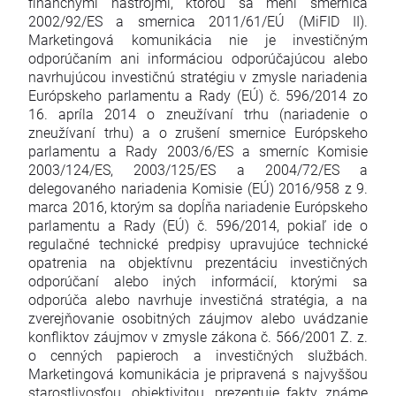
finančnými nástrojmi, ktorou sa mení smernica
2002/92/ES a smernica 2011/61/EÚ (MiFID II).
Marketingová komunikácia nie je investičným
odporúčaním ani informáciou odporúčajúcou alebo
navrhujúcou investičnú stratégiu v zmysle nariadenia
Európskeho parlamentu a Rady (EÚ) č. 596/2014 zo
16. apríla 2014 o zneužívaní trhu (nariadenie o
zneužívaní trhu) a o zrušení smernice Európskeho
parlamentu a Rady 2003/6/ES a smerníc Komisie
2003/124/ES, 2003/125/ES a 2004/72/ES a
delegovaného nariadenia Komisie (EÚ) 2016/958 z 9.
marca 2016, ktorým sa dopĺňa nariadenie Európskeho
parlamentu a Rady (EÚ) č. 596/2014, pokiaľ ide o
regulačné technické predpisy upravujúce technické
opatrenia na objektívnu prezentáciu investičných
odporúčaní alebo iných informácií, ktorými sa
odporúča alebo navrhuje investičná stratégia, a na
zverejňovanie osobitných záujmov alebo uvádzanie
konfliktov záujmov v zmysle zákona č. 566/2001 Z. z.
o cenných papieroch a investičných službách.
Marketingová komunikácia je pripravená s najvyššou
starostlivosťou, objektivitou, prezentuje fakty známe