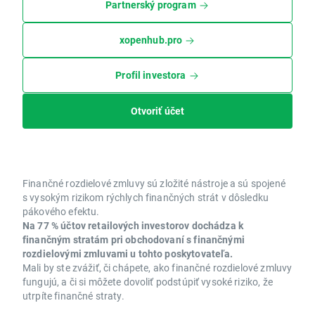
Partnerský program
xopenhub.pro
Profil investora
Otvoriť účet
Finančné rozdielové zmluvy sú zložité nástroje a sú spojené
s vysokým rizikom rýchlych finančných strát v dôsledku
pákového efektu.
Na 77 % účtov retailových investorov dochádza k
finančným stratám pri obchodovaní s finančnými
rozdielovými zmluvami u tohto poskytovateľa.
Mali by ste zvážiť, či chápete, ako finančné rozdielové zmluvy
fungujú, a či si môžete dovoliť podstúpiť vysoké riziko, že
utrpíte finančné straty.