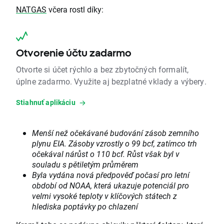
NATGAS
včera rostl díky:
Otvorenie účtu zadarmo
Otvorte si účet rýchlo a bez zbytočných formalít,
úplne zadarmo. Využite aj bezplatné vklady a výbery.
Stiahnuť aplikáciu
Menší než očekávané budování zásob zemního
plynu EIA. Zásoby vzrostly o 99 bcf, zatímco trh
očekával nárůst o 110 bcf. Růst však byl v
souladu s pětiletým průměrem
Byla vydána nová předpověď počasí pro letní
období od NOAA, která ukazuje potenciál pro
velmi vysoké teploty v klíčových státech z
hlediska poptávky po chlazení