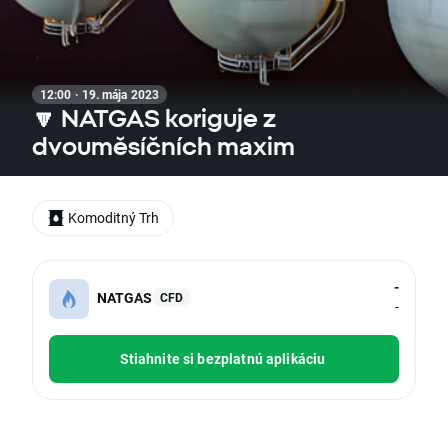
12:00 · 19. mája 2023
🔽 NATGAS koriguje z
dvouměsíčních maxim
Komoditný Trh
-
NATGAS
CFD
-
Stiahnite si bezplatnú aplikáciu