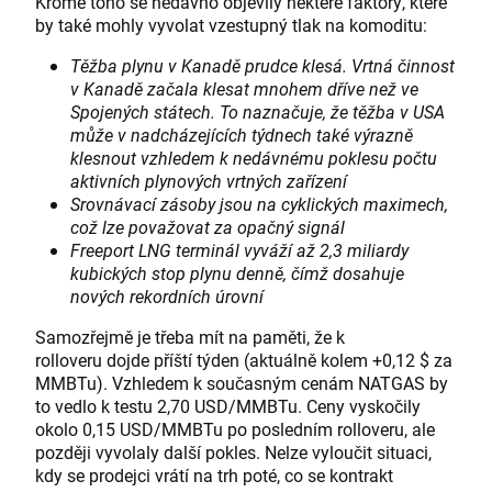
Kromě toho se nedávno objevily některé faktory, které
by také mohly vyvolat vzestupný tlak na komoditu:
Těžba plynu v Kanadě prudce klesá. Vrtná činnost
v Kanadě začala klesat mnohem dříve než ve
Spojených státech. To naznačuje, že těžba v USA
může v nadcházejících týdnech také výrazně
klesnout vzhledem k nedávnému poklesu počtu
aktivních plynových vrtných zařízení
Srovnávací zásoby jsou na cyklických maximech,
což lze považovat za opačný signál
Freeport LNG terminál vyváží až 2,3 miliardy
kubických stop plynu denně, čímž dosahuje
nových rekordních úrovní
Samozřejmě je třeba mít na paměti, že k
rolloveru dojde příští týden (aktuálně kolem +0,12 $ za
MMBTu). Vzhledem k současným cenám NATGAS by
to vedlo k testu 2,70 USD/MMBTu. Ceny vyskočily
okolo 0,15 USD/MMBTu po posledním rolloveru, ale
později vyvolaly další pokles. Nelze vyloučit situaci,
kdy se prodejci vrátí na trh poté, co se kontrakt