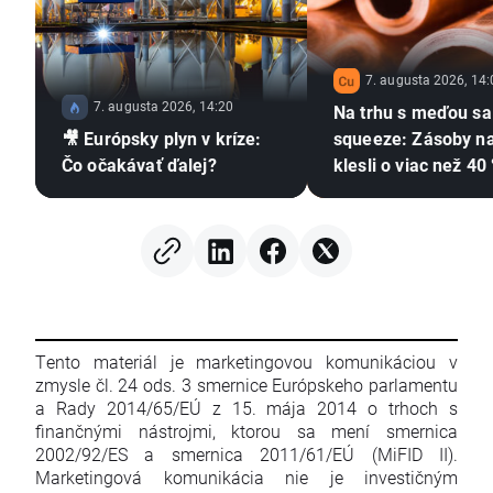
7. augusta 2026, 14:
7. augusta 2026, 14:20
Na trhu s meďou sa
🎥 Európsky plyn v kríze:
squeeze: Zásoby n
Čo očakávať ďalej?
klesli o viac než 4
hromadia meď a Čí
zvyšuje dovozy 🔥
Tento materiál je marketingovou komunikáciou v
zmysle čl. 24 ods. 3 smernice Európskeho parlamentu
a Rady 2014/65/EÚ z 15. mája 2014 o trhoch s
finančnými nástrojmi, ktorou sa mení smernica
2002/92/ES a smernica 2011/61/EÚ (MiFID II).
Marketingová komunikácia nie je investičným