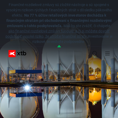
Finančné rozdielové zmluvy sú zložité nástroje a sú spojené s
vysokým rizikom rýchlych finančných strát v dôsledku pákového
efektu.
Na 77 % účtov retailových investorov dochádza k
finančným stratám pri obchodovaní s finančnými rozdielovými
zmluvami u tohto poskytovateľa.
Mali by ste zvážiť, či chápete,
ako finančné rozdielové zmluvy fungujú, a či si môžete dovoliť
podstúpiť vysoké riziko, že utrpíte finančné straty.
Investovanie je
rizikové. Investujte zodpovedne.