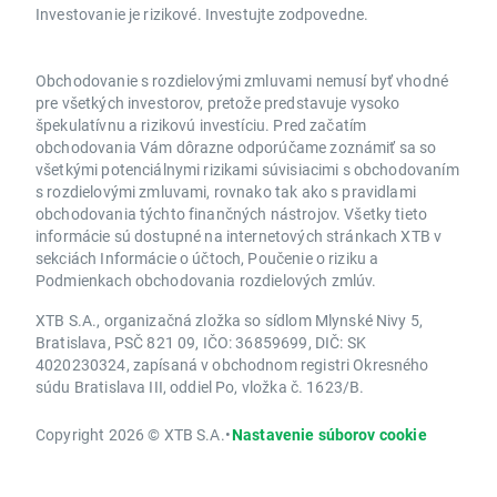
Investovanie je rizikové. Investujte zodpovedne.
Obchodovanie s rozdielovými zmluvami nemusí byť vhodné
pre všetkých investorov, pretože predstavuje vysoko
špekulatívnu a rizikovú investíciu. Pred začatím
obchodovania Vám dôrazne odporúčame zoznámiť sa so
všetkými potenciálnymi rizikami súvisiacimi s obchodovaním
s rozdielovými zmluvami, rovnako tak ako s pravidlami
obchodovania týchto finančných nástrojov. Všetky tieto
informácie sú dostupné na internetových stránkach XTB v
sekciách Informácie o účtoch, Poučenie o riziku a
Podmienkach obchodovania rozdielových zmlúv.
XTB S.A., organizačná zložka so sídlom Mlynské Nivy 5,
Bratislava, PSČ 821 09, IČO: 36859699, DIČ: SK
4020230324, zapísaná v obchodnom registri Okresného
súdu Bratislava III, oddiel Po, vložka č. 1623/B.
Copyright 2026 © XTB S.A.
•
Nastavenie súborov cookie