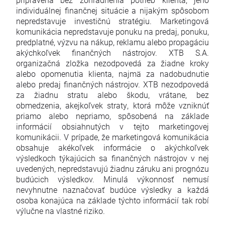
individuálnej finančnej situácie a nijakým spôsobom
nepredstavuje investičnú stratégiu. Marketingová
komunikácia nepredstavuje ponuku na predaj, ponuku,
predplatné, výzvu na nákup, reklamu alebo propagáciu
akýchkoľvek finančných nástrojov. XTB S.A.
organizačná zložka nezodpovedá za žiadne kroky
alebo opomenutia klienta, najmä za nadobudnutie
alebo predaj finančných nástrojov. XTB nezodpovedá
za žiadnu stratu alebo škodu, vrátane, bez
obmedzenia, akejkoľvek straty, ktorá môže vzniknúť
priamo alebo nepriamo, spôsobená na základe
informácií obsiahnutých v tejto marketingovej
komunikácii. V prípade, že marketingová komunikácia
obsahuje akékoľvek informácie o akýchkoľvek
výsledkoch týkajúcich sa finančných nástrojov v nej
uvedených, nepredstavujú žiadnu záruku ani prognózu
budúcich výsledkov. Minulá výkonnosť nemusí
nevyhnutne naznačovať budúce výsledky a každá
osoba konajúca na základe týchto informácií tak robí
výlučne na vlastné riziko.