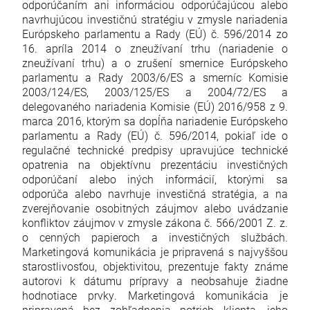
odporúčaním ani informáciou odporúčajúcou alebo
navrhujúcou investičnú stratégiu v zmysle nariadenia
Európskeho parlamentu a Rady (EÚ) č. 596/2014 zo
16. apríla 2014 o zneužívaní trhu (nariadenie o
zneužívaní trhu) a o zrušení smernice Európskeho
parlamentu a Rady 2003/6/ES a smerníc Komisie
2003/124/ES, 2003/125/ES a 2004/72/ES a
delegovaného nariadenia Komisie (EÚ) 2016/958 z 9.
marca 2016, ktorým sa dopĺňa nariadenie Európskeho
parlamentu a Rady (EÚ) č. 596/2014, pokiaľ ide o
regulačné technické predpisy upravujúce technické
opatrenia na objektívnu prezentáciu investičných
odporúčaní alebo iných informácií, ktorými sa
odporúča alebo navrhuje investičná stratégia, a na
zverejňovanie osobitných záujmov alebo uvádzanie
konfliktov záujmov v zmysle zákona č. 566/2001 Z. z.
o cenných papieroch a investičných službách.
Marketingová komunikácia je pripravená s najvyššou
starostlivosťou, objektivitou, prezentuje fakty známe
autorovi k dátumu prípravy a neobsahuje žiadne
hodnotiace prvky. Marketingová komunikácia je
pripravená bez zohľadnenia potrieb klienta, jeho