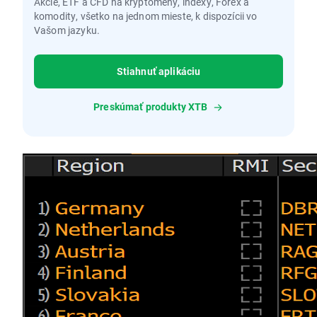
Akcie, ETF a CFD na kryptomeny, indexy, Forex a
komodity, všetko na jednom mieste, k dispozícii vo
Vašom jazyku.
Stiahnuť aplikáciu
Preskúmať produkty XTB