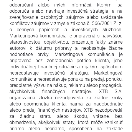
odporúčaní alebo iných informácií, ktorými sa
odporúča alebo navrhuje investičná stratégia, a na
zverejňovanie osobitných záujmov alebo uvádzanie
konfliktov záujmov v zmysle zákona č. 566/2001 Z. z.
o cenných papieroch a investičných službách.
Marketingová komunikácia je pripravená s najvyššou
starostlivosťou, objektivitou, prezentuje fakty známe
autorovi k dátumu prípravy a neobsahuje žiadne
hodnotiace prvky. Marketingová komunikácia je
pripravená bez zohľadnenia potrieb klienta, jeho
individuálnej finančnej situácie a nijakým spôsobom
nepredstavuje investičnú stratégiu. Marketingová
komunikácia nepredstavuje ponuku na predaj, ponuku,
predplatné, výzvu na nákup, reklamu alebo propagáciu
akýchkoľvek finančných nástrojov. XTB S.A.
organizačná zložka nezodpovedá za žiadne kroky
alebo opomenutia klienta, najmä za nadobudnutie
alebo predaj finančných nástrojov. XTB nezodpovedá
za žiadnu stratu alebo škodu, vrátane, bez
obmedzenia, akejkoľvek straty, ktorá môže vzniknúť
priamo alebo nepriamo, spôsobená na základe