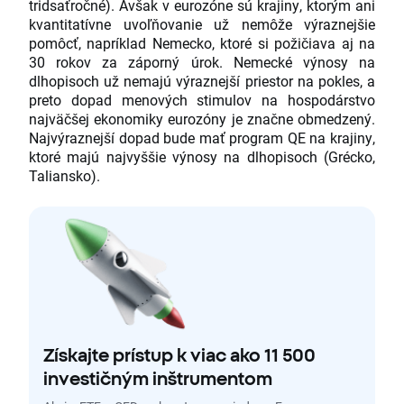
tridsaťročné). Avšak v eurozóne sú krajiny, ktorým ani
kvantitatívne uvoľňovanie už nemôže výraznejšie
pomôcť, napríklad Nemecko, ktoré si požičiava aj na
30 rokov za záporný úrok. Nemecké výnosy na
dlhopisoch už nemajú výraznejší priestor na pokles, a
preto dopad menových stimulov na hospodárstvo
najväčšej ekonomiky eurozóny je značne obmedzený.
Najvýraznejší dopad bude mať program QE na krajiny,
ktoré majú najvyššie výnosy na dlhopisoch (Grécko,
Taliansko).
Získajte prístup k viac ako 11 500
investičným inštrumentom