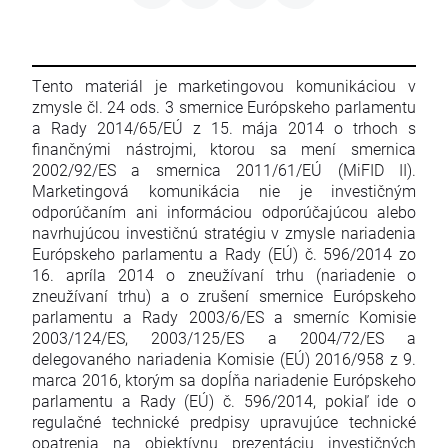
Tento materiál je marketingovou komunikáciou v
zmysle čl. 24 ods. 3 smernice Európskeho parlamentu
a Rady 2014/65/EÚ z 15. mája 2014 o trhoch s
finančnými nástrojmi, ktorou sa mení smernica
2002/92/ES a smernica 2011/61/EÚ (MiFID II).
Marketingová komunikácia nie je investičným
odporúčaním ani informáciou odporúčajúcou alebo
navrhujúcou investičnú stratégiu v zmysle nariadenia
Európskeho parlamentu a Rady (EÚ) č. 596/2014 zo
16. apríla 2014 o zneužívaní trhu (nariadenie o
zneužívaní trhu) a o zrušení smernice Európskeho
parlamentu a Rady 2003/6/ES a smerníc Komisie
2003/124/ES, 2003/125/ES a 2004/72/ES a
delegovaného nariadenia Komisie (EÚ) 2016/958 z 9.
marca 2016, ktorým sa dopĺňa nariadenie Európskeho
parlamentu a Rady (EÚ) č. 596/2014, pokiaľ ide o
regulačné technické predpisy upravujúce technické
opatrenia na objektívnu prezentáciu investičných