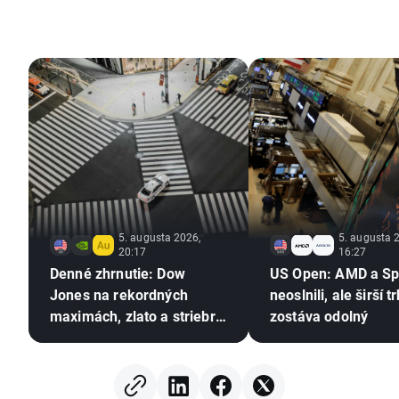
5. augusta 2026,
5. augusta 
20:17
16:27
Denné zhrnutie: Dow
US Open: AMD a S
Jones na rekordných
neoslnili, ale širší t
maximách, zlato a striebro
zostáva odolný
rastú vďaka nádejám na
dohodu medzi USA a
Iránom