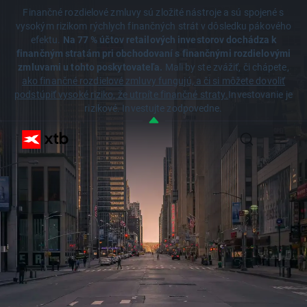
Finančné rozdielové zmluvy sú zložité nástroje a sú spojené s
vysokým rizikom rýchlych finančných strát v dôsledku pákového
efektu.
Na 77 % účtov retailových investorov dochádza k
finančným stratám pri obchodovaní s finančnými rozdielovými
zmluvami u tohto poskytovateľa.
Mali by ste zvážiť, či chápete,
ako finančné rozdielové zmluvy fungujú, a či si môžete dovoliť
podstúpiť vysoké riziko, že utrpíte finančné straty.
Investovanie je
rizikové. Investujte zodpovedne.