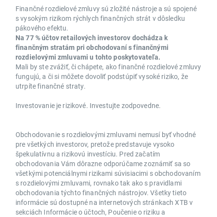
Finančné rozdielové zmluvy sú zložité nástroje a sú spojené
s vysokým rizikom rýchlych finančných strát v dôsledku
pákového efektu.
Na 77 % účtov retailových investorov dochádza k
finančným stratám pri obchodovaní s finančnými
rozdielovými zmluvami u tohto poskytovateľa.
Mali by ste zvážiť, či chápete, ako finančné rozdielové zmluvy
fungujú, a či si môžete dovoliť podstúpiť vysoké riziko, že
utrpíte finančné straty.
Investovanie je rizikové. Investujte zodpovedne.
Obchodovanie s rozdielovými zmluvami nemusí byť vhodné
pre všetkých investorov, pretože predstavuje vysoko
špekulatívnu a rizikovú investíciu. Pred začatím
obchodovania Vám dôrazne odporúčame zoznámiť sa so
všetkými potenciálnymi rizikami súvisiacimi s obchodovaním
s rozdielovými zmluvami, rovnako tak ako s pravidlami
obchodovania týchto finančných nástrojov. Všetky tieto
informácie sú dostupné na internetových stránkach XTB v
sekciách Informácie o účtoch, Poučenie o riziku a