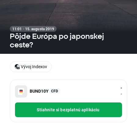
11:01 · 15. augusta 2019
Pôjde Európa po japonskej
ceste?
Vývoj Indexov
-
BUND10Y
CFD
-
Stiahnite si bezplatnú aplikáciu