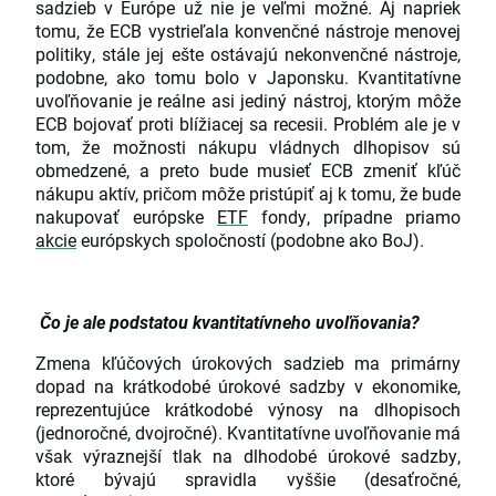
sadzieb v Európe už nie je veľmi možné. Aj napriek
tomu, že ECB vystrieľala konvenčné nástroje menovej
politiky, stále jej ešte ostávajú nekonvenčné nástroje,
podobne, ako tomu bolo v Japonsku. Kvantitatívne
uvoľňovanie je reálne asi jediný nástroj, ktorým môže
ECB bojovať proti blížiacej sa recesii. Problém ale je v
tom, že možnosti nákupu vládnych dlhopisov sú
obmedzené, a preto bude musieť ECB zmeniť kľúč
nákupu aktív, pričom môže pristúpiť aj k tomu, že bude
nakupovať európske
ETF
fondy, prípadne priamo
akcie
európskych spoločností (podobne ako BoJ).
Čo je ale podstatou kvantitatívneho uvoľňovania?
Zmena kľúčových úrokových sadzieb ma primárny
dopad na krátkodobé úrokové sadzby v ekonomike,
reprezentujúce krátkodobé výnosy na dlhopisoch
(jednoročné, dvojročné). Kvantitatívne uvoľňovanie má
však výraznejší tlak na dlhodobé úrokové sadzby,
ktoré bývajú spravidla vyššie (desaťročné,