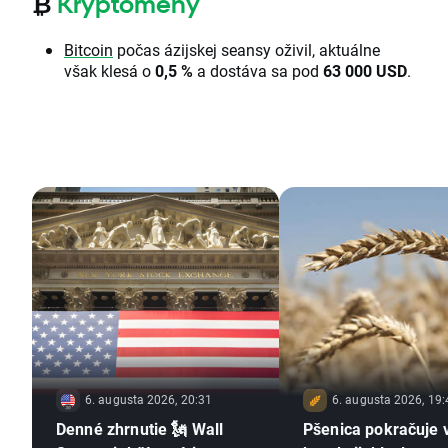
₿
Kryptomeny
Bitcoin
počas ázijskej seansy oživil, aktuálne
však klesá o
0,5 %
a dostáva sa pod
63 000 USD
.
6. augusta 2026, 20:31
6. augusta 2026, 19:
Denné zhrnutie 🗽 Wall
Pšenica pokračuje 