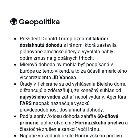
🌍
Geopolitika
Prezident Donald Trump oznámil
takmer
dosiahnutú dohodu
s Iránom, ktorá zastavila
plánované americké údery a vyvolala náhly
optimizmus na globálnych trhoch.
Mierová dohoda by mohla byť podpísaná v
Európe už tento víkend, a to za účasti amerického
viceprezidenta
JD Vancea
.
Úrady v Teheráne sa od vyhlásenia Bieleho domu
dištancujú a zdôrazňujú, že konečný súhlas od
najvyššieho vodcu
zatiaľ nebol vydaný. Agentúra
FARS
naopak naznačuje vysokú
pravdepodobnosť dosiahnutia dohody.
Podľa správ Axiosu dohoda zahŕňa
60-dňové
prímerie
, úplné otvorenie
Hormuzského prielivu
a
čiastočné zrušenie sankcií voči Iránu.
Napätie vo vodách okolo Hormuzského prielivu