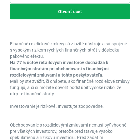
Otvoriť účet
Finančné rozdielové zmluvy sú zložité nástroje a sú spojené
s vysokým rizikom rýchlych finančných strát v dôsledku
pákového efektu.
Na 77 % účtov retailových investorov dochádza k
finančným stratám pri obchodovaní s finančnými
rozdielovými zmluvami u tohto poskytovateľa.
Mali by ste zvážiť, či chápete, ako finančné rozdielové zmluvy
fungujú, a či si môžete dovoliť podstúpiť vysoké riziko, že
utrpíte finančné straty.
Investovanie je rizikové. Investujte zodpovedne.
Obchodovanie s rozdielovými zmluvami nemusí byť vhodné
pre všetkých investorov, pretože predstavuje vysoko
špekulatívnu a rizikovú investíciu. Pred začatím