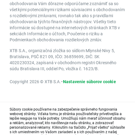
obchodovania Vám dôrazne odporúčame zoznámiť sa so
všetkými potenciálnymi rizikami súvisiacimi s obchodovaním
s rozdielovými zmluvami, rovnako tak ako s pravidlami
obchodovania týchto finančných nástrojov. Všetky tieto
informácie sú dostupné na internetových stránkach XTB v
sekciách Informácie o účtoch, Poučenie o riziku a
Podmienkach obchodovania rozdielových zmlúv.
XTB S.A., organizačná zložka so sídlom Mlynské Nivy 5,
Bratislava, PSČ 821 09, IČO: 36859699, DIČ: SK
4020230324, zapísaná v obchodnom registri Okresného
súdu Bratislava III, oddiel Po, vložka č. 1623/B.
Copyright 2026 © XTB S.A.
•
Nastavenie súborov cookie
Súbory cookie používame na zabezpečenie správneho fungovania
webovej stránky. Vďaka tomu je stránka používateľsky prívetivejšia a
lepšie reaguje na Vaše potreby. Umožňujú nám merať účinnosť obsahu
a reklám, analyzovať, kto navštevuje našu stránku, a zobrazovať
personalizované reklamy. Kliknutím na tlačidlo „Prijať všetko“ súhlasíte
s ich umiestnením vo Vašom zariadení a s ich používaním z našej