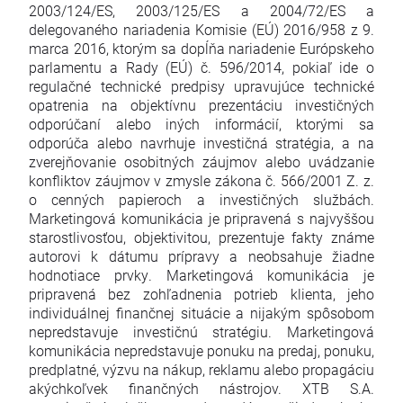
2003/124/ES, 2003/125/ES a 2004/72/ES a
delegovaného nariadenia Komisie (EÚ) 2016/958 z 9.
marca 2016, ktorým sa dopĺňa nariadenie Európskeho
parlamentu a Rady (EÚ) č. 596/2014, pokiaľ ide o
regulačné technické predpisy upravujúce technické
opatrenia na objektívnu prezentáciu investičných
odporúčaní alebo iných informácií, ktorými sa
odporúča alebo navrhuje investičná stratégia, a na
zverejňovanie osobitných záujmov alebo uvádzanie
konfliktov záujmov v zmysle zákona č. 566/2001 Z. z.
o cenných papieroch a investičných službách.
Marketingová komunikácia je pripravená s najvyššou
starostlivosťou, objektivitou, prezentuje fakty známe
autorovi k dátumu prípravy a neobsahuje žiadne
hodnotiace prvky. Marketingová komunikácia je
pripravená bez zohľadnenia potrieb klienta, jeho
individuálnej finančnej situácie a nijakým spôsobom
nepredstavuje investičnú stratégiu. Marketingová
komunikácia nepredstavuje ponuku na predaj, ponuku,
predplatné, výzvu na nákup, reklamu alebo propagáciu
akýchkoľvek finančných nástrojov. XTB S.A.