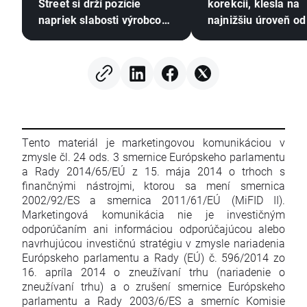
Street si drží pozície
korekcii, klesla na
napriek slabosti výrobcov
najnižšiu úroveň od
pamäťových čipov, cena
júla 🚩 Sucho, El Ni
ropy rastie
Čierne more zostáv
centre pozornosti
Tento materiál je marketingovou komunikáciou v
zmysle čl. 24 ods. 3 smernice Európskeho parlamentu
a Rady 2014/65/EÚ z 15. mája 2014 o trhoch s
finančnými nástrojmi, ktorou sa mení smernica
2002/92/ES a smernica 2011/61/EÚ (MiFID II).
Marketingová komunikácia nie je investičným
odporúčaním ani informáciou odporúčajúcou alebo
navrhujúcou investičnú stratégiu v zmysle nariadenia
Európskeho parlamentu a Rady (EÚ) č. 596/2014 zo
16. apríla 2014 o zneužívaní trhu (nariadenie o
zneužívaní trhu) a o zrušení smernice Európskeho
parlamentu a Rady 2003/6/ES a smerníc Komisie