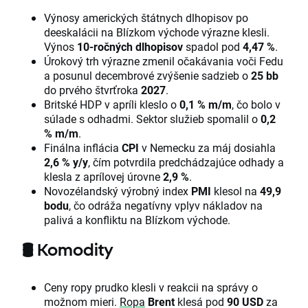
Výnosy amerických štátnych dlhopisov po
deeskalácii na Blízkom východe výrazne klesli.
Výnos
10-ročných dlhopisov
spadol pod
4,47 %
.
Úrokový trh výrazne zmenil očakávania voči Fedu
a posunul decembrové zvýšenie sadzieb o
25 bb
do prvého štvrťroka
2027
.
Britské HDP v apríli kleslo o
0,1 % m/m
, čo bolo v
súlade s odhadmi. Sektor služieb spomalil o
0,2
% m/m
.
Finálna inflácia
CPI
v Nemecku za máj dosiahla
2,6 % y/y
, čím potvrdila predchádzajúce odhady a
klesla z aprílovej úrovne
2,9 %
.
Novozélandský výrobný index
PMI
klesol na
49,9
bodu
, čo odráža negatívny vplyv nákladov na
palivá a konfliktu na Blízkom východe.
🛢️
Komodity
Ceny ropy prudko klesli v reakcii na správy o
možnom mieri.
Ropa
Brent
klesá pod
90 USD
za