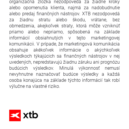
organizačná zložka nezodpovedá za žiadne kroky
alebo opomenutia klienta, najmä za nadobudnutie
alebo predaj finančných nástrojov. XTB nezodpovedá
za žiadnu stratu alebo škodu, vrátane, bez
obmedzenia, akejkoľvek straty, ktorá môže vzniknúť
priamo alebo nepriamo, spôsobená na základe
informácií obsiahnutých v tejto marketingovej
komunikácii. V prípade, že marketingová komunikácia
obsahuje akékoľvek informácie o akýchkoľvek
výsledkoch týkajúcich sa finančných nástrojov v nej
uvedených, nepredstavujú žiadnu záruku ani prognózu
budúcich výsledkov. Minulá výkonnosť nemusí
nevyhnutne naznačovať budúce výsledky a každá
osoba konajúca na základe týchto informácií tak robí
výlučne na vlastné riziko.