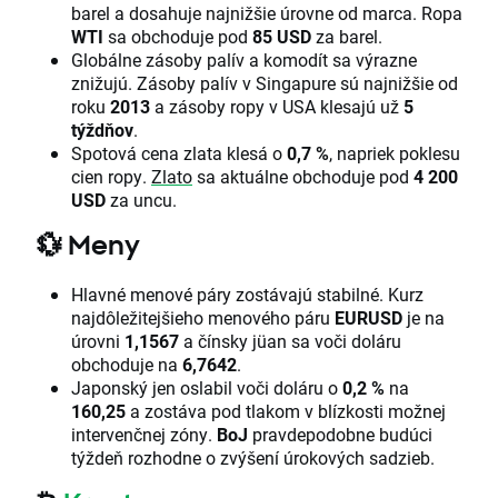
barel a dosahuje najnižšie úrovne od marca. Ropa
WTI
sa obchoduje pod
85 USD
za barel.
Globálne zásoby palív a komodít sa výrazne
znižujú. Zásoby palív v Singapure sú najnižšie od
roku
2013
a zásoby ropy v USA klesajú už
5
týždňov
.
Spotová cena zlata klesá o
0,7 %
, napriek poklesu
cien ropy.
Zlato
sa aktuálne obchoduje pod
4 200
USD
za uncu.
💱
Meny
Hlavné menové páry zostávajú stabilné. Kurz
najdôležitejšieho menového páru
EURUSD
je na
úrovni
1,1567
a čínsky jüan sa voči doláru
obchoduje na
6,7642
.
Japonský jen oslabil voči doláru o
0,2 %
na
160,25
a zostáva pod tlakom v blízkosti možnej
intervenčnej zóny.
BoJ
pravdepodobne budúci
týždeň rozhodne o zvýšení úrokových sadzieb.