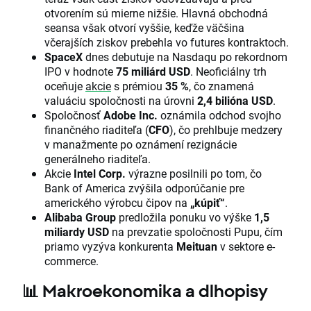
otvorením sú mierne nižšie. Hlavná obchodná
seansa však otvorí vyššie, keďže väčšina
včerajších ziskov prebehla vo futures kontraktoch.
SpaceX
dnes debutuje na Nasdaqu po rekordnom
IPO v hodnote
75 miliárd USD
. Neoficiálny trh
oceňuje
akcie
s prémiou
35 %
, čo znamená
valuáciu spoločnosti na úrovni
2,4 bilióna USD
.
Spoločnosť
Adobe Inc.
oznámila odchod svojho
finančného riaditeľa (
CFO
), čo prehlbuje medzery
v manažmente po oznámení rezignácie
generálneho riaditeľa.
Akcie
Intel Corp.
výrazne posilnili po tom, čo
Bank of America zvýšila odporúčanie pre
amerického výrobcu čipov na
„kúpiť“
.
Alibaba Group
predložila ponuku vo výške
1,5
miliardy USD
na prevzatie spoločnosti Pupu, čím
priamo vyzýva konkurenta
Meituan
v sektore e-
commerce.
📊
Makroekonomika a dlhopisy