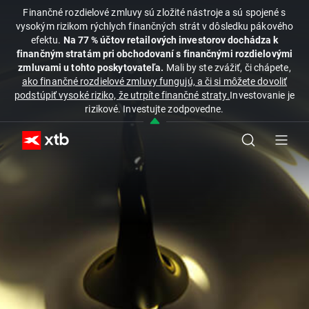
Finančné rozdielové zmluvy sú zložité nástroje a sú spojené s
vysokým rizikom rýchlych finančných strát v dôsledku pákového
efektu.
Na 77 % účtov retailových investorov dochádza k
finančným stratám pri obchodovaní s finančnými rozdielovými
zmluvami u tohto poskytovateľa.
Mali by ste zvážiť, či chápete,
ako finančné rozdielové zmluvy fungujú, a či si môžete dovoliť
podstúpiť vysoké riziko, že utrpíte finančné straty.
Investovanie je
rizikové. Investujte zodpovedne.