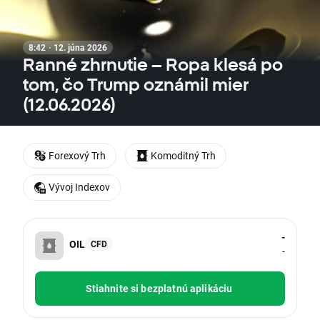
8:42 · 12. júna 2026
Ranné zhrnutie – Ropa klesá po
tom, čo Trump oznámil mier
(12.06.2026)
Forexový Trh
Komoditný Trh
Vývoj Indexov
-
OIL
CFD
-
Stiahnite si bezplatnú aplikáciu