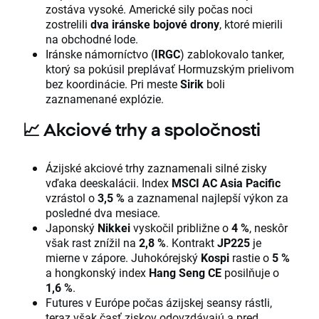
zostáva vysoké. Americké sily počas noci
zostrelili
dva iránske bojové drony
, ktoré mierili
na obchodné lode.
Iránske námorníctvo (
IRGC
) zablokovalo tanker,
ktorý sa pokúsil preplávať Hormuzským prielivom
bez koordinácie. Pri meste
Sirik
boli
zaznamenané explózie.
📈
Akciové trhy a spoločnosti
Ázijské akciové trhy zaznamenali silné zisky
vďaka deeskalácii. Index
MSCI AC Asia Pacific
vzrástol o
3,5 %
a zaznamenal najlepší výkon za
posledné dva mesiace.
Japonský
Nikkei
vyskočil približne o
4 %
, neskôr
však rast znížil na
2,8 %
. Kontrakt
JP225
je
mierne v zápore. Juhokórejský
Kospi
rastie o
5 %
a hongkonský index
Hang Seng CE
posilňuje o
1,6 %
.
Futures v Európe počas ázijskej seansy rástli,
teraz však časť ziskov odovzdávajú a pred