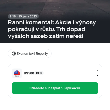
8:10 · 19. júna 2023
Ranní komentář: Akcie i výnosy
pokračují v růstu. Trh dopad
vyšších sazeb zatím neřeší
Ekonomické Reporty
-
US500
CFD
-
Stiahnite si bezplatnú aplikáciu