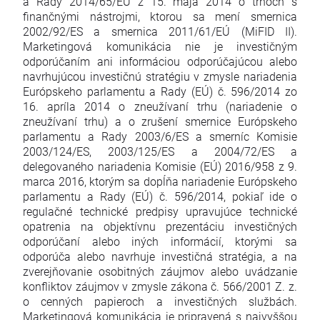
a Rady 2014/65/EÚ z 15. mája 2014 o trhoch s
finančnými nástrojmi, ktorou sa mení smernica
2002/92/ES a smernica 2011/61/EÚ (MiFID II).
Marketingová komunikácia nie je investičným
odporúčaním ani informáciou odporúčajúcou alebo
navrhujúcou investičnú stratégiu v zmysle nariadenia
Európskeho parlamentu a Rady (EÚ) č. 596/2014 zo
16. apríla 2014 o zneužívaní trhu (nariadenie o
zneužívaní trhu) a o zrušení smernice Európskeho
parlamentu a Rady 2003/6/ES a smerníc Komisie
2003/124/ES, 2003/125/ES a 2004/72/ES a
delegovaného nariadenia Komisie (EÚ) 2016/958 z 9.
marca 2016, ktorým sa dopĺňa nariadenie Európskeho
parlamentu a Rady (EÚ) č. 596/2014, pokiaľ ide o
regulačné technické predpisy upravujúce technické
opatrenia na objektívnu prezentáciu investičných
odporúčaní alebo iných informácií, ktorými sa
odporúča alebo navrhuje investičná stratégia, a na
zverejňovanie osobitných záujmov alebo uvádzanie
konfliktov záujmov v zmysle zákona č. 566/2001 Z. z.
o cenných papieroch a investičných službách.
Marketingová komunikácia je pripravená s najvyššou