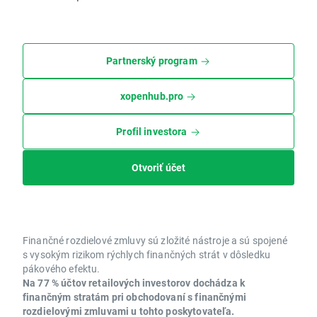
Partnerský program
xopenhub.pro
Profil investora
Otvoriť účet
Finančné rozdielové zmluvy sú zložité nástroje a sú spojené
s vysokým rizikom rýchlych finančných strát v dôsledku
pákového efektu.
Na 77 % účtov retailových investorov dochádza k
finančným stratám pri obchodovaní s finančnými
rozdielovými zmluvami u tohto poskytovateľa.