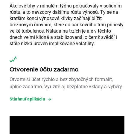
Akciové trhy v minulém týdnu pokračovaly v solidním
růstu, a to navzdory dalšímu růstu výnosů. Ty se na
kratším konci výnosové křivky začínají blížit
březnovým úrovním, které do bankovního trhu přinesly
velké turbulence. Nálada na trzích je ale v těchto
dnech velmi klidná a stabilizovaná, o čemž svědčí i
stále nízká úroveň implikované volatility.
Otvorenie účtu zadarmo
Otvorte si účet rýchlo a bez zbytočných formalít,
úplne zadarmo. Využite aj bezplatné vklady a výbery.
Stiahnuť aplikáciu