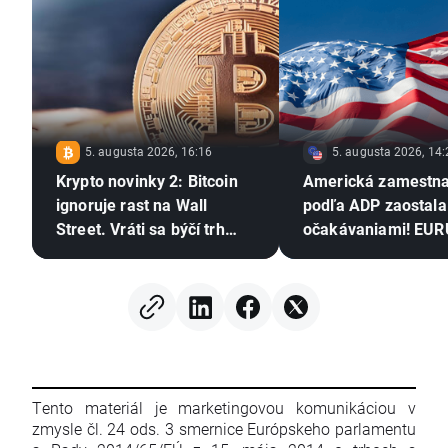
5. augusta 2026, 16:16
5. augusta 2026, 14:
Krypto novinky 2: Bitcoin
Americká zamestn
ignoruje rast na Wall
podľa ADP zaostala
Street. Vráti sa býčí trh
očakávaniami! EU
kryptomien?
rozširuje zisky 📈
Tento materiál je marketingovou komunikáciou v
zmysle čl. 24 ods. 3 smernice Európskeho parlamentu