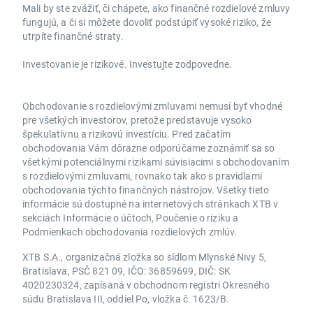
Mali by ste zvážiť, či chápete, ako finančné rozdielové zmluvy
fungujú, a či si môžete dovoliť podstúpiť vysoké riziko, že
utrpíte finančné straty.
Investovanie je rizikové. Investujte zodpovedne.
Obchodovanie s rozdielovými zmluvami nemusí byť vhodné
pre všetkých investorov, pretože predstavuje vysoko
špekulatívnu a rizikovú investíciu. Pred začatím
obchodovania Vám dôrazne odporúčame zoznámiť sa so
všetkými potenciálnymi rizikami súvisiacimi s obchodovaním
s rozdielovými zmluvami, rovnako tak ako s pravidlami
obchodovania týchto finančných nástrojov. Všetky tieto
informácie sú dostupné na internetových stránkach XTB v
sekciách Informácie o účtoch, Poučenie o riziku a
Podmienkach obchodovania rozdielových zmlúv.
XTB S.A., organizačná zložka so sídlom Mlynské Nivy 5,
Bratislava, PSČ 821 09, IČO: 36859699, DIČ: SK
4020230324, zapísaná v obchodnom registri Okresného
súdu Bratislava III, oddiel Po, vložka č. 1623/B.