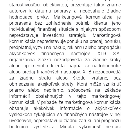
starostlivosťou, objektivitou, prezentuje fakty známe
autorovi k dátumu prípravy a neobsahuje žiadne
hodnotiace prvky. Marketingová komunikácia je
pripravená bez zohľadnenia potrieb klienta, jeho
individuálnej finančnej situácie a nijakým spôsobom
nepredstavuje investičnú stratégiu. Marketingová
komunikácia nepredstavuje ponuku na predaj, ponuku,
predplatné, výzvu na nákup, reklamu alebo propagáciu
akýchkoľvek finančných nástrojov. XTB S.A.
organizačná zložka nezodpovedá za žiadne kroky
alebo opomenutia klienta, najmä za nadobudnutie
alebo predaj finančných nástrojov. XTB nezodpovedá
za žiadnu stratu alebo škodu, vrátane, bez
obmedzenia, akejkoľvek straty, ktorá môže vzniknúť
priamo alebo nepriamo, spôsobená na základe
informácií obsiahnutých v tejto marketingovej
komunikácii. V prípade, že marketingová komunikácia
obsahuje akékoľvek informácie o akýchkoľvek
výsledkoch týkajúcich sa finančných nástrojov v nej
uvedených, nepredstavujú žiadnu záruku ani prognózu
budúcich výsledkov. Minulá výkonnosť nemusí