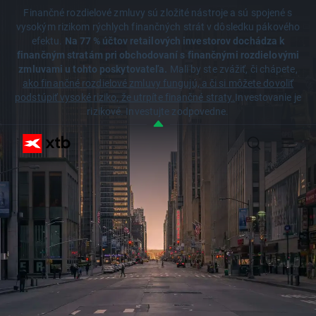
Finančné rozdielové zmluvy sú zložité nástroje a sú spojené s
vysokým rizikom rýchlych finančných strát v dôsledku pákového
efektu.
Na 77 % účtov retailových investorov dochádza k
finančným stratám pri obchodovaní s finančnými rozdielovými
zmluvami u tohto poskytovateľa.
Mali by ste zvážiť, či chápete,
ako finančné rozdielové zmluvy fungujú, a či si môžete dovoliť
podstúpiť vysoké riziko, že utrpíte finančné straty.
Investovanie je
rizikové. Investujte zodpovedne.