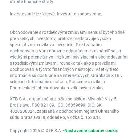
utrpíte finančné straty.
Investovanie je rizikové. Investujte zodpovedne.
Obchodovanie s rozdielovými zmluvami nemusí byť vhodné
pre všetkých investorov, pretože predstavuje vysoko
špekulatívnu a rizikovú investíciu. Pred začatím
obchodovania Vám dôrazne odporúčame zoznámiť sa so
všetkými potenciálnymi rizikami súvisiacimi s obchodovaním
s rozdielovými zmluvami, rovnako tak ako s pravidlami
obchodovania týchto finančných nástrojov. Všetky tieto
informácie sú dostupné na internetových stránkach XTB v
sekciách Informácie o účtoch, Poučenie o riziku a
Podmienkach obchodovania rozdielových zmlúv.
XTB S.A., organizačná zložka so sídlom Mlynské Nivy 5,
Bratislava, PSČ 821 09, IČO: 36859699, DIČ: SK
4020230324, zapísaná v obchodnom registri Okresného
súdu Bratislava III, oddiel Po, vložka č. 1623/B.
Copyright 2026 © XTB S.A.
•
Nastavenie súborov cookie