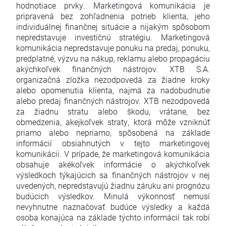
hodnotiace prvky. Marketingová komunikácia je
pripravená bez zohľadnenia potrieb klienta, jeho
individuálnej finančnej situácie a nijakým spôsobom
nepredstavuje investičnú stratégiu. Marketingová
komunikácia nepredstavuje ponuku na predaj, ponuku,
predplatné, výzvu na nákup, reklamu alebo propagáciu
akýchkoľvek finančných nástrojov. XTB S.A.
organizačná zložka nezodpovedá za žiadne kroky
alebo opomenutia klienta, najmä za nadobudnutie
alebo predaj finančných nástrojov. XTB nezodpovedá
za žiadnu stratu alebo škodu, vrátane, bez
obmedzenia, akejkoľvek straty, ktorá môže vzniknúť
priamo alebo nepriamo, spôsobená na základe
informácií obsiahnutých v tejto marketingovej
komunikácii. V prípade, že marketingová komunikácia
obsahuje akékoľvek informácie o akýchkoľvek
výsledkoch týkajúcich sa finančných nástrojov v nej
uvedených, nepredstavujú žiadnu záruku ani prognózu
budúcich výsledkov. Minulá výkonnosť nemusí
nevyhnutne naznačovať budúce výsledky a každá
osoba konajúca na základe týchto informácií tak robí