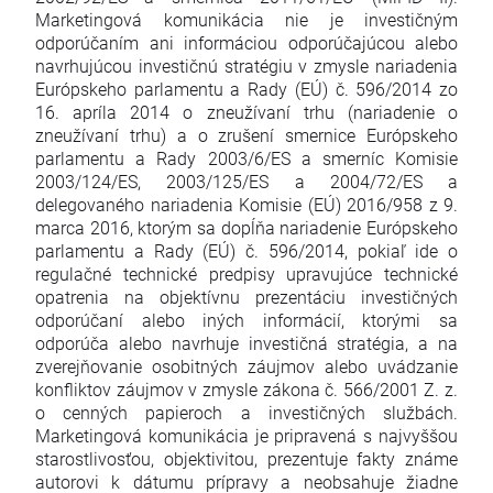
Marketingová komunikácia nie je investičným
odporúčaním ani informáciou odporúčajúcou alebo
navrhujúcou investičnú stratégiu v zmysle nariadenia
Európskeho parlamentu a Rady (EÚ) č. 596/2014 zo
16. apríla 2014 o zneužívaní trhu (nariadenie o
zneužívaní trhu) a o zrušení smernice Európskeho
parlamentu a Rady 2003/6/ES a smerníc Komisie
2003/124/ES, 2003/125/ES a 2004/72/ES a
delegovaného nariadenia Komisie (EÚ) 2016/958 z 9.
marca 2016, ktorým sa dopĺňa nariadenie Európskeho
parlamentu a Rady (EÚ) č. 596/2014, pokiaľ ide o
regulačné technické predpisy upravujúce technické
opatrenia na objektívnu prezentáciu investičných
odporúčaní alebo iných informácií, ktorými sa
odporúča alebo navrhuje investičná stratégia, a na
zverejňovanie osobitných záujmov alebo uvádzanie
konfliktov záujmov v zmysle zákona č. 566/2001 Z. z.
o cenných papieroch a investičných službách.
Marketingová komunikácia je pripravená s najvyššou
starostlivosťou, objektivitou, prezentuje fakty známe
autorovi k dátumu prípravy a neobsahuje žiadne