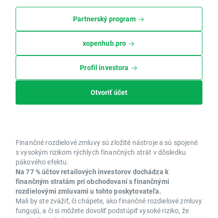
Partnerský program
xopenhub.pro
Profil investora
Otvoriť účet
Finančné rozdielové zmluvy sú zložité nástroje a sú spojené
s vysokým rizikom rýchlych finančných strát v dôsledku
pákového efektu.
Na 77 % účtov retailových investorov dochádza k
finančným stratám pri obchodovaní s finančnými
rozdielovými zmluvami u tohto poskytovateľa.
Mali by ste zvážiť, či chápete, ako finančné rozdielové zmluvy
fungujú, a či si môžete dovoliť podstúpiť vysoké riziko, že