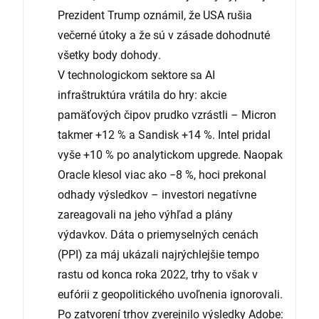
Prezident Trump oznámil, že USA rušia
večerné útoky a že sú v zásade dohodnuté
všetky body dohody.
V technologickom sektore sa AI
infraštruktúra vrátila do hry: akcie
pamäťových čipov prudko vzrástli – Micron
takmer +12 % a Sandisk +14 %. Intel pridal
vyše +10 % po analytickom upgrede. Naopak
Oracle klesol viac ako −8 %, hoci prekonal
odhady výsledkov – investori negatívne
zareagovali na jeho výhľad a plány
výdavkov. Dáta o priemyselných cenách
(PPI) za máj ukázali najrýchlejšie tempo
rastu od konca roka 2022, trhy to však v
eufórii z geopolitického uvoľnenia ignorovali.
Po zatvorení trhov zverejnilo výsledky Adobe: