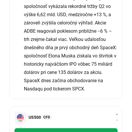
spoločnosť vykázala rekordné tržby Q2 vo
výške 6,62 mld. USD, medziročne +13 %, a
zároveň zvýšila celoročný výhľad. Akcie
ADBE reagovali poklesom približne −6 % –
trh zrejme čakal viac. Veľkou udalosťou
dnešného dňa je prvý obchodný deň SpaceX:
spoločnosť Elona Muska získala vo štvrtok v
historicky najväčšom IPO vôbec 75 miliárd
dolárov pri cene 135 dolárov za akciu.
SpaceX dnes začína obchodovanie na
Nasdaqu pod tickerom SPCX.
-
US500
CFD
-