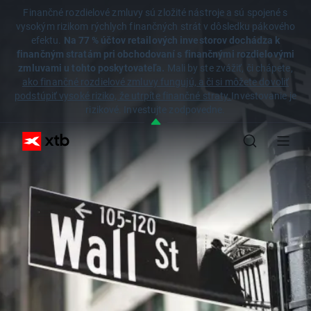
Finančné rozdielové zmluvy sú zložité nástroje a sú spojené s
vysokým rizikom rýchlych finančných strát v dôsledku pákového
efektu.
Na 77 % účtov retailových investorov dochádza k
finančným stratám pri obchodovaní s finančnými rozdielovými
zmluvami u tohto poskytovateľa.
Mali by ste zvážiť, či chápete,
ako finančné rozdielové zmluvy fungujú, a či si môžete dovoliť
podstúpiť vysoké riziko, že utrpíte finančné straty.
Investovanie je
rizikové. Investujte zodpovedne.