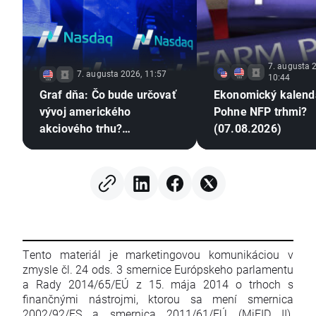
7. augusta 
7. augusta 2026, 11:57
10:44
Graf dňa: Čo bude určovať
Ekonomický kalend
vývoj amerického
Pohne NFP trhmi?
akciového trhu?
(07.08.2026)
(07.08.2026)
Tento materiál je marketingovou komunikáciou v
zmysle čl. 24 ods. 3 smernice Európskeho parlamentu
a Rady 2014/65/EÚ z 15. mája 2014 o trhoch s
finančnými nástrojmi, ktorou sa mení smernica
2002/92/ES a smernica 2011/61/EÚ (MiFID II).