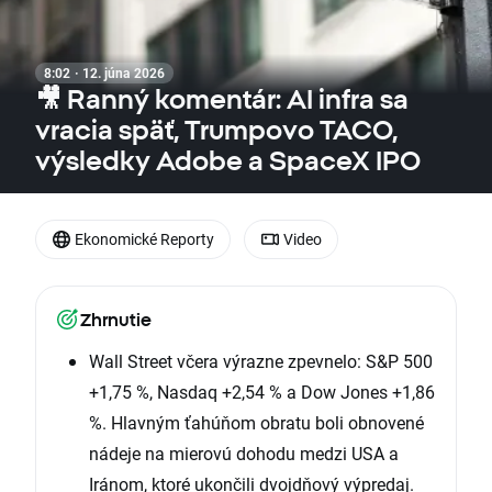
8:02 · 12. júna 2026
🎥 Ranný komentár: AI infra sa
vracia späť, Trumpovo TACO,
výsledky Adobe a SpaceX IPO
Ekonomické Reporty
Video
Zhrnutie
Wall Street včera výrazne zpevnelo: S&P 500
+1,75 %, Nasdaq +2,54 % a Dow Jones +1,86
%. Hlavným ťahúňom obratu boli obnovené
nádeje na mierovú dohodu medzi USA a
Iránom, ktoré ukončili dvojdňový výpredaj.