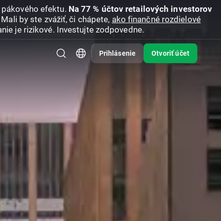
u pákového efektu.
Na 77 % účtov retailových investorov
Mali by ste zvážiť, či chápete,
ako finančné rozdielové
nie je rizikové. Investujte zodpovedne.
Prihlásenie
Otvoriť účet