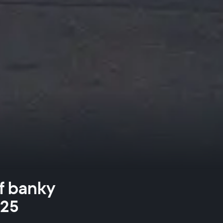
f banky
025