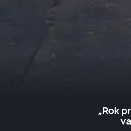
„Rok p
va