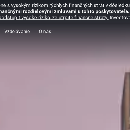
jené s vysokým rizikom rýchlych finančných strát v dôsledk
inančnými rozdielovými zmluvami u tohto poskytovateľa.
podstúpiť vysoké riziko, že utrpíte finančné straty.
Investova
Vzdelávanie
O nás