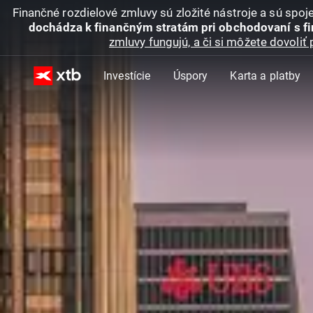
Finančné rozdielové zmluvy sú zložité nástroje a sú spo
dochádza k finančným stratám pri obchodovaní s f
zmluvy fungujú, a či si môžete dovoliť 
Investície
Úspory
Karta a platby