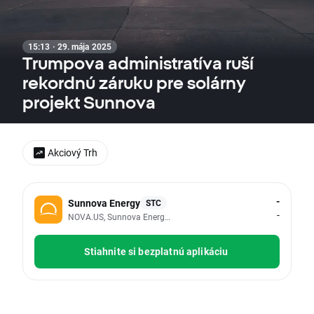
15:13 · 29. mája 2025
Trumpova administratíva ruší
rekordnú záruku pre solárny
projekt Sunnova
Akciový Trh
-
Sunnova Energy
STC
-
NOVA.US, Sunnova Energy International Inc
Stiahnite si bezplatnú aplikáciu