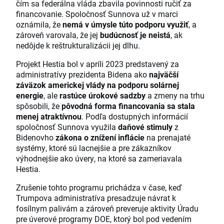
čím sa federálna vláda zbavila povinnosti ručiť za
financovanie. Spoločnosť Sunnova už v marci
oznámila, že
nemá v úmysle túto podporu využiť
, a
zároveň varovala, že jej
budúcnosť je neistá
, ak
nedôjde k reštrukturalizácii jej dlhu.
Projekt Hestia bol v apríli 2023 predstavený za
administratívy prezidenta Bidena ako
najväčší
záväzok americkej vlády na podporu solárnej
energie
, ale
rastúce úrokové sadzby
a zmeny na trhu
spôsobili, že
pôvodná forma financovania sa stala
menej atraktívnou
. Podľa dostupných informácií
spoločnosť Sunnova využila
daňové stimuly
z
Bidenovho
zákona o znížení inflácie
na prenajaté
systémy, ktoré sú lacnejšie a pre zákazníkov
výhodnejšie ako úvery, na ktoré sa zameriavala
Hestia.
Zrušenie tohto programu prichádza v čase, keď
Trumpova administratíva presadzuje návrat k
fosílnym palivám a zároveň preveruje aktivity Úradu
pre úverové programy DOE, ktorý bol pod vedením