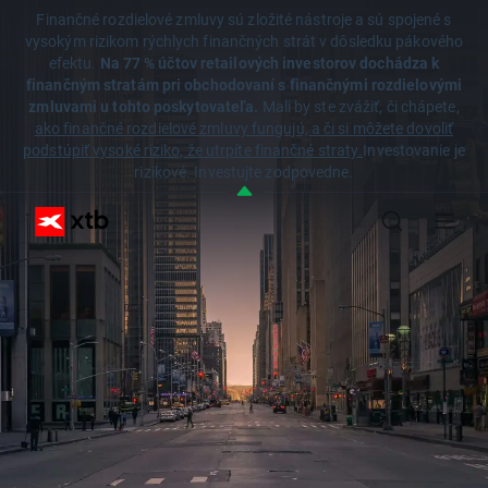
Finančné rozdielové zmluvy sú zložité nástroje a sú spojené s
vysokým rizikom rýchlych finančných strát v dôsledku pákového
efektu.
Na 77 % účtov retailových investorov dochádza k
finančným stratám pri obchodovaní s finančnými rozdielovými
zmluvami u tohto poskytovateľa.
Mali by ste zvážiť, či chápete,
ako finančné rozdielové zmluvy fungujú, a či si môžete dovoliť
podstúpiť vysoké riziko, že utrpíte finančné straty.
Investovanie je
rizikové. Investujte zodpovedne.