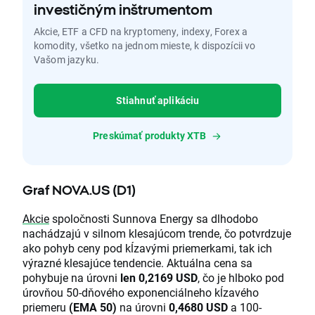
investičným inštrumentom
Akcie, ETF a CFD na kryptomeny, indexy, Forex a
komodity, všetko na jednom mieste, k dispozícii vo
Vašom jazyku.
Stiahnuť aplikáciu
Preskúmať produkty XTB
Graf NOVA.US (D1)
Akcie
spoločnosti Sunnova Energy sa dlhodobo
nachádzajú v silnom klesajúcom trende, čo potvrdzuje
ako pohyb ceny pod kĺzavými priemerkami, tak ich
výrazné klesajúce tendencie. Aktuálna cena sa
pohybuje na úrovni
len 0,2169 USD
, čo je hlboko pod
úrovňou 50-dňového exponenciálneho kĺzavého
priemeru
(EMA 50)
na úrovni
0,4680 USD
a 100-