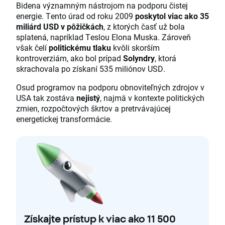
Bidena významným nástrojom na podporu čistej
energie. Tento úrad od roku 2009
poskytol viac ako 35
miliárd USD v pôžičkách
, z ktorých časť už bola
splatená, napríklad Teslou Elona Muska. Zároveň
však čelí
politickému tlaku
kvôli skorším
kontroverziám, ako bol prípad
Solyndry
, ktorá
skrachovala po získaní 535 miliónov USD.
Osud programov na podporu obnoviteľných zdrojov v
USA tak zostáva
nejistý
, najmä v kontexte politických
zmien, rozpočtových škrtov a pretrvávajúcej
energetickej transformácie.
Získajte prístup k viac ako 11 500