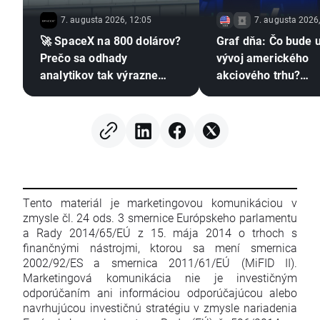
7. augusta 2026, 12:05
7. augusta 2026
🚀 SpaceX na 800 dolárov?
Graf dňa: Čo bude 
Prečo sa odhady
vývoj amerického
analytikov tak výrazne
akciového trhu?
líšia?📈
(07.08.2026)
Tento materiál je marketingovou komunikáciou v
zmysle čl. 24 ods. 3 smernice Európskeho parlamentu
a Rady 2014/65/EÚ z 15. mája 2014 o trhoch s
finančnými nástrojmi, ktorou sa mení smernica
2002/92/ES a smernica 2011/61/EÚ (MiFID II).
Marketingová komunikácia nie je investičným
odporúčaním ani informáciou odporúčajúcou alebo
navrhujúcou investičnú stratégiu v zmysle nariadenia