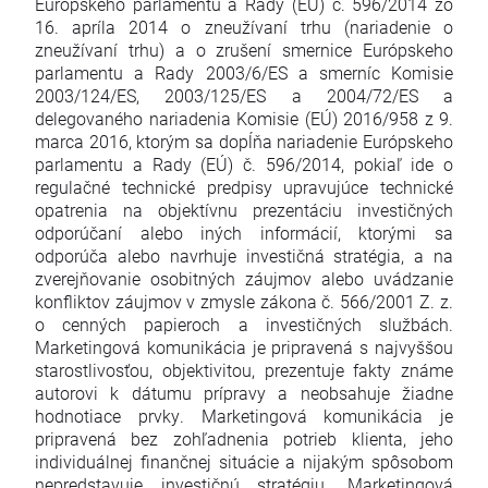
Európskeho parlamentu a Rady (EÚ) č. 596/2014 zo
16. apríla 2014 o zneužívaní trhu (nariadenie o
zneužívaní trhu) a o zrušení smernice Európskeho
parlamentu a Rady 2003/6/ES a smerníc Komisie
2003/124/ES, 2003/125/ES a 2004/72/ES a
delegovaného nariadenia Komisie (EÚ) 2016/958 z 9.
marca 2016, ktorým sa dopĺňa nariadenie Európskeho
parlamentu a Rady (EÚ) č. 596/2014, pokiaľ ide o
regulačné technické predpisy upravujúce technické
opatrenia na objektívnu prezentáciu investičných
odporúčaní alebo iných informácií, ktorými sa
odporúča alebo navrhuje investičná stratégia, a na
zverejňovanie osobitných záujmov alebo uvádzanie
konfliktov záujmov v zmysle zákona č. 566/2001 Z. z.
o cenných papieroch a investičných službách.
Marketingová komunikácia je pripravená s najvyššou
starostlivosťou, objektivitou, prezentuje fakty známe
autorovi k dátumu prípravy a neobsahuje žiadne
hodnotiace prvky. Marketingová komunikácia je
pripravená bez zohľadnenia potrieb klienta, jeho
individuálnej finančnej situácie a nijakým spôsobom
nepredstavuje investičnú stratégiu. Marketingová