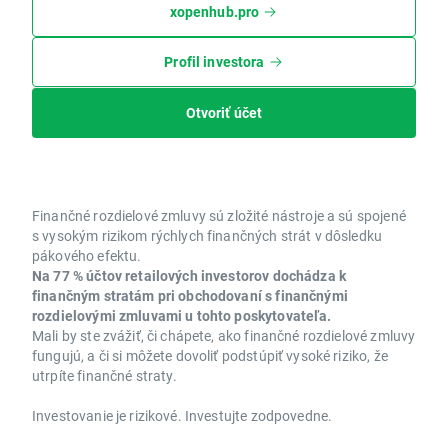
xopenhub.pro
Profil investora
Otvoriť účet
Finančné rozdielové zmluvy sú zložité nástroje a sú spojené
s vysokým rizikom rýchlych finančných strát v dôsledku
pákového efektu.
Na 77 % účtov retailových investorov dochádza k
finančným stratám pri obchodovaní s finančnými
rozdielovými zmluvami u tohto poskytovateľa.
Mali by ste zvážiť, či chápete, ako finančné rozdielové zmluvy
fungujú, a či si môžete dovoliť podstúpiť vysoké riziko, že
utrpíte finančné straty.
Investovanie je rizikové. Investujte zodpovedne.