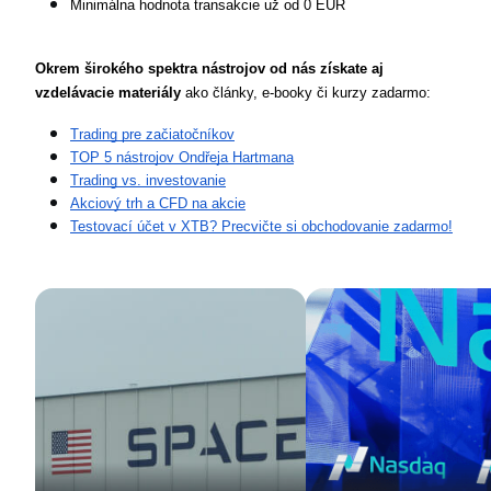
Minimálna hodnota transakcie už od 0 EUR
Okrem širokého spektra nástrojov od nás získate aj 
vzdelávacie materiály
 ako články, e-booky či kurzy zadarmo:
Trading pre začiatočníkov
TOP 5 nástrojov Ondřeja Hartmana
Trading vs. investovanie
Akciový trh a CFD na akcie
Testovací účet v XTB? Precvičte si obchodovanie zadarmo!