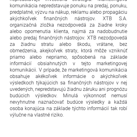
komunikácia nepredstavuje ponuku na predaj, ponuku,
predplatné, výzvu na nákup, reklamu alebo propagáciu
akýchkoľvek finančných nástrojov. XTB S.A.
organizačná zložka nezodpovedá za žiadne kroky
alebo opomenutia klienta, najmä za nadobudnutie
alebo predaj finančných nástrojov. XTB nezodpovedá
za žiadnu stratu alebo škodu, vrátane, bez
obmedzenia, akejkoľvek straty, ktorá môže vzniknúť
priamo alebo nepriamo, spôsobená na základe
informácií obsiahnutých v tejto marketingovej
komunikácii. V prípade, že marketingová komunikácia
obsahuje akékoľvek informácie o akýchkoľvek
výsledkoch týkajúcich sa finančných nástrojov v nej
uvedených, nepredstavujú žiadnu záruku ani prognózu
budúcich výsledkov. Minulá výkonnosť nemusí
nevyhnutne naznačovať budúce výsledky a každá
osoba konajúca na základe týchto informácií tak robí
výlučne na vlastné riziko.