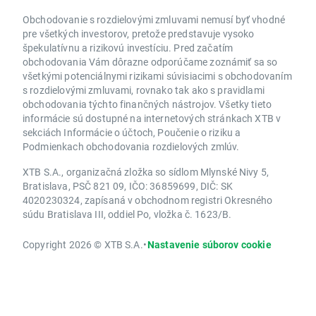
Obchodovanie s rozdielovými zmluvami nemusí byť vhodné
pre všetkých investorov, pretože predstavuje vysoko
špekulatívnu a rizikovú investíciu. Pred začatím
obchodovania Vám dôrazne odporúčame zoznámiť sa so
všetkými potenciálnymi rizikami súvisiacimi s obchodovaním
s rozdielovými zmluvami, rovnako tak ako s pravidlami
obchodovania týchto finančných nástrojov. Všetky tieto
informácie sú dostupné na internetových stránkach XTB v
sekciách Informácie o účtoch, Poučenie o riziku a
Podmienkach obchodovania rozdielových zmlúv.
XTB S.A., organizačná zložka so sídlom Mlynské Nivy 5,
Bratislava, PSČ 821 09, IČO: 36859699, DIČ: SK
4020230324, zapísaná v obchodnom registri Okresného
súdu Bratislava III, oddiel Po, vložka č. 1623/B.
Copyright 2026 © XTB S.A.
•
Nastavenie súborov cookie