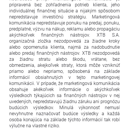
pripravená bez zohľadnenia potrieb klienta, jeho
individuálnej finančnej situácie a nijakým spôsobom
nepredstavuje investičnú stratégiu. Marketingová
komunikácia nepredstavuje ponuku na predaj, ponuku,
predplatné, výzvu na nákup, reklamu alebo propagáciu
akýchkoľvek finančných nástrojov. XTB S.A.
organizačná zložka nezodpovedá za žiadne kroky
alebo opomenutia klienta, najmä za nadobudnutie
alebo predaj finančných nástrojov. XTB nezodpovedá
za žiadnu stratu alebo škodu, vrátane, bez
obmedzenia, akejkoľvek straty, ktorá môže vzniknúť
priamo alebo nepriamo, spôsobená na základe
informácií obsiahnutých v tejto marketingovej
komunikácii. V prípade, že marketingová komunikácia
obsahuje akékoľvek informácie o akýchkoľvek
výsledkoch týkajúcich sa finančných nástrojov v nej
uvedených, nepredstavujú žiadnu záruku ani prognózu
budúcich výsledkov. Minulá výkonnosť nemusí
nevyhnutne naznačovať budúce výsledky a každá
osoba konajúca na základe týchto informácií tak robí
výlučne na vlastné riziko.