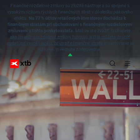
Finančné rozdielové zmluvy sú zložité nástroje a sú spojené s
vysokým rizikom rýchlych finančných strát v dôsledku pákového
efektu.
Na 77 % účtov retailových investorov dochádza k
finančným stratám pri obchodovaní s finančnými rozdielovými
zmluvami u tohto poskytovateľa.
Mali by ste zvážiť, či chápete,
ako finančné rozdielové zmluvy fungujú, a či si môžete dovoliť
podstúpiť vysoké riziko, že utrpíte finančné straty.
Investovanie je
rizikové. Investujte zodpovedne.