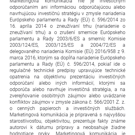
Marketingová komunikácia nie je investičným
odporúčaním ani informáciou odporúčajúcou alebo
navrhujúcou investičnú stratégiu v zmysle nariadenia
Európskeho parlamentu a Rady (EÚ) č. 596/2014 zo
16. apríla 2014 o zneužívaní trhu (nariadenie o
zneužívaní trhu) a o zrušení smernice Európskeho
parlamentu a Rady 2003/6/ES a smerníc Komisie
2003/124/ES, 2003/125/ES a 2004/72/ES a
delegovaného nariadenia Komisie (EÚ) 2016/958 z 9.
marca 2016, ktorým sa dopĺňa nariadenie Európskeho
parlamentu a Rady (EÚ) č. 596/2014, pokiaľ ide o
regulačné technické predpisy upravujúce technické
opatrenia na objektívnu prezentáciu investičných
odporúčaní alebo iných informácií, ktorými sa
odporúča alebo navrhuje investičná stratégia, a na
zverejňovanie osobitných záujmov alebo uvádzanie
konfliktov záujmov v zmysle zákona č. 566/2001 Z. z.
o cenných papieroch a investičných službách.
Marketingová komunikácia je pripravená s najvyššou
starostlivosťou, objektivitou, prezentuje fakty známe
autorovi k dátumu prípravy a neobsahuje žiadne
hodnotiace prvky. Marketingová komunikácia je