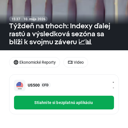
15:37 · 10. mája 2026
Týždeň na trhoch: Indexy ďalej
rastú a výsledková sezóna sa
blíži k svojmu záveru 📈📊
Ekonomické Reporty
Video
-
US500
CFD
-
Stiahnite si bezplatnú aplikáciu