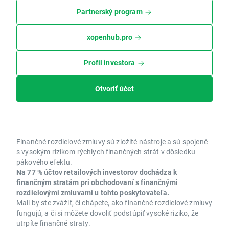
Partnerský program
xopenhub.pro
Profil investora
Otvoriť účet
Finančné rozdielové zmluvy sú zložité nástroje a sú spojené
s vysokým rizikom rýchlych finančných strát v dôsledku
pákového efektu.
Na 77 % účtov retailových investorov dochádza k
finančným stratám pri obchodovaní s finančnými
rozdielovými zmluvami u tohto poskytovateľa.
Mali by ste zvážiť, či chápete, ako finančné rozdielové zmluvy
fungujú, a či si môžete dovoliť podstúpiť vysoké riziko, že
utrpíte finančné straty.