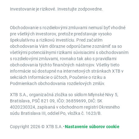
Investovanie je rizikové. Investujte zodpovedne.
Obchodovanie s rozdielovými zmluvami nemusí byť vhodné
pre všetkých investorov, pretože predstavuje vysoko
špekulatívnu a rizikovú investíciu. Pred začatím
obchodovania Vám dôrazne odporúčame zoznámiť sa so
všetkými potenciálnymi rizikami súvisiacimi s obchodovaním
s rozdielovými zmluvami, rovnako tak ako s pravidlami
obchodovania týchto finančných nástrojov. Všetky tieto
informácie sú dostupné na internetových stránkach XTB v
sekciách Informácie o účtoch, Poučenie o riziku a
Podmienkach obchodovania rozdielových zmlúv.
XTB S.A., organizačná zložka so sídlom Mlynské Nivy 5,
Bratislava, PSČ 821 09, IČO: 36859699, DIČ: SK
4020230324, zapísaná v obchodnom registri Okresného
súdu Bratislava III, oddiel Po, vložka č. 1623/B.
Copyright 2026 © XTB S.A.
•
Nastavenie súborov cookie