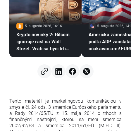
5. augusta 2026, 16:16
5. augusta 2026, 14:
Krypto novinky 2: Bitcoin
Americká zamestn
ignoruje rast na Wall
podľa ADP zaostala
Street. Vráti sa býčí trh
očakávaniami! EU
kryptomien?
rozširuje zisky 📈
Tento materiál je marketingovou komunikáciou v
zmysle čl. 24 ods. 3 smernice Európskeho parlamentu
a Rady 2014/65/EÚ z 15. mája 2014 o trhoch s
finančnými nástrojmi, ktorou sa mení smernica
2002/92/ES a smernica 2011/61/EÚ (MiFID II).