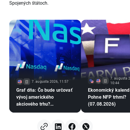
Spojených štátoch.
7. augusta 
7. augusta 2026, 11:57
10:44
Graf dňa: Čo bude určovať
Ekonomický kalend
vývoj amerického
Pohne NFP trhmi?
akciového trhu?
(07.08.2026)
(07.08.2026)