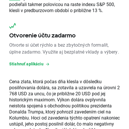
podieľali takmer polovicou na raste indexu S&P 500,
klesli v predburzovom období o približne 13 %.
Otvorenie účtu zadarmo
Otvorte si účet rýchlo a bez zbytočných formalít,
úplne zadarmo. Využite aj bezplatné vklady a výbery.
Stiahnuť aplikáciu
Cena zlata, ktorá počas dňa klesla v dôsledku
posilňovania dolára, sa zotavila a uzavrela na úrovni 2
768 USD za uncu, čo je približne 20 USD pod jej
historickým maximom. Výkon dolára ovplyvnila
neistota spojená s obchodnou politikou prezidenta
Donalda Trumpa, ktorý pohrozil zavedením ciel na
Kolumbiu. Hoci od zavedenia týchto opatrení nakoniec
ustúpil, jeho postoj posilnil dolár, čo malo negatívny