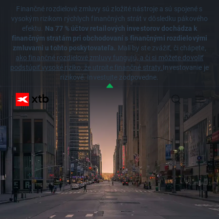
Finančné rozdielové zmluvy sú zložité nástroje a sú spojené s
vysokým rizikom rýchlych finančných strát v dôsledku pákového
efektu.
Na 77 % účtov retailových investorov dochádza k
finančným stratám pri obchodovaní s finančnými rozdielovými
zmluvami u tohto poskytovateľa.
Mali by ste zvážiť, či chápete,
ako finančné rozdielové zmluvy fungujú, a či si môžete dovoliť
podstúpiť vysoké riziko, že utrpíte finančné straty.
Investovanie je
rizikové. Investujte zodpovedne.