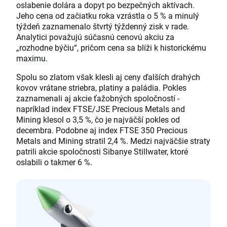
oslabenie dolára a dopyt po bezpečných aktívach.
Jeho cena od začiatku roka vzrástla o 5 % a minulý
týždeň zaznamenalo štvrtý týždenný zisk v rade.
Analytici považujú súčasnú cenovú akciu za
„rozhodne býčiu“, pričom cena sa blíži k historickému
maximu.
Spolu so zlatom však klesli aj ceny ďalších drahých
kovov vrátane striebra, platiny a paládia. Pokles
zaznamenali aj akcie ťažobných spoločností -
napríklad index FTSE/JSE Precious Metals and
Mining klesol o 3,5 %, čo je najväčší pokles od
decembra. Podobne aj index FTSE 350 Precious
Metals and Mining stratil 2,4 %. Medzi najväčšie straty
patrili akcie spoločnosti Sibanye Stillwater, ktoré
oslabili o takmer 6 %.