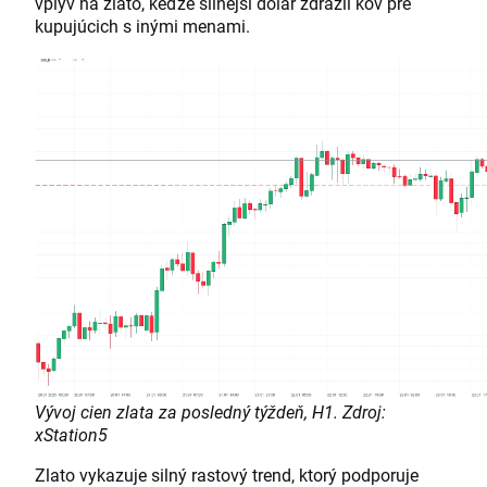
vplyv na zlato, keďže silnejší dolár zdražil kov pre
kupujúcich s inými menami.
Vývoj cien zlata za posledný týždeň, H1. Zdroj:
xStation5
Zlato vykazuje silný rastový trend, ktorý podporuje