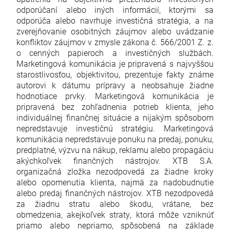
odporúčaní alebo iných informácií, ktorými sa
odporúča alebo navrhuje investičná stratégia, a na
zverejňovanie osobitných záujmov alebo uvádzanie
konfliktov záujmov v zmysle zákona č. 566/2001 Z. z.
o cenných papieroch a investičných službách.
Marketingová komunikácia je pripravená s najvyššou
starostlivosťou, objektivitou, prezentuje fakty známe
autorovi k dátumu prípravy a neobsahuje žiadne
hodnotiace prvky. Marketingová komunikácia je
pripravená bez zohľadnenia potrieb klienta, jeho
individuálnej finančnej situácie a nijakým spôsobom
nepredstavuje investičnú stratégiu. Marketingová
komunikácia nepredstavuje ponuku na predaj, ponuku,
predplatné, výzvu na nákup, reklamu alebo propagáciu
akýchkoľvek finančných nástrojov. XTB S.A.
organizačná zložka nezodpovedá za žiadne kroky
alebo opomenutia klienta, najmä za nadobudnutie
alebo predaj finančných nástrojov. XTB nezodpovedá
za žiadnu stratu alebo škodu, vrátane, bez
obmedzenia, akejkoľvek straty, ktorá môže vzniknúť
priamo alebo nepriamo, spôsobená na základe