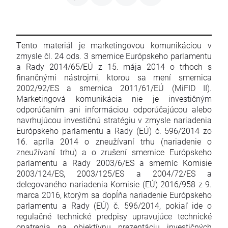
Tento materiál je marketingovou komunikáciou v
zmysle čl. 24 ods. 3 smernice Európskeho parlamentu
a Rady 2014/65/EÚ z 15. mája 2014 o trhoch s
finančnými nástrojmi, ktorou sa mení smernica
2002/92/ES a smernica 2011/61/EÚ (MiFID II).
Marketingová komunikácia nie je investičným
odporúčaním ani informáciou odporúčajúcou alebo
navrhujúcou investičnú stratégiu v zmysle nariadenia
Európskeho parlamentu a Rady (EÚ) č. 596/2014 zo
16. apríla 2014 o zneužívaní trhu (nariadenie o
zneužívaní trhu) a o zrušení smernice Európskeho
parlamentu a Rady 2003/6/ES a smerníc Komisie
2003/124/ES, 2003/125/ES a 2004/72/ES a
delegovaného nariadenia Komisie (EÚ) 2016/958 z 9.
marca 2016, ktorým sa dopĺňa nariadenie Európskeho
parlamentu a Rady (EÚ) č. 596/2014, pokiaľ ide o
regulačné technické predpisy upravujúce technické
opatrenia na objektívnu prezentáciu investičných