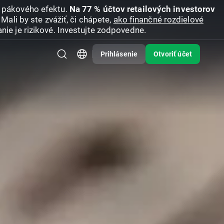
u pákového efektu.
Na 77 % účtov retailových investorov
Mali by ste zvážiť, či chápete,
ako finančné rozdielové
nie je rizikové. Investujte zodpovedne.
Prihlásenie
Otvoriť účet