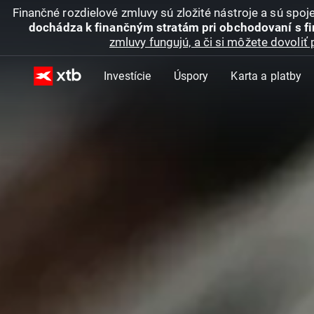
Finančné rozdielové zmluvy sú zložité nástroje a sú spo
dochádza k finančným stratám pri obchodovaní s f
zmluvy fungujú, a či si môžete dovoliť 
Investície
Úspory
Karta a platby