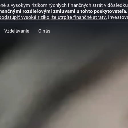
jené s vysokým rizikom rýchlych finančných strát v dôsledk
inančnými rozdielovými zmluvami u tohto poskytovateľa.
podstúpiť vysoké riziko, že utrpíte finančné straty.
Investova
Vzdelávanie
O nás