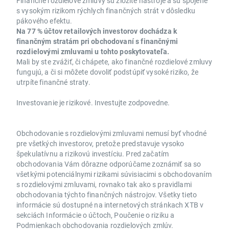
Finančné rozdielové zmluvy sú zložité nástroje a sú spojené
s vysokým rizikom rýchlych finančných strát v dôsledku
pákového efektu.
Na 77 % účtov retailových investorov dochádza k
finančným stratám pri obchodovaní s finančnými
rozdielovými zmluvami u tohto poskytovateľa.
Mali by ste zvážiť, či chápete, ako finančné rozdielové zmluvy
fungujú, a či si môžete dovoliť podstúpiť vysoké riziko, že
utrpíte finančné straty.
Investovanie je rizikové. Investujte zodpovedne.
Obchodovanie s rozdielovými zmluvami nemusí byť vhodné
pre všetkých investorov, pretože predstavuje vysoko
špekulatívnu a rizikovú investíciu. Pred začatím
obchodovania Vám dôrazne odporúčame zoznámiť sa so
všetkými potenciálnymi rizikami súvisiacimi s obchodovaním
s rozdielovými zmluvami, rovnako tak ako s pravidlami
obchodovania týchto finančných nástrojov. Všetky tieto
informácie sú dostupné na internetových stránkach XTB v
sekciách Informácie o účtoch, Poučenie o riziku a
Podmienkach obchodovania rozdielových zmlúv.