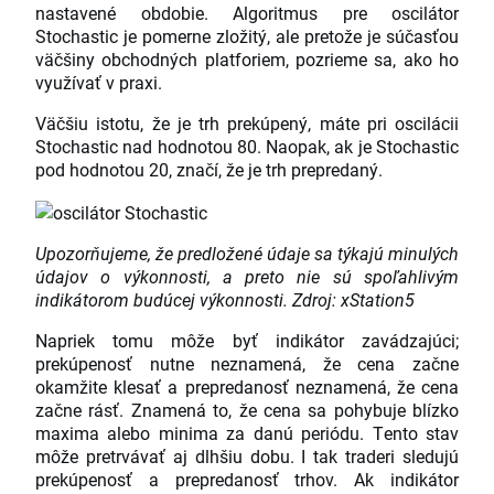
nastavené obdobie. Algoritmus pre oscilátor
Stochastic je pomerne zložitý, ale pretože je súčasťou
väčšiny obchodných platforiem, pozrieme sa, ako ho
využívať v praxi.
Väčšiu istotu, že je trh prekúpený, máte pri oscilácii
Stochastic nad hodnotou 80. Naopak, ak je Stochastic
pod hodnotou 20, značí, že je trh prepredaný.
Upozorňujeme, že predložené údaje sa týkajú minulých
údajov o výkonnosti, a preto nie sú spoľahlivým
indikátorom budúcej výkonnosti. Zdroj: xStation5
Napriek tomu môže byť indikátor zavádzajúci;
prekúpenosť nutne neznamená, že cena začne
okamžite klesať a prepredanosť neznamená, že cena
začne rásť. Znamená to, že cena sa pohybuje blízko
maxima alebo minima za danú periódu. Tento stav
môže pretrvávať aj dlhšiu dobu. I tak traderi sledujú
prekúpenosť a prepredanosť trhov. Ak indikátor