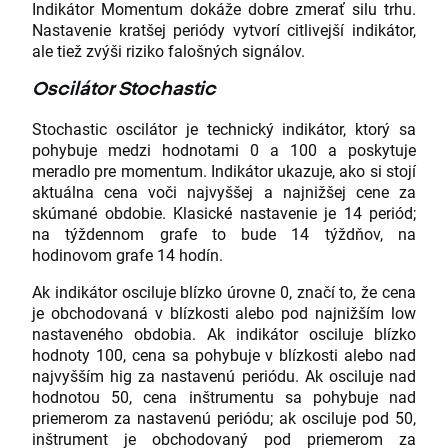
Indikátor Momentum dokáže dobre zmerať silu trhu.
Nastavenie kratšej periódy vytvorí citlivejší indikátor,
ale tiež zvýši riziko falošných signálov.
Oscilátor Stochastic
Stochastic oscilátor je technický indikátor, ktorý sa
pohybuje medzi hodnotami 0 a 100 a poskytuje
meradlo pre momentum. Indikátor ukazuje, ako si stojí
aktuálna cena voči najvyššej a najnižšej cene za
skúmané obdobie. Klasické nastavenie je 14 periód;
na týždennom grafe to bude 14 týždňov, na
hodinovom grafe 14 hodín.
Ak indikátor osciluje blízko úrovne 0, značí to, že cena
je obchodovaná v blízkosti alebo pod najnižším low
nastaveného obdobia. Ak indikátor osciluje blízko
hodnoty 100, cena sa pohybuje v blízkosti alebo nad
najvyšším hig za nastavenú periódu. Ak osciluje nad
hodnotou 50, cena inštrumentu sa pohybuje nad
priemerom za nastavenú periódu; ak osciluje pod 50,
inštrument je obchodovaný pod priemerom za