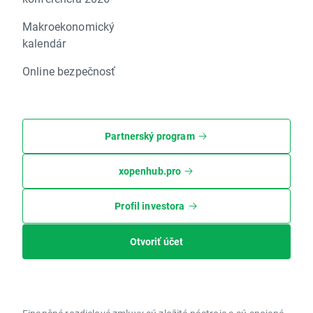
Makroekonomický
kalendár
Online bezpečnosť
Partnerský program
xopenhub.pro
Profil investora
Otvoriť účet