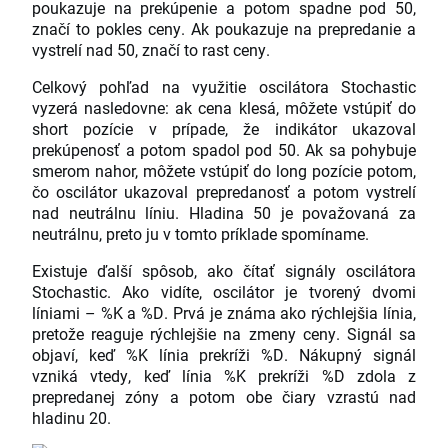
poukazuje na prekúpenie a potom spadne pod 50,
značí to pokles ceny. Ak poukazuje na prepredanie a
vystrelí nad 50, značí to rast ceny.
Celkový pohľad na využitie oscilátora Stochastic
vyzerá nasledovne: ak cena klesá, môžete vstúpiť do
short pozície v prípade, že indikátor ukazoval
prekúpenosť a potom spadol pod 50. Ak sa pohybuje
smerom nahor, môžete vstúpiť do long pozície potom,
čo oscilátor ukazoval prepredanosť a potom vystrelí
nad neutrálnu líniu. Hladina 50 je považovaná za
neutrálnu, preto ju v tomto príklade spomíname.
Existuje ďalší spôsob, ako čítať signály oscilátora
Stochastic. Ako vidíte, oscilátor je tvorený dvomi
líniami – %K a %D. Prvá je známa ako rýchlejšia línia,
pretože reaguje rýchlejšie na zmeny ceny. Signál sa
objaví, keď %K línia prekríži %D. Nákupný signál
vzniká vtedy, keď línia %K prekríži %D zdola z
prepredanej zóny a potom obe čiary vzrastú nad
hladinu 20.