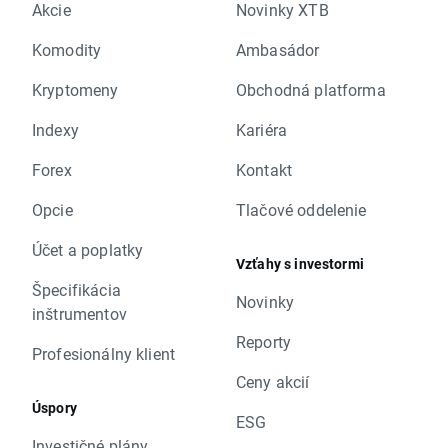
Akcie
Novinky XTB
Komodity
Ambasádor
Kryptomeny
Obchodná platforma
Indexy
Kariéra
Forex
Kontakt
Opcie
Tlačové oddelenie
Účet a poplatky
Vzťahy s investormi
Špecifikácia
Novinky
inštrumentov
Reporty
Profesionálny klient
Ceny akcií
Úspory
ESG
Investičné plány