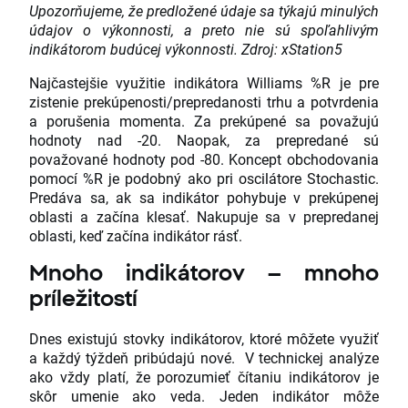
Upozorňujeme, že predložené údaje sa týkajú minulých
údajov o výkonnosti, a preto nie sú spoľahlivým
indikátorom budúcej výkonnosti. Zdroj: xStation5
Najčastejšie využitie indikátora Williams %R je pre
zistenie prekúpenosti/prepredanosti trhu a potvrdenia
a porušenia momenta. Za prekúpené sa považujú
hodnoty nad -20. Naopak, za prepredané sú
považované hodnoty pod -80. Koncept obchodovania
pomocí %R je podobný ako pri oscilátore Stochastic.
Predáva sa, ak sa indikátor pohybuje v prekúpenej
oblasti a začína klesať. Nakupuje sa v prepredanej
oblasti, keď začína indikátor rásť.
Mnoho indikátorov – mnoho
príležitostí
Dnes existujú stovky indikátorov, ktoré môžete využiť
a každý týždeň pribúdajú nové. V technickej analýze
ako vždy platí, že porozumieť čítaniu indikátorov je
skôr umenie ako veda. Jeden indikátor môže