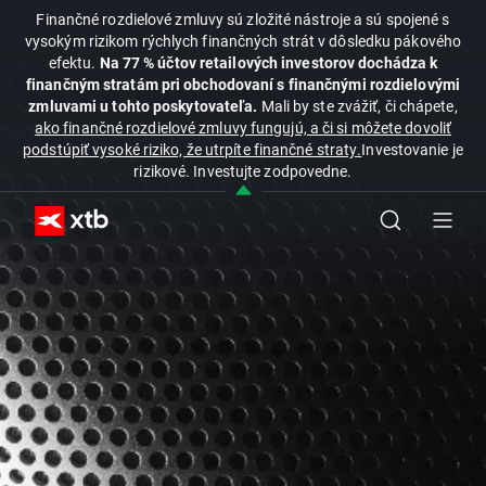
Finančné rozdielové zmluvy sú zložité nástroje a sú spojené s
vysokým rizikom rýchlych finančných strát v dôsledku pákového
efektu.
Na 77 % účtov retailových investorov dochádza k
finančným stratám pri obchodovaní s finančnými rozdielovými
zmluvami u tohto poskytovateľa.
Mali by ste zvážiť, či chápete,
ako finančné rozdielové zmluvy fungujú, a či si môžete dovoliť
podstúpiť vysoké riziko, že utrpíte finančné straty.
Investovanie je
rizikové. Investujte zodpovedne.