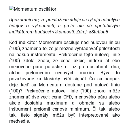
Upozorňujeme, že predložené údaje sa týkajú minulých
údajov o výkonnosti, a preto nie sú spoľahlivým
indikátorom budúcej výkonnosti. Zdroj: xStation5
Keď indikátor Momentum osciluje nad nulovou líniou
(100), znamená to, že je možné vyhľadávať príležitosti
na nákup inštrumentu. Prekročenie tejto nulovej línie
(100) zdola značí, že cena akcie, indexu al ebo
menového páru porastie, či už po dosiahnutí dna,
alebo prelomením cenových maxím. Býva to
považované za klasický býčí signál. Čo sa naopak
deje, keď sa Momentum dostane pod nulovú líniu
(100)? Prekročenie nulovej línie (100) zhora môže
znamenať dve veci: cena CFD, menového páru alebo
akcie dosiahla maximum a obracia sa alebo
inštrument prelomil cenové minimum. Či tak, alebo
tak, tieto signály môžu byť interpretované ako
medvedie.