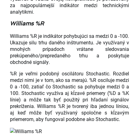
za najpopulárnejší indikátor medzi technickými
analytikmi.
Williams %R
Williams %R je indikátor pohybujúci sa medzi 0 a -100.
Ukazuje silu trhu daného inštrumentu. Je využívaný v
mnohých prípadoch vrátane sledovania
prekúpeného/prepredaného trhu a poskytuje
obchodné signály.
%R je veľmi podobný oscilátoru Stochastic. Rozdiel
medzi nimi je v tom, ako sa merajú. %R osciluje medzi
0 a -100, zatiaľ čo Stochastic sa pohybuje medzi 0 a
100. Stochastic využíva aj kĺzavé priemery (%D a %K
línie) a môže tak byť použitý pri hľadaní signálov
prekríženia. Williams %R je tvorený iba jednou líniou,
aj keď môže byť využívaný spoločne s kĺzavým
priemerom, aby fungoval podobne ako Stochastic.