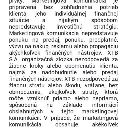
prvky. Marketingová komunikácia je
pripravená bez zohľadnenia potrieb
klienta, jeho individuálnej finančnej
situácie a nijakým spôsobom
nepredstavuje investičnú stratégiu.
Marketingová komunikácia nepredstavuje
ponuku na predaj, ponuku, predplatné,
výzvu na nákup, reklamu alebo propagáciu
akýchkoľvek finančných nástrojov. XTB
S.A. organizačná zložka nezodpovedá za
žiadne kroky alebo opomenutia klienta,
najmä za nadobudnutie alebo predaj
finančných nástrojov. XTB nezodpovedá za
žiadnu stratu alebo škodu, vrátane, bez
obmedzenia, akejkoľvek straty, ktorá
môže vzniknúť priamo alebo nepriamo,
spôsobená na základe informácií
obsiahnutých v tejto marketingovej
komunikácii. V prípade, že marketingová
komunikácia obsahuje akékoľvek