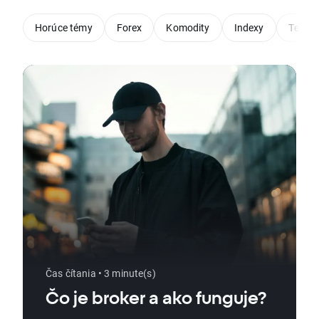
Horúce témy
Forex
Komodity
Indexy
Techni
Čas čítania • 3 minute(s)
Čo je broker a ako funguje?