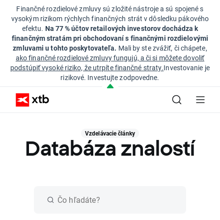
Finančné rozdielové zmluvy sú zložité nástroje a sú spojené s
vysokým rizikom rýchlych finančných strát v dôsledku pákového
efektu.
Na 77 % účtov retailových investorov dochádza k
finančným stratám pri obchodovaní s finančnými rozdielovými
zmluvami u tohto poskytovateľa.
Mali by ste zvážiť, či chápete,
ako finančné rozdielové zmluvy fungujú, a či si môžete dovoliť
podstúpiť vysoké riziko, že utrpíte finančné straty.
Investovanie je
rizikové. Investujte zodpovedne.
Vzdelávacie články
Databáza znalostí