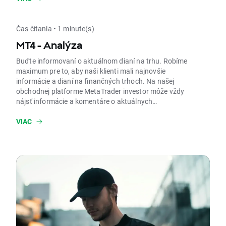
Čas čítania • 1 minute(s)
MT4 - Analýza
Buďte informovaní o aktuálnom dianí na trhu. Robíme
maximum pre to, aby naši klienti mali najnovšie
informácie a dianí na finančných trhoch. Na našej
obchodnej platforme MetaTrader investor môže vždy
nájsť informácie a komentáre o aktuálnych
makroekonomických udalostiach, ktoré ovplyvňujú
forex, komodity a akciové trhy.
VIAC