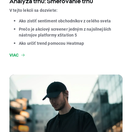
Analýza trhu: Smerovanie trhu
V tejto lekcii sa dozviete:
Ako zistiť sentiment obchodníkov z celého sveta
Prečo je akciový screener jedným z najsilnejších
nástrojov platformy xStation 5
Ako určiť trend pomocou Heatmap
VIAC