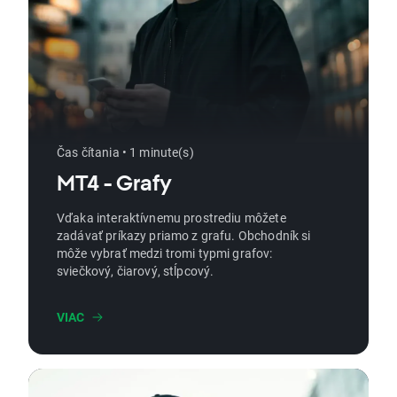
Čas čítania • 1 minute(s)
MT4 - Grafy
Vďaka interaktívnemu prostrediu môžete
zadávať príkazy priamo z grafu. Obchodník si
môže vybrať medzi tromi typmi grafov:
sviečkový, čiarový, stĺpcový.
VIAC