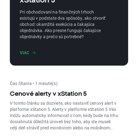
Pri obchodovaní na finančných trhoch
existujú v podstate dva spôsoby, ako otvoriť
obchod: okamžitá exekúcia a čakajúca
objednávka. Ako presne fungujú čakajúce
objednávky a prečo sú potrebné?
VIAC
Čas čítania • 1 minute(s)
Cenové alerty v xStation 5
V tomto článku sa dozviete, ako nastaviť cenový alert v
platforme xStation 5. Alerty v platforme xStation 5 Vás
môžu automaticky informovať o tom, kedy bude na trhu
dosiahnutá dôležitá úroveň bez toho, aby ste museli
celý deň stráviť pred monitorom alebo na mobilnom
telefóne.