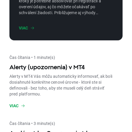
kroky je potrebné absolvovať pri registrácii a
overení údajov, aj čo môžete očakávať po
schválení žiadosti. Približujeme aj výhody
účtu, ochranu vašich údajov a prostriedkov aj
možnosti, ako začať investovať alebo si
VIAC
platformu najskôr vyskúšať na demo účte.
Čas čítania • 1 minute(s)
Alerty (upozornenia) v MT4
Alerty v MT4 Vás môžu automaticky informovať, ak boli
dosiahnuté konkrétne cenové úrovne - ktoré ste si
definovali - bez toho, aby ste museli celý deň stráviť
pred platformou.
VIAC
Čas čítania • 3 minute(s)