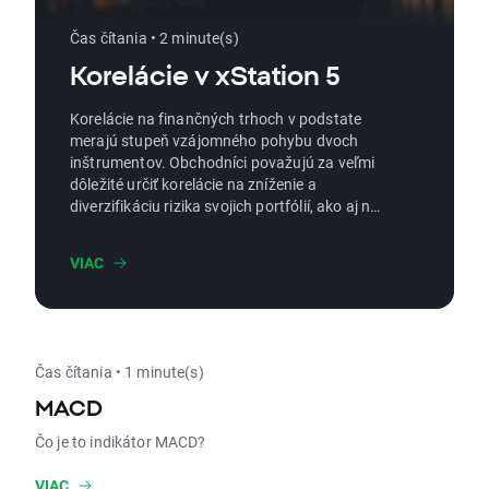
Čas čítania • 2 minute(s)
Korelácie v xStation 5
Korelácie na finančných trhoch v podstate
merajú stupeň vzájomného pohybu dvoch
inštrumentov. Obchodníci považujú za veľmi
dôležité určiť korelácie na zníženie a
diverzifikáciu rizika svojich portfólií, ako aj na
identifikáciu dodatočných obchodných
príležitostí.
VIAC
Čas čítania • 1 minute(s)
MACD
Čo je to indikátor MACD?
VIAC