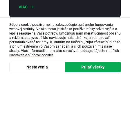
VIAC
Súbory cookie používame na zabezpečenie správneho fungovania
webovej stránky. Vďaka tomu je stránka používateľsky prívetivejšia a
lepšie reaguje na Vaše potreby. Umožňujú nám merať účinnosť obsahu
a reklám, analyzovať, kto navštevuje našu stránku, a zobrazovať
personalizované reklamy. Kliknutím na tlačidlo „Prijať všetko“ súhlasíte
s ich umiestnením vo Vašom zariadení a s ich používaním z našej
strany. Viac informácií o tom, ako spracúvame údaje, nájdete v našich
Nastavenie súborov cookies
Nastavenia
Prijať všetky
Čas čítania • 5 minute(s)
Bezpečné investovanie -
Ako znížiť riziko pri
investovaní?