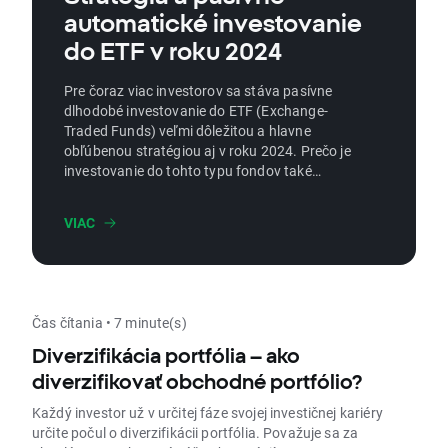
automatické investovanie
do ETF v roku 2024
Pre čoraz viac investorov sa stáva pasívne
dlhodobé investovanie do ETF (Exchange-
Traded Funds) veľmi dôležitou a hlavne
obľúbenou stratégiou aj v roku 2024. Prečo je
investovanie do tohto typu fondov také
obľúbené, ako sa mu darí dlhodobo a dá sa
investovať pasívne? To všetko sa dočítate v
VIAC
tomto článku.
Čas čítania • 7 minute(s)
Diverzifikácia portfólia – ako
diverzifikovať obchodné portfólio?
Každý investor už v určitej fáze svojej investičnej kariéry
určite počul o diverzifikácii portfólia. Považuje sa za