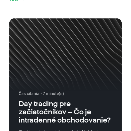
svoje finančné ciele. Pripravte sa na to, že sa dozviete
viac a ľahko odomknete rozmanité investície
prostredníctvom ETF!
Čas čítania • 7 minute(s)
Day trading pre
začiatočníkov – Čo je
intradenné obchodovanie?