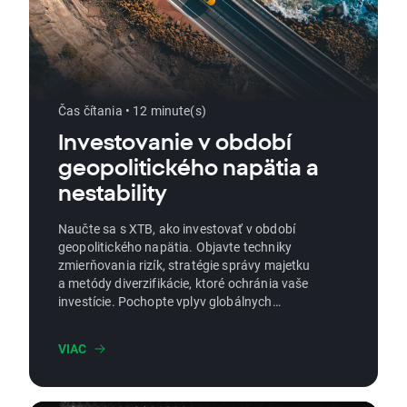
Čas čítania • 12 minute(s)
Investovanie v období
geopolitického napätia a
nestability
Naučte sa s XTB, ako investovať v období
geopolitického napätia. Objavte techniky
zmierňovania rizík, stratégie správy majetku
a metódy diverzifikácie, ktoré ochránia vaše
investície. Pochopte vplyv globálnych
udalostí na rôzne triedy aktív a buďte
informovaní a pripravení!
VIAC