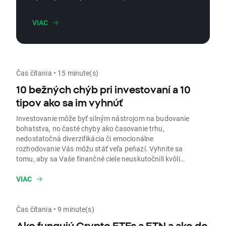
výraznú volatilitu. Pre rok 2026 preto dáva
zmysel uvažovať najmä o diverzifikácii a
VIAC
kvalite. Nižšie nájdete dva vzdelávacie
materiály, ktoré vám môžu zodpovedať
otázku: čo môže byť pre investorov v roku
2026 kľúčové. Rovnako vám poskytnú
praktickú orientáciu na trhu aj potenciálne
Čas čítania • 15 minute(s)
zodpovedať, kde investovať peniaze.
10 bežných chýb pri investovaní a 10
tipov ako sa im vyhnúť
Investovanie môže byť silným nástrojom na budovanie
bohatstva, no časté chyby ako časovanie trhu,
nedostatočná diverzifikácia či emocionálne
rozhodovanie Vás môžu stáť veľa peňazí. Vyhnite sa
tomu, aby sa Vaše finančné ciele neuskutočnili kvôli
chybám, ktorým sa dá vyhnúť.
VIAC
Čas čítania • 9 minute(s)
Ako fungujú Crypto ETFs a ETN a ako do