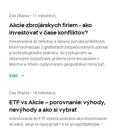
Čas čítania • 11 minute(s)
Akcie zbrojárskych firiem - ako
investovať v čase konfliktov?
Investovanie do letectva a obrany ponúka príležitosti,
ktoré vychádzajú z globálnych bezpečnostných potrieb
a technologického pokroku. So zvyšujúcimi sa
obrannými rozpočtami, prelomovými inováciami v
letectve a trhom ovplyvneným geopolitikou môže byť
tento sektor víťazom. Spoznajte ho s nami!
VIAC
Čas čítania • 18 minute(s)
ETF vs Akcie – porovnanie: výhody,
nevýhody a ako si vybrať
Investovanie do ETF vyzerá podobne ako investovanie
do akcií, ale je to naozaj tak? A čo je najdôležitejšie –