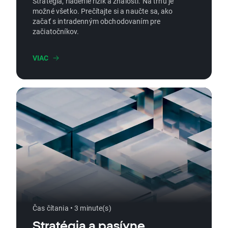
Stratégia, riadenie rizík a znalosti. Na trhu je
možné všetko. Prečítajte si a naučte sa, ako
začať s intradenným obchodovaním pre
začiatočníkov.
VIAC
Čas čítania • 3 minute(s)
Stratégia a pasívne