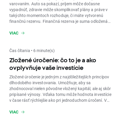
varovaním. Auto sa pokazí, príjem môže dočasne
vypadnúť, zdravie môže skomplikovať plány a práve v
takýchto momentoch rozhoduje, či máte vytvorenú
finančnú rezervu. Finančná rezerva je suma odložená
stranou pre situácie, ktoré nie je možné presne
naplánovať. V tomto článku vysvetlíme, čo je rezervný
VIAC
fond, prečo je dôležitý, aký veľký by mal byť a kde ho
uložiť tak, aby bol dostupný a zároveň zbytočne
nestrácal hodnotu.
Čas čítania • 6 minute(s)
Zložené úročenie: čo to je a ako
ovplyvňuje vaše investície
Zložené úročenie je jedným z najdôležitejších princípov
dlhodobého investovania. Umožňuje, aby sa
zhodnocoval nielen pôvodne vložený kapitál, ale aj skôr
pripísané výnosy. Vďaka tomu môže hodnota investície
v čase rásť rýchlejšie ako pri jednoduchom úročení. V
tomto článku vysvetlíme, ako funguje zložený úrok, ako
ho vypočítať, kde sa s ním môžete stretnúť a na aké
VIAC
riziká je dobré myslieť.