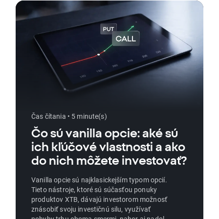
Čas čítania • 5 minute(s)
Čo sú vanilla opcie: aké sú
ich kľúčové vlastnosti a ako
do nich môžete investovať?
Vanilla opcie sú najklasickejším typom opcií.
Tieto nástroje, ktoré sú súčasťou ponuky
produktov XTB, dávajú investorom možnosť
znásobiť svoju investičnú silu, využívať
pohyby trhu oboma smermi, nahor aj nadol, a