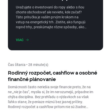
Uvažujete o investovaní do ropy alebo s ňou
chcete obchodovať ale neviete, kde začať?
Táto príručka je vaším prvým krokom na
vstup na energetický trh. Zistite, ako fungujú
ropné trhy, preskúmajte rôzne spôsoby, ako
získať expozíciu voči surovej rope, a naučte
sa, ako obchodníci riadia riziká a zisky v
VIAC
jednej z najvplyvnejších komodít na svete.
Nech ste zvedavý začiatočník alebo opatrný
investor, tento článok vás zodpovie, ako viete
investovať a trade-ovať čierne zlato.
Čas čítania • 28 minute(s)
Rodinný rozpočet, cashflow a osobné
finančné plánovanie
Domácnosti často neriešia svoje financie preto, že na
ne „nie je čas“, myslia si, že im nerozumejú, prípadne im
chýba disciplína. Bez prehľadu o výdavkoch sa však
ľahko stane, že peniaze miznú bez jasnej príčiny.
Rodinný rozpočet a cashflow pritom nie sú žiadne