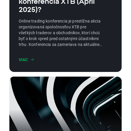
konferencia XTB (Apríl
2025)?
Online trading konferencia je prestížna akcia
organizovaná spoločnosťou XTB pre
všetkých traderov a obchodníkov, ktorí chcú
byť o krok vpred pred ostatnými účastníkmi
trhu. Konferencia sa zameriava na aktuálne
trendy v oblasti tradingu, prináša vhľad do
skrytých príležitostí na trhoch a pomáha
VIAC
obchodníkom lepšie porozumieť globálnym
zmenám, ktoré formujú súčasné aj budúce
tradingové stratégie.