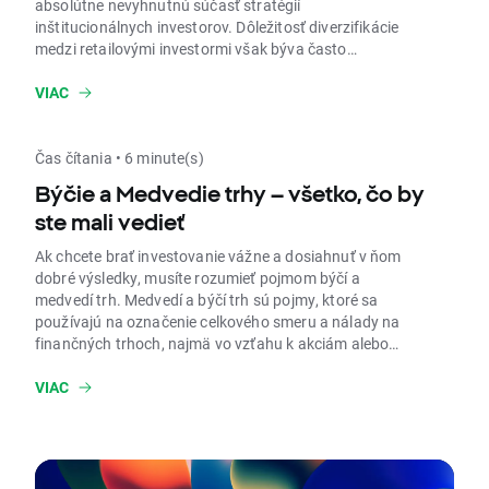
absolútne nevyhnutnú súčasť stratégií
inštitucionálnych investorov. Dôležitosť diverzifikácie
medzi retailovými investormi však býva často
prehliadaná. Mnohí sa pravdepodobne pýtajú, čo
znamená diverzifikácia a ako diverzifikovať svoje
VIAC
portfólio. V tomto článku sa pokúsime odpovedať na
tieto otázky.
Čas čítania • 6 minute(s)
Býčie a Medvedie trhy – všetko, čo by
ste mali vedieť
Ak chcete brať investovanie vážne a dosiahnuť v ňom
dobré výsledky, musíte rozumieť pojmom býčí a
medvedí trh. Medvedí a býčí trh sú pojmy, ktoré sa
používajú na označenie celkového smeru a nálady na
finančných trhoch, najmä vo vzťahu k akciám alebo
cenným papierom.
VIAC