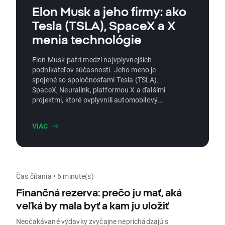
Elon Musk a jeho firmy: ako
Tesla (TSLA), SpaceX a X
menia technológie
Elon Musk patrí medzi najvplyvnejších
podnikateľov súčasnosti. Jeho meno je
spojené so spoločnosťami Tesla (TSLA),
SpaceX, Neuralink, platformou X a ďalšími
projektmi, ktoré ovplyvnili automobilový
priemysel, vesmírne technológie, energetiku a
digitálnu komunikáciu. Tento článok
VIAC
vysvetľuje, ako Musk vybudoval svoje hlavné
firmy, prečo priťahuje toľko pozornosti a
prečo jeho kariéra vyvoláva obdiv aj kritiku.
Čas čítania • 6 minute(s)
Finančná rezerva: prečo ju mať, aká
veľká by mala byť a kam ju uložiť
Neočakávané výdavky zvyčajne neprichádzajú s