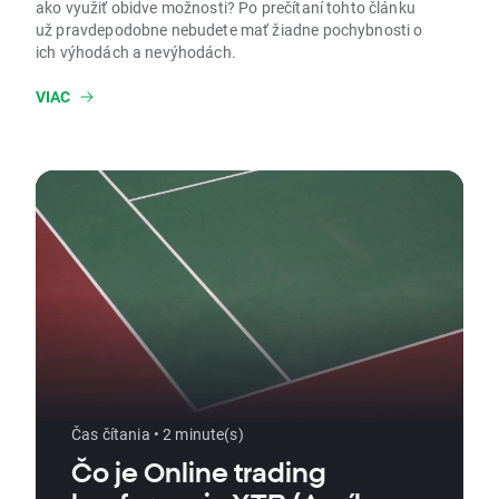
ako využiť obidve možnosti? Po prečítaní tohto článku
už pravdepodobne nebudete mať žiadne pochybnosti o
ich výhodách a nevýhodách.
VIAC
Čas čítania • 2 minute(s)
Čo je Online trading