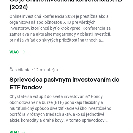
(2024)
Online investičná konferencia 2024 je prestížna akcia
organizovaná spoločnosťou XTB pre všetkých
investorov, ktorí chcú byť o krok vpred. Konferencia sa
zameriava na aktuálne megatrendy v oblasti investícií,
prináša vhľad do skrytých príležitostí na trhoch a
pomáha investorom lepšie porozumieť globálnym
zmenám, ktoré formujú súčasné aj budúce investičné
VIAC
stratégie.
Čas čítania • 12 minute(s)
Sprievodca pasívnym investovaním do
ETF fondov
Chystáte sa vstúpiť do sveta investovania? Fondy
obchodované na burze (ETF) ponúkajú flexibilný a
multifunkčný spôsob diverzifikácie vášho investičného
portfólia v rôznych triedach aktív, ako sú jednotlivé
akcie, komodity a drahé kovy. V tomto sprievodcovi
investovaním pre začiatočníkov rozoberieme, čo ETF
predstavujú, aby ste si mohli vybrať tie správne pre
VIAC