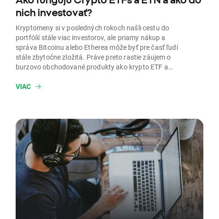
nich investovať?
Kryptomeny si v posledných rokoch našli cestu do
portfólií stále viac investorov, ale priamy nákup a
správa Bitcoinu alebo Etherea môže byť pre časť ľudí
stále zbytočne zložitá. Práve preto rastie záujem o
burzovo obchodované produkty ako krypto ETF a
hlavne ETN, ktoré umožňujú získať expozíciu na
kryptomeny podobne jednoducho ako pri bežných
VIAC
fondoch. V článku si vysvetlíme, čo je ETN, ako sa líši
ETN vs. ETF, a na čo si dať pozor, ak chcete investovať
do Bitcoinu alebo Etherea cez tieto nástroje.