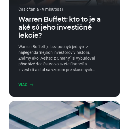
Čas čítania • 9 minute(s)
Warren Buffett: kto to je a
aké sú jeho investičné
lekcie?
Warren Buffett je bez pochýb jedným z
najlegendárnejších investorov v histórii.
Známy ako „veštec z Omahy“ si vybudoval
pôsobivé dedičstvo vo svete financií a
investícií a stal sa vzorom pre skúsených
investorov aj pre tých, ktorí len začínajú robiť
svoje prvé kroky v tomto komplexnom svete.
VIAC
Kto je však Warren Buffett a aké sú kľúčové
prvky jeho investičnej metódy?