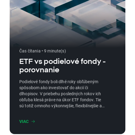
Čas čítania • 9 minute(s)
ETF vs podielové fondy -
porovnanie
Podielové fondy boli dlhé roky obľúbeným
spôsobom ako investovať do akcií či
dlhopisov. V priebehu posledných rokov ich
obľuba klesá práve na úkor ETF fondov. Tie
sú totiž omnoho výkonnejšie, flexibilnejšie a
lacnejšie. V článku sa pozrieme na to, prečo
im dnes investori dávajú prednosť a v čom sa
VIAC
tieto dve skupiny fondov odlišujú.