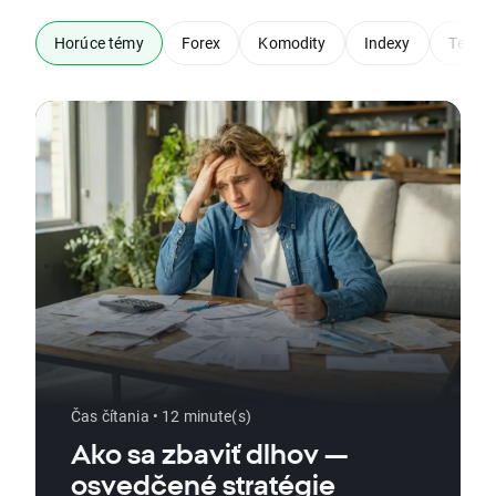
Horúce témy
Forex
Komodity
Indexy
Techni
Čas čítania • 12 minute(s)
Ako sa zbaviť dlhov —
osvedčené stratégie