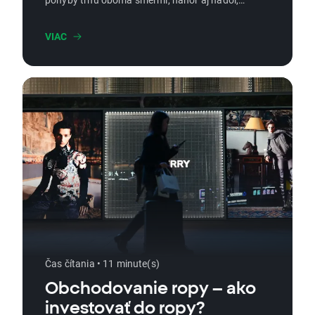
zároveň podstupovať obmedzené riziko. V
tomto článku si priblížime, čo sú vanilla opcie,
VIAC
aké stratégie možno pri ich využití zvoliť a
aké typy rozlišujeme.
Čas čítania • 11 minute(s)
Obchodovanie ropy – ako
investovať do ropy?