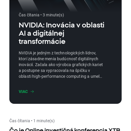
Čas čítania • 3 minute(s)
NVIDIA: Inovácia v oblasti
AI a digitálnej
transformácie
NVIDIA je jedným z technologických lídrov,
ktorí zásadne menia budúcnosť digitálnych
inovácií. Začala ako výrobca grafických kariet
a postupne sa vypracovala na špičku v
oblasti high-performance computing a umelej
inteligencie (AI). Dnes jej technológie nájdeme
vo všetkých hlavných odvetviach – od AI cez
VIAC
herný priemysel až po autonómne riadenie a
robotiku. Tento článok prináša prehľad
kľúčových inovácií NVIDIA a ukazuje, ako
môžu ovplyvniť životy spotrebiteľov aj
fungovanie firiem.
Čas čítania • 1 minute(s)
Čo je Online investičná konferencia XTB