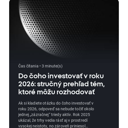
Čas čítania • 3 minute(s)
Do čoho investovať v roku
2026: stručný prehľad tém,
ktoré môžu rozhodovať
Ak si kladiete otázku do čoho investovať v
roku 2026, odpoveď sa nebude točiť okolo
jednej „zázračnej“ triedy aktív. Rok 2025
ukázal, že trhy vedia rásť aj v prostredí
vysokej neistoty, no zároveň priniesol