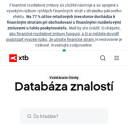
Finančné rozdielové zmluvy sú zložité nástroje a sú spojené s
vysokým rizikom rýchlych finančných strát v dôsledku pákového
efektu.
Na 77 % účtov retailových investorov dochádza k
finančným stratám pri obchodovaní s finančnými rozdielovými
zmluvami u tohto poskytovateľa.
Mali by ste zvážiť, či chápete,
ako finančné rozdielové zmluvy fungujú, a či si môžete dovoliť
podstúpiť vysoké riziko, že utrpíte finančné straty.
Investovanie je
rizikové. Investujte zodpovedne.
Vzdelávacie články
Databáza znalostí