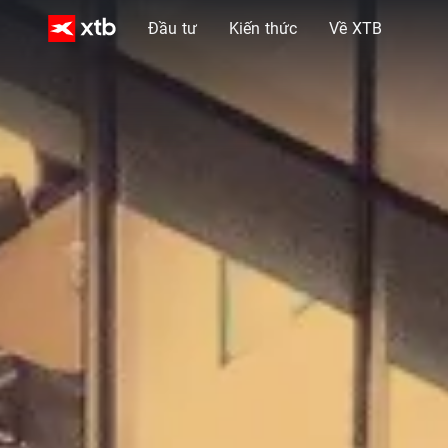
Đầu tư
Kiến thức
Về XTB