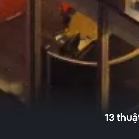
13 thuậ