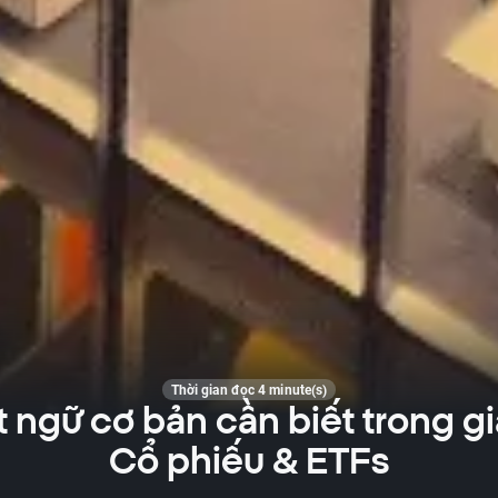
Thời gian đọc 4 minute(s)
t ngữ cơ bản cần biết trong g
Cổ phiếu & ETFs