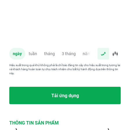
ngày
tuần
tháng
3 tháng
năm
Hiệu suất trong quá khứ không phải là chỉ báo đáng tin cậy cho hiệu suất trong tương lai
và khách hàng hoàn toàn tự chịu trách nhiệm cho bất kỳ hành động dựa trên thông tin
này.
Tải ứng dụng
THÔNG TIN SẢN PHẨM