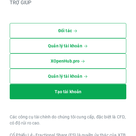
TRỢ GIÚP
Đối tác
Quản lý tài khoản
XOpenHub.pro
Quản lý tài khoản
Tạo tài khoản
Các công cụ tài chính do chúng tôi cung cấp, đặc biệt là CFD,
có độ rủi ro cao.
Cổ Phiếu Lẻ - Fractional Share (FS) là quyền ủy thác của XTB