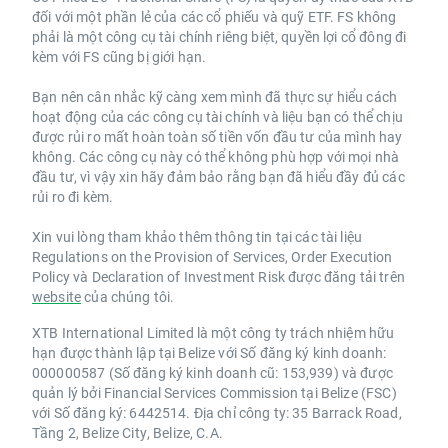
đối với một phần lẻ của các cổ phiếu và quỹ ETF. FS không
phải là một công cụ tài chính riêng biệt, quyền lợi cổ đông đi
kèm với FS cũng bị giới hạn.
Bạn nên cân nhắc kỹ càng xem mình đã thực sự hiểu cách
hoạt động của các công cụ tài chính và liệu bạn có thể chịu
được rủi ro mất hoàn toàn số tiền vốn đầu tư của mình hay
không. Các công cụ này có thể không phù hợp với mọi nhà
đầu tư, vì vậy xin hãy đảm bảo rằng bạn đã hiểu đầy đủ các
rủi ro đi kèm.
Xin vui lòng tham khảo thêm thông tin tại các tài liệu
Regulations on the Provision of Services, Order Execution
Policy và Declaration of Investment Risk được đăng tải trên
website
của chúng tôi.
XTB International Limited là một công ty trách nhiệm hữu
hạn được thành lập tại Belize với Số đăng ký kinh doanh:
000000587 (Số đăng ký kinh doanh cũ: 153,939) và được
quản lý bởi Financial Services Commission tại Belize (FSC)
với Số đăng ký: 6442514. Địa chỉ công ty: 35 Barrack Road,
Tầng 2, Belize City, Belize, C.A.