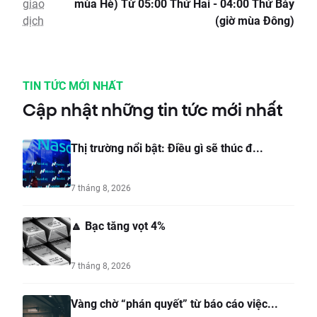
giao
mùa Hè) Từ 05:00 Thứ Hai - 04:00 Thứ Bảy
dịch
(giờ mùa Đông)
TIN TỨC MỚI NHẤT
Cập nhật những tin tức mới nhất
Thị trường nổi bật: Điều gì sẽ thúc đ...
7 tháng 8, 2026
🔼 Bạc tăng vọt 4%
7 tháng 8, 2026
Vàng chờ “phán quyết” từ báo cáo việc...