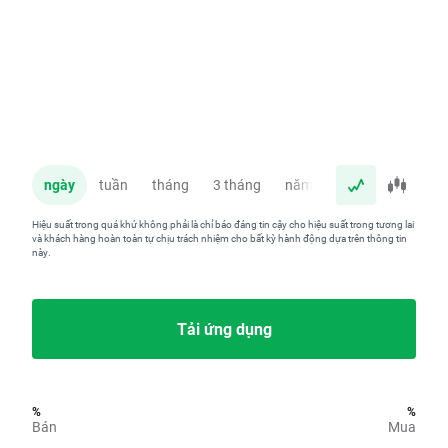
ngày
tuần
tháng
3 tháng
năm
Hiệu suất trong quá khứ không phải là chỉ báo đáng tin cậy cho hiệu suất trong tương lai
và khách hàng hoàn toàn tự chịu trách nhiệm cho bất kỳ hành động dựa trên thông tin
này.
Tải ứng dụng
%
%
Bán
Mua