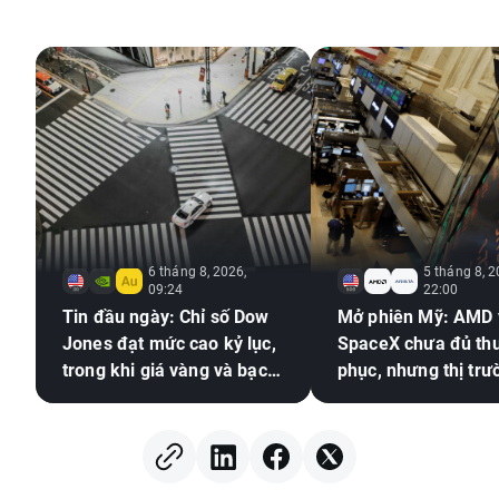
6 tháng 8, 2026,
5 tháng 8, 2
09:24
22:00
Tin đầu ngày: Chỉ số Dow
Mở phiên Mỹ: AMD 
Jones đạt mức cao kỷ lục,
SpaceX chưa đủ th
trong khi giá vàng và bạc
phục, nhưng thị trư
tăng mạnh
chung vẫn duy trì s
vàng