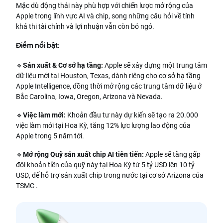
Mặc dù động thái này phù hợp với chiến lược mở rộng của
Apple trong lĩnh vực AI và chip, song những câu hỏi về tính
khả thi tài chính và lợi nhuận vẫn còn bỏ ngỏ.
Điểm nổi bật:
🔹
Sản xuất & Cơ sở hạ tầng:
Apple sẽ xây dựng một trung tâm
dữ liệu mới tại Houston, Texas, dành riêng cho cơ sở hạ tầng
Apple Intelligence, đồng thời mở rộng các trung tâm dữ liệu ở
Bắc Carolina, Iowa, Oregon, Arizona và Nevada.
🔹
Việc làm mới:
Khoản đầu tư này dự kiến ​​sẽ tạo ra 20.000
việc làm mới tại Hoa Kỳ, tăng 12% lực lượng lao động của
Apple trong 5 năm tới.
🔹
Mở rộng Quỹ sản xuất chip AI tiên tiến:
Apple sẽ tăng gấp
đôi khoản tiền của quỹ này tại Hoa Kỳ từ 5 tỷ USD lên 10 tỷ
USD, để hỗ trợ sản xuất chip trong nước tại cơ sở Arizona của
TSMC .