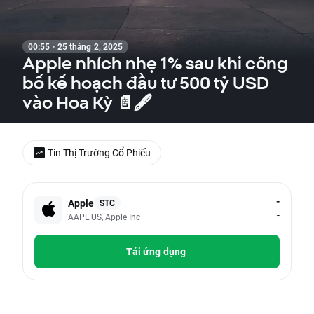
00:55 · 25 tháng 2, 2025
Apple nhích nhẹ 1% sau khi công
bố kế hoạch đầu tư 500 tỷ USD
vào Hoa Kỳ 📄🖋️
Tin Thị Trường Cổ Phiếu
-
Apple
STC
-
AAPL.US, Apple Inc
Tải ứng dụng