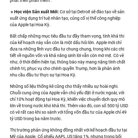
phát triển phần mềm .
🔹
Học viện Sản xuất Mới:
Cơ sở tại Detroit sẽ đào tạo về sản
xuất ứng dụng trí tuệ nhân tạo, củng cố vị thế công nghiệp
của Apple tại Hoa Kỳ.
Bất chấp những mục tiêu đầu tư đầy tham vọng, tính khả thi
của kế hoạch này vẫn còn là một dấu hỏi lớn. Apple mới chỉ
đưa ra những lĩnh vực đầu tư chung chung, trong khi các chi
tiết về nguồn vốn và khả năng sinh lời vẫn còn mờ mịt. Có vẻ
như, ở thời điểm hiện tại, thông báo này mang nặng tính chất
chính trị, phục vụ cho chính quyền Trump, hơn là phản ánh
nhu cầu đầu tư thực sự tại Hoa Kỳ.
Những số liệu thống kê cũng cho thấy nhiều sự hoài nghi.
Chuỗi cung ứng của Apple vẫn chủ yếu đặt ở nước ngoài, với
chỉ 10% hoạt động tại Hoa Kỳ, khiến việc chuyển dịch quy mô
lớn về trong nước khó khả thi. Thêm vào đó, con số 500 tỷ USD
có vẻ rất cao khi so sánh với tổng vốn đầu tư của Apple chỉ 49
tỷ USD trong ba năm trước.
Thị trường phản ứng không đồng nhất với kế hoạch đầu tư tại
Mỹ của Apple. Cổ phiếu AAPL.US tăng 1%, nhưng trong bối