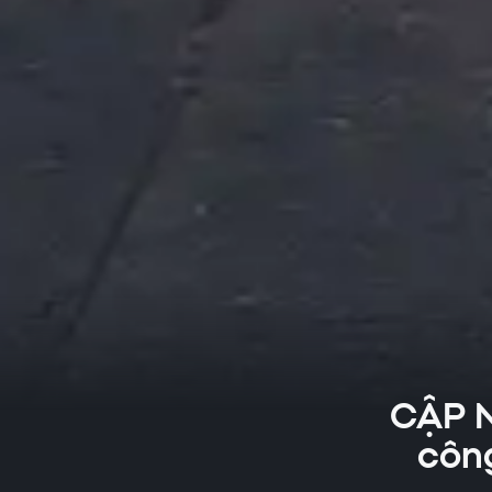
CẬP N
công