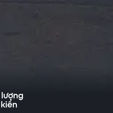
 lượng
 kiến