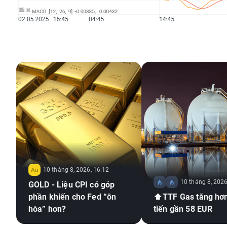
10 tháng 8, 2026, 16:12
10 tháng 8, 2026
GOLD - Liệu CPI có góp
phần khiến cho Fed “ôn
⬆️TTF Gas tăng hơ
hòa” hơn?
tiến gần 58 EUR