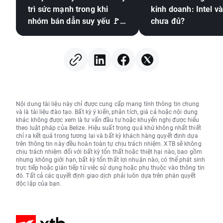
trì sức mạnh trong khi
kinh doanh: Intel v
nhóm bán dẫn suy yếu 🚩
chưa đủ?
Western Digital giảm 12%
Nội dung tài liệu này chỉ được cung cấp mang tính thông tin chung
và là tài liệu đào tạo. Bất kỳ ý kiến, phân tích, giá cả hoặc nội dung
khác không được xem là tư vấn đầu tư hoặc khuyến nghị được hiểu
theo luật pháp của Belize. Hiệu suất trong quá khứ không nhất thiết
chỉ ra kết quả trong tương lai và bất kỳ khách hàng quyết định dựa
trên thông tin này đều hoàn toàn tự chịu trách nhiệm. XTB sẽ không
chịu trách nhiệm đối với bất kỳ tổn thất hoặc thiệt hại nào, bao gồm
nhưng không giới hạn, bất kỳ tổn thất lợi nhuận nào, có thể phát sinh
trực tiếp hoặc gián tiếp từ việc sử dụng hoặc phụ thuộc vào thông tin
đó. Tất cả các quyết định giao dịch phải luôn dựa trên phán quyết
độc lập của bạn.