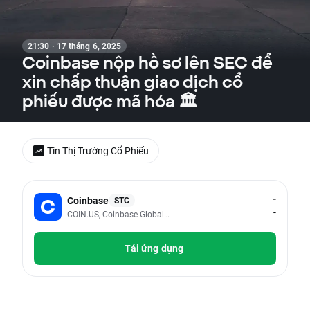
21:30 · 17 tháng 6, 2025
Coinbase nộp hồ sơ lên ​​SEC để
xin chấp thuận giao dịch cổ
phiếu được mã hóa 🏛️
Tin Thị Trường Cổ Phiếu
-
Coinbase
STC
-
COIN.US, Coinbase Global Inc - Class A
Tải ứng dụng