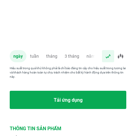
ngày
tuần
tháng
3 tháng
năm
Hiệu suất trong quá khứ không phải là chỉ báo đáng tin cậy cho hiệu suất trong tương lai
và khách hàng hoàn toàn tự chịu trách nhiệm cho bất kỳ hành động dựa trên thông tin
này.
Tải ứng dụng
THÔNG TIN SẢN PHẨM