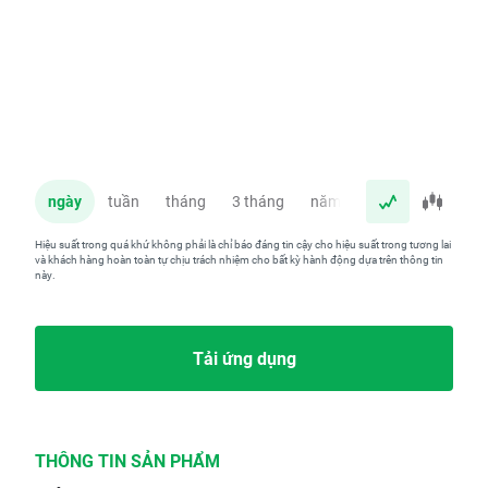
ngày
tuần
tháng
3 tháng
năm
Hiệu suất trong quá khứ không phải là chỉ báo đáng tin cậy cho hiệu suất trong tương lai
và khách hàng hoàn toàn tự chịu trách nhiệm cho bất kỳ hành động dựa trên thông tin
này.
Tải ứng dụng
THÔNG TIN SẢN PHẨM