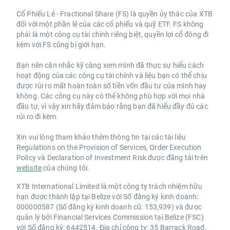
Cổ Phiếu Lẻ - Fractional Share (FS) là quyền ủy thác của XTB
đối với một phần lẻ của các cổ phiếu và quỹ ETF. FS không
phải là một công cụ tài chính riêng biệt, quyền lợi cổ đông đi
kèm với FS cũng bị giới hạn.
Bạn nên cân nhắc kỹ càng xem mình đã thực sự hiểu cách
hoạt động của các công cụ tài chính và liệu bạn có thể chịu
được rủi ro mất hoàn toàn số tiền vốn đầu tư của mình hay
không. Các công cụ này có thể không phù hợp với mọi nhà
đầu tư, vì vậy xin hãy đảm bảo rằng bạn đã hiểu đầy đủ các
rủi ro đi kèm.
Xin vui lòng tham khảo thêm thông tin tại các tài liệu
Regulations on the Provision of Services, Order Execution
Policy và Declaration of Investment Risk được đăng tải trên
website
của chúng tôi.
XTB International Limited là một công ty trách nhiệm hữu
hạn được thành lập tại Belize với Số đăng ký kinh doanh:
000000587 (Số đăng ký kinh doanh cũ: 153,939) và được
quản lý bởi Financial Services Commission tại Belize (FSC)
với Số đăng ký: 6442514. Địa chỉ công ty: 35 Barrack Road,