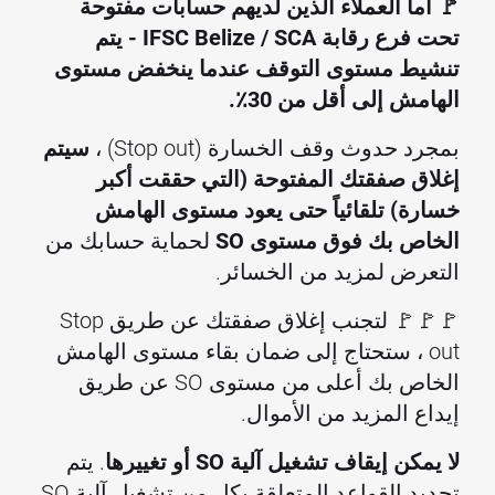
🚩 أما العملاء الذين لديهم حسابات مفتوحة
تحت فرع رقابة IFSC Belize / SCA - يتم
تنشيط مستوى التوقف عندما ينخفض مستوى
الهامش إلى أقل من 30٪.
بمجرد حدوث وقف الخسارة (Stop out) ،
سيتم
إغلاق صفقتك المفتوحة (التي حققت أكبر
خسارة) تلقائياً حتى يعود مستوى الهامش
الخاص بك فوق مستوى SO
لحماية حسابك من
التعرض لمزيد من الخسائر.
🚩🚩🚩 لتجنب إغلاق صفقتك عن طريق Stop
out ، ستحتاج إلى ضمان بقاء مستوى الهامش
الخاص بك أعلى من مستوى SO عن طريق
إيداع المزيد من الأموال.
لا يمكن إيقاف تشغيل آلية SO أو تغييرها
. يتم
تحديد القواعد المتعلقة بكل من تشغيل آلية SO