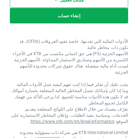
إنشاء حساب
الأدوات المالية التي نقدمها، خاصة عقود الفروقات (CFDs)، قد
تكون ذات مخاطر عالية.
الأسهم الجزئية (FS) هي حق ائتماني مكتسب من XTB ​​في الأجزاء
الكسرية من الأسهم وصناديق الاستثمار المتداولة. الأسهم الجزئية
ليست أداة مالية منفصلة. هناك حقوق شركات محدودة للأسهم
الجزئية.
يجب عليك أن تفكر فيما إذا كنت تفهم كيفية عمل الأدوات المالية
وما إذا كان بإمكانك تحمل المخاطر العالية المتعلقة بخسارة أموالك.
قد لا تكون هذه الأدوات مناسبة للجميع، لذا يرجى التأكد من فهمك
الكامل لجميع المخاطر.
تعرّف بنفسك من خلال الاطلاع على اللوائح المتعلقة بتقديم
الخدمات، وسياسة تنفيذ الطلبات، وإعلان المخاطر الاستثمارية على
الموقع:
https://www.xtb.com/int/legal-information
XTB International Limited هي شركة ذات مسؤولية محدودة