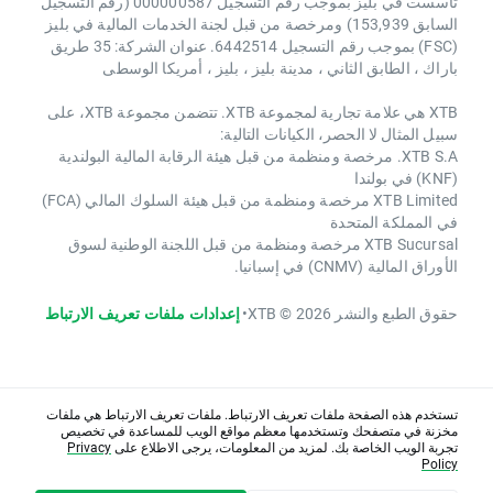
تأسست في بليز بموجب رقم التسجيل 000000587 (رقم التسجيل
السابق 153,939) ومرخصة من قبل لجنة الخدمات المالية في بليز
(FSC) بموجب رقم التسجيل 6442514. عنوان الشركة: 35 طريق
باراك ، الطابق الثاني ، مدينة بليز ، بليز ، أمريكا الوسطى
XTB هي علامة تجارية لمجموعة XTB. تتضمن مجموعة XTB، على
سبيل المثال لا الحصر، الكيانات التالية:
XTB S.A. مرخصة ومنظمة من قبل هيئة الرقابة المالية البولندية
(KNF) في بولندا
XTB Limited مرخصة ومنظمة من قبل هيئة السلوك المالي (FCA)
في المملكة المتحدة
XTB Sucursal مرخصة ومنظمة من قبل اللجنة الوطنية لسوق
الأوراق المالية (CNMV) في إسبانيا.
حقوق الطبع والنشر 2026 © XTB
•
إعدادات ملفات تعريف الارتباط
تستخدم هذه الصفحة ملفات تعريف الارتباط. ملفات تعريف الارتباط هي ملفات
مخزنة في متصفحك وتستخدمها معظم مواقع الويب للمساعدة في تخصيص
تجربة الويب الخاصة بك. لمزيد من المعلومات، يرجى الاطلاع على
Privacy
Policy