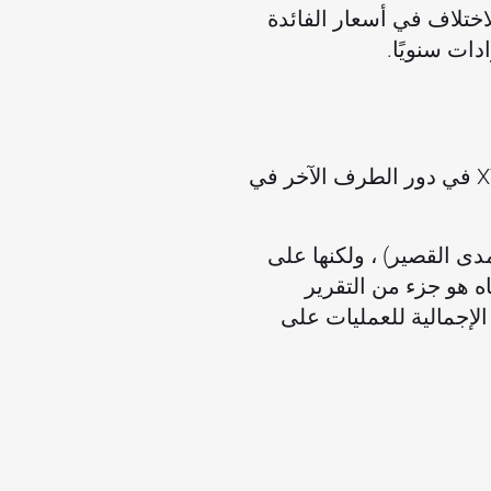
عن الاختلاف في أسعار الفائدة
الجزء المتبقي من إيرادات XTB هو صنع السوق الفعلي ، أي تنشيط السوق ووضع XTB في دور الطرف الآخر في
مدى القصير) ، ولكنها على
 هو جزء من التقرير
ة المئوية لكل فئة من إيرادات XTB في النتيجة الإجمالية للعمليات على