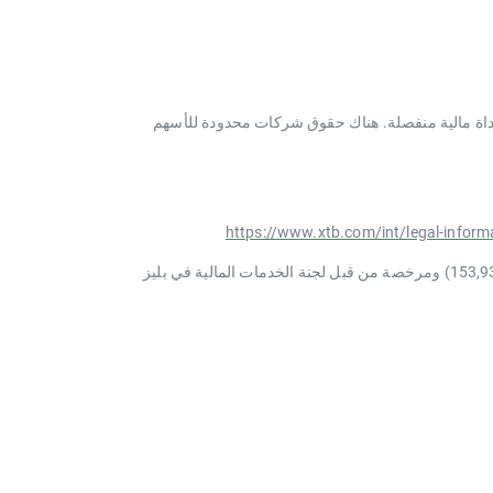
لأسهم الجزئية ليست أداة مالية منفصلة. هناك حقوق شركات محدودة للأسهم
https://www.xtb.com/int/legal-inform
XTB International Limited هي شركة ذات مسؤولية محدودة تأسست في بليز بموجب رقم التسجيل 000000587 (رقم التسجيل السابق 153,939) ومرخصة من قبل لجنة الخدمات المالية في بليز