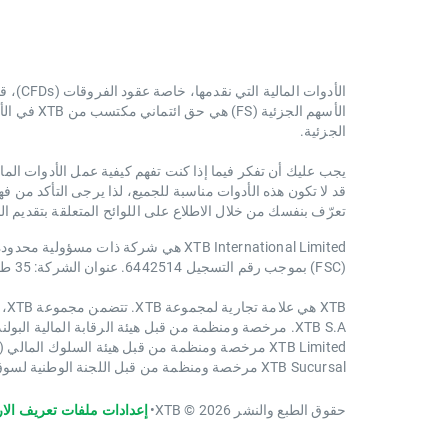
الأدوات المالية التي نقدمها، خاصة عقود الفروقات (CFDs)، قد تكون ذات مخاطر عالية.
الأسهم ال
الجزئية.
يجب عليك أن تفكر فيما إذا كنت تفهم كيفية عمل الأدوات المال
قد لا تكون هذه الأدوات مناسبة للجميع، لذا يرجى التأكد من ف
تعرّف بنفسك من خلال الاطلاع على اللوائح المتعلقة بتقديم ا
(FSC) بموجب رقم التسجيل 6442514. عنوان الشركة: 35 طريق باراك ، الطابق الثاني ، مدينة بليز ، بليز ، أمريكا الوسطى
XTB هي علامة تجارية لمجموعة XTB. تتضمن مجموعة XTB، على سبيل المثال لا الحصر، الكيانات التالية:
XTB S.A. مرخصة ومنظمة من قبل هيئة الرقابة المالية البولندية (KNF) في بولندا
XTB Limited مرخصة ومنظمة من قبل هيئة السلوك المالي (FCA) في المملكة المتحدة
XTB Sucursal مرخصة ومنظمة من قبل اللجنة الوطنية لسوق الأوراق المالية (CNMV) في إسبانيا.
حقوق الطبع والنشر 2026 © XTB
•
إعدادات ملفات تعريف الار