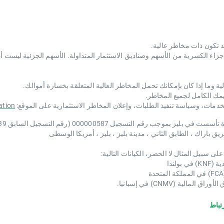
جزئية (FS) هي حق ائتماني مكتسب من XTB ​​في الأجزاء الكسرية من الأسهم وصناديق الاستثمار المتداولة. ا
ية وما إذا كان بإمكانك تحمل المخاطر العالية المتعلقة بخسارة أموالك.
همك الكامل لجميع المخاطر.
لخدمات، وسياسة تنفيذ الطلبات، وإعلان المخاطر الاستثمارية على الموقع:
ation
تباط