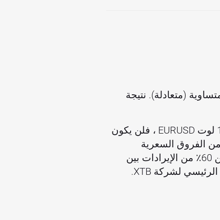
 متساوية (متعادلة). نتيجة
على سبيل المثال ، إذا اشترى أحد العملاء عقدًا واحدًا على زوج EURUSD وباع الآخر 1 لوت EURUSD ، فلن يكون
لسوق من جانب XTB. في هذه الحالة ، تكون إيرادات XTB هي من الفروق السعرية
للصفقات - الفرق بين سعري العرض والطلب. شكل الفرق السعري للصفقات أكثر من 60٪ من الإيرادات بين