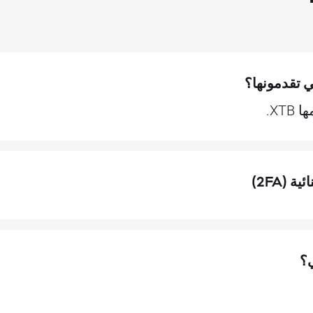
ي تقدمونها؟
XT.
 (2FA)
؟