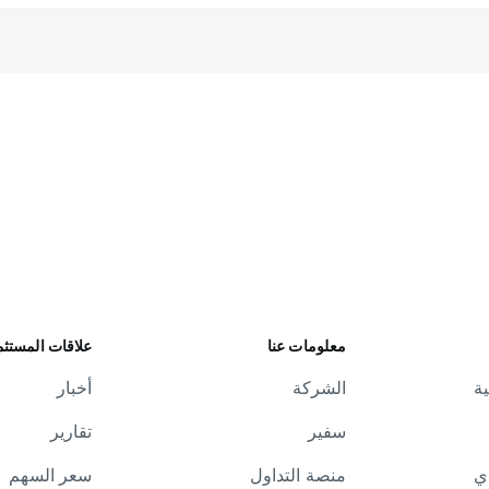
معلومات عنا
علاقات المستث
ية
الشركة
أخبار
سفير
تقارير
دي
منصة التداول
سعر السهم