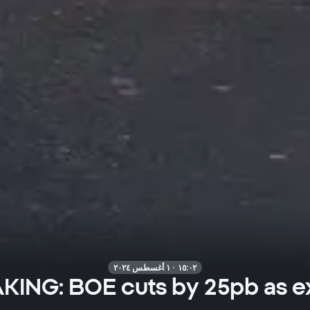
١٥:٠٢ · ١ أغسطس ٢٠٢٤
ING: BOE cuts by 25pb as exe