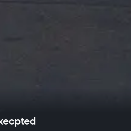
cpted 🎯