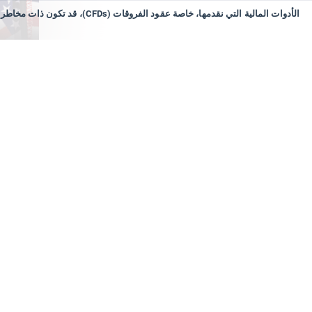
٧ أغسطس ٢٦
بيانا
بكثير
في سعر D