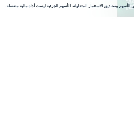
CFD)، قد تكون ذات مخاطر عالية. الأسهم الجزئية (FS) هي حق ائتماني مكتسب من XTB ​​في الأجزاء الكسرية من الأسهم وصناديق الاستثمار المتداولة. الأسهم الجزئية ليست أداة مالية منفصلة.
ري