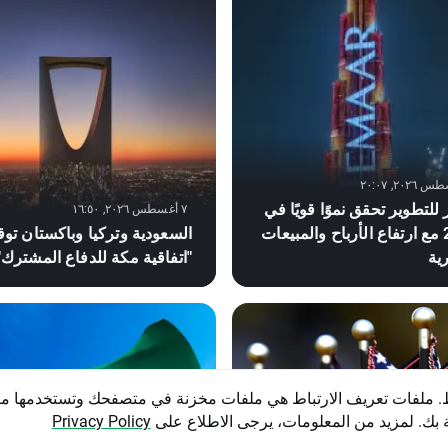
 للتطوير تحقق نموًا قويًا في
٧ أغسطس ٢٠٢٦, ١٦:٥٠
2026 مع ارتفاع الأرباح والمبيعات
السعودية وتركيا وباكستان توق
رية
"اتفاقية مكة للدفاع المشترك"
ط. ملفات تعريف الارتباط هي ملفات مخزنة في متصفحك وتستخدمها م
بك. لمزيد من المعلومات، يرجى الاطلاع على
Privacy Policy