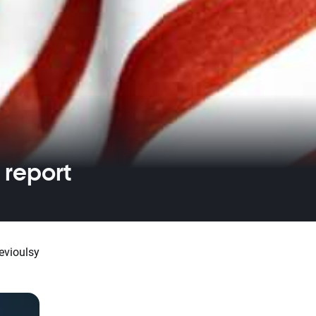
 report
evioulsy