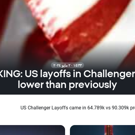
١٥:٣٣ · ٢ مايو ٢٠٢٤
NG: US layoffs in Challenger
lower than previously
US Challenger Layoffs came in 64.789k vs 90.309k pr