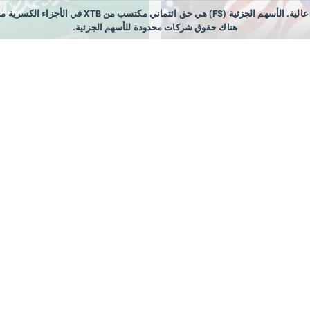
الأدوات المالية التي نقدمها، خاصة عقود الفروقات (s
هناك حقوق شركات محدودة للأسهم الجزئية.
٢٠, ١٦:٤٤
٧ أغسطس ٢٠٢٦, ١٦:٢١
ت الوظائف غير الزراعية أقل
السعودية تعيّن عبد الله الشه
 من التوقعات! 🚨ارتفاع حاد
قائداً للتحالف البحري الدفاعي
EURUS📈
متعدد الجنسيات