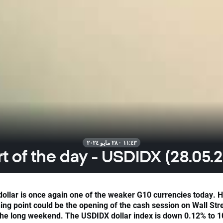
١١:٤٣ · ٢٨ مايو ٢٠٢٤
t of the day - USDIDX (28.05.
dollar is once again one of the weaker G10 currencies today. 
ning point could be the opening of the cash session on Wall Stre
the long weekend. The USDIDX dollar index is down 0.12% to 