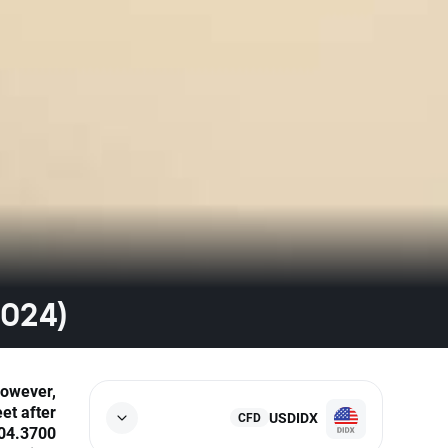
2024)
However,
et after
USDIDX
CFD
104.3700