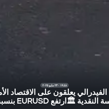
١٩:٤٨ · ٢٣ مايو ٢٠٢٥
الفيدرالي يعلقون على الاقتصاد الأ
قدية 🏛️ارتفع EURUSD بنسبة 0.6%