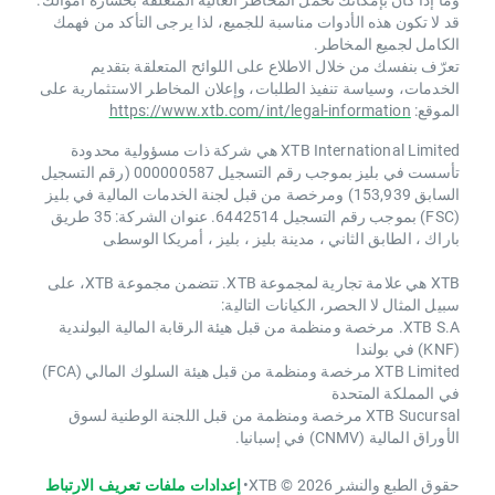
قد لا تكون هذه الأدوات مناسبة للجميع، لذا يرجى التأكد من فهمك
الكامل لجميع المخاطر.
تعرّف بنفسك من خلال الاطلاع على اللوائح المتعلقة بتقديم
الخدمات، وسياسة تنفيذ الطلبات، وإعلان المخاطر الاستثمارية على
الموقع:
https://www.xtb.com/int/legal-information
XTB International Limited هي شركة ذات مسؤولية محدودة
تأسست في بليز بموجب رقم التسجيل 000000587 (رقم التسجيل
السابق 153,939) ومرخصة من قبل لجنة الخدمات المالية في بليز
(FSC) بموجب رقم التسجيل 6442514. عنوان الشركة: 35 طريق
باراك ، الطابق الثاني ، مدينة بليز ، بليز ، أمريكا الوسطى
XTB هي علامة تجارية لمجموعة XTB. تتضمن مجموعة XTB، على
سبيل المثال لا الحصر، الكيانات التالية:
XTB S.A. مرخصة ومنظمة من قبل هيئة الرقابة المالية البولندية
(KNF) في بولندا
XTB Limited مرخصة ومنظمة من قبل هيئة السلوك المالي (FCA)
في المملكة المتحدة
XTB Sucursal مرخصة ومنظمة من قبل اللجنة الوطنية لسوق
الأوراق المالية (CNMV) في إسبانيا.
حقوق الطبع والنشر 2026 © XTB
•
إعدادات ملفات تعريف الارتباط