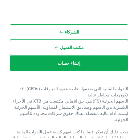
الشركاء
مكتب العميل
إنشاء حساب
الأدوات المالية التي نقدمها، خاصة عقود الفروقات (CFDs)، قد
تكون ذات مخاطر عالية.
الأسهم الجزئية (FS) هي حق ائتماني مكتسب من XTB ​​في الأجزاء
الكسرية من الأسهم وصناديق الاستثمار المتداولة. الأسهم الجزئية
ليست أداة مالية منفصلة. هناك حقوق شركات محدودة للأسهم
الجزئية.
يجب عليك أن تفكر فيما إذا كنت تفهم كيفية عمل الأدوات المالية
وما إذا كان بإمكانك تحمل المخاطر العالية المتعلقة بخسارة أموالك.