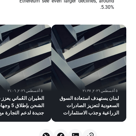
Ethereum see even larger declines, around
5.30%.
٥ أغسطس ٢٠٢٦, ٢١:٣٧
٥ أغسطس ٢٠٢٦, ٢١:٠٦
لبنان يستهدف استعادة السوق
الطيران العُماني يعزز
السعودية لتعزيز الصادرات
الشحن بإطلاق 5 
الزراعية وجذب الاستثمارات
جديدة لدعم التجارة مع