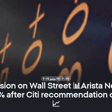
٢٠:٢٥ · ٢٧ يونيو ٢٠٢٤
ssion on Wall Street 📊Arista 
% after Citi recommendation c
📈