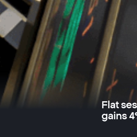
Flat se
gains 4