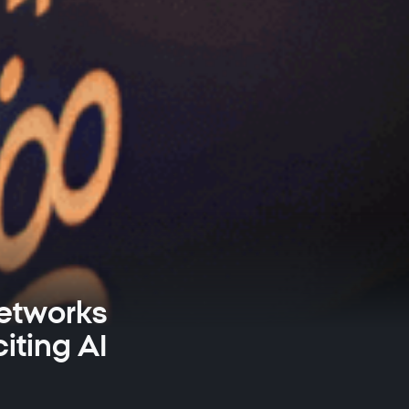
Networks
iting AI