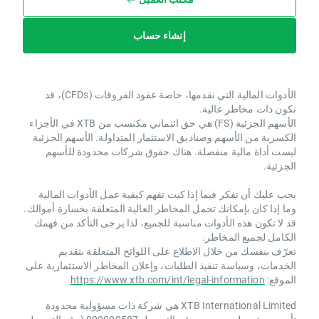
إنشاء حساب
الأدوات المالية التي نقدمها، خاصة عقود الفروقات (CFDs)، قد
تكون ذات مخاطر عالية.
الأسهم الجزئية (FS) هي حق ائتماني مكتسب من XTB ​​في الأجزاء
الكسرية من الأسهم وصناديق الاستثمار المتداولة. الأسهم الجزئية
ليست أداة مالية منفصلة. هناك حقوق شركات محدودة للأسهم
الجزئية.
يجب عليك أن تفكر فيما إذا كنت تفهم كيفية عمل الأدوات المالية
وما إذا كان بإمكانك تحمل المخاطر العالية المتعلقة بخسارة أموالك.
قد لا تكون هذه الأدوات مناسبة للجميع، لذا يرجى التأكد من فهمك
الكامل لجميع المخاطر.
تعرّف بنفسك من خلال الاطلاع على اللوائح المتعلقة بتقديم
الخدمات، وسياسة تنفيذ الطلبات، وإعلان المخاطر الاستثمارية على
الموقع:
https://www.xtb.com/int/legal-information
XTB International Limited هي شركة ذات مسؤولية محدودة