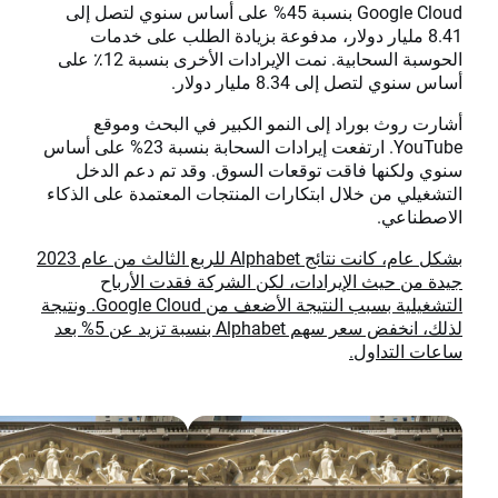
Google Cloud بنسبة 45% على أساس سنوي لتصل إلى
8.41 مليار دولار، مدفوعة بزيادة الطلب على خدمات
الحوسبة السحابية. نمت الإيرادات الأخرى بنسبة 12٪ على
أساس سنوي لتصل إلى 8.34 مليار دولار.
أشارت روث بوراد إلى النمو الكبير في البحث وموقع
YouTube. ارتفعت إيرادات السحابة بنسبة 23% على أساس
سنوي ولكنها فاقت توقعات السوق. وقد تم دعم الدخل
التشغيلي من خلال ابتكارات المنتجات المعتمدة على الذكاء
الاصطناعي.
بشكل عام، كانت نتائج Alphabet للربع الثالث من عام 2023
جيدة من حيث الإيرادات، لكن الشركة فقدت الأرباح
التشغيلية بسبب النتيجة الأضعف من Google Cloud. ونتيجة
لذلك، انخفض سعر سهم Alphabet بنسبة تزيد عن 5% بعد
ساعات التداول.