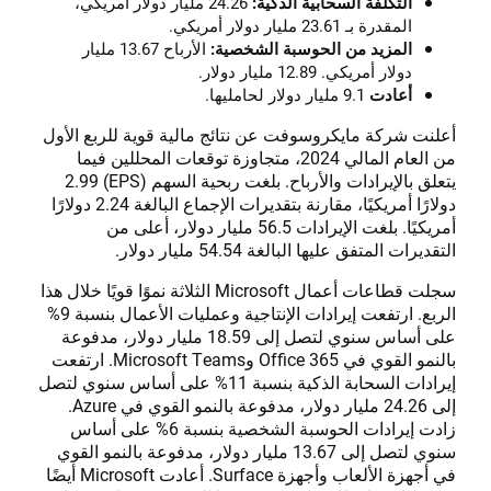
التكلفة السحابية الذكية:
24.26 مليار دولار أمريكي،
المقدرة بـ 23.61 مليار دولار أمريكي.
المزيد من الحوسبة الشخصية
:
الأرباح 13.67 مليار
دولار أمريكي. 12.89 مليار دولار.
أعادت
9.1 مليار دولار لحامليها.
أعلنت شركة مايكروسوفت عن نتائج مالية قوية للربع الأول
من العام المالي 2024، متجاوزة توقعات المحللين فيما
يتعلق بالإيرادات والأرباح. بلغت ربحية السهم (EPS) 2.99
دولارًا أمريكيًا، مقارنة بتقديرات الإجماع البالغة 2.24 دولارًا
أمريكيًا. بلغت الإيرادات 56.5 مليار دولار، أعلى من
التقديرات المتفق عليها البالغة 54.54 مليار دولار.
سجلت قطاعات أعمال Microsoft الثلاثة نموًا قويًا خلال هذا
الربع. ارتفعت إيرادات الإنتاجية وعمليات الأعمال بنسبة 9%
على أساس سنوي لتصل إلى 18.59 مليار دولار، مدفوعة
بالنمو القوي في Office 365 وMicrosoft Teams. ارتفعت
إيرادات السحابة الذكية بنسبة 11% على أساس سنوي لتصل
إلى 24.26 مليار دولار، مدفوعة بالنمو القوي في Azure.
زادت إيرادات الحوسبة الشخصية بنسبة 6% على أساس
سنوي لتصل إلى 13.67 مليار دولار، مدفوعة بالنمو القوي
في أجهزة الألعاب وأجهزة Surface. أعادت Microsoft أيضًا