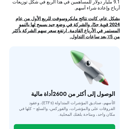
9.1 مليار دولار للمساهمين في هذا الربع في شكل توزيعات
أرباح وإعادة شراء أسهم.
بشكل عام، كانت نتائج مايكروسوفت للربع الأول من عام
2024 قوية جدًا، والشركة في وضع جيد يسمح لها بالنمو
المستمر في الأرباع القادمة. ارتفع سعر سهم الشركة بأكثر
من 5٪ بعد ساعات التداول.
الوصول إلى أكثر من 2600أداة مالية
الأسهم، صناديق المؤشرات المتداولة (ETFs)، وعقود
الفروقات على والمؤشرات، والفوركس، والسلع – كلها في
مكان واحد، ومتاحة بلغتك المحلية.