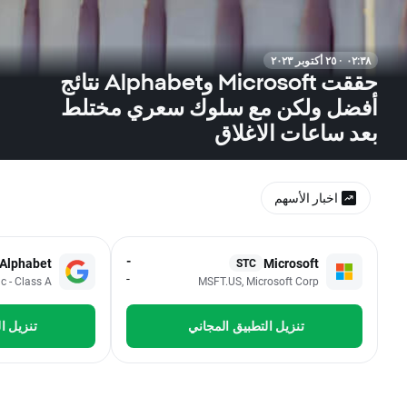
٠٢:٣٨ · ٢٥ أكتوبر ٢٠٢٣
حققت Microsoft وAlphabet نتائج
أفضل ولكن مع سلوك سعري مختلط
بعد ساعات الاغلاق
اخبار الأسهم
-
Alphabet
Microsoft
STC
-
c - Class A
MSFT.US, Microsoft Corp
تنزيل التطبيق المجاني
تنزيل ا