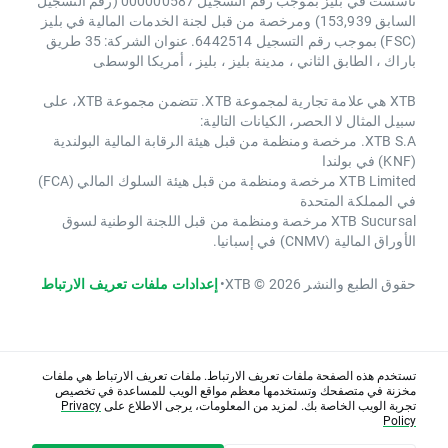
تأسست في بليز بموجب رقم التسجيل 000000587 (رقم التسجيل
السابق 153,939) ومرخصة من قبل لجنة الخدمات المالية في بليز
(FSC) بموجب رقم التسجيل 6442514. عنوان الشركة: 35 طريق
باراك ، الطابق الثاني ، مدينة بليز ، بليز ، أمريكا الوسطى
XTB هي علامة تجارية لمجموعة XTB. تتضمن مجموعة XTB، على
سبيل المثال لا الحصر، الكيانات التالية:
XTB S.A. مرخصة ومنظمة من قبل هيئة الرقابة المالية البولندية
(KNF) في بولندا
XTB Limited مرخصة ومنظمة من قبل هيئة السلوك المالي (FCA)
في المملكة المتحدة
XTB Sucursal مرخصة ومنظمة من قبل اللجنة الوطنية لسوق
الأوراق المالية (CNMV) في إسبانيا.
حقوق الطبع والنشر 2026 © XTB
•
إعدادات ملفات تعريف الارتباط
تستخدم هذه الصفحة ملفات تعريف الارتباط. ملفات تعريف الارتباط هي ملفات
مخزنة في متصفحك وتستخدمها معظم مواقع الويب للمساعدة في تخصيص
تجربة الويب الخاصة بك. لمزيد من المعلومات، يرجى الاطلاع على
Privacy
Policy