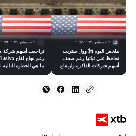
٦ أغسطس ٢٠٢٦, ٢١:٥٥
٦ أغسطس ٢٠٢٦, ٢١:٣٤
ملخص اليوم 🗽 وول ستريت
تراجعت أسهم شركة مو
تحافظ على ثباتها رغم ضعف
أسهم شركات الذاكرة وارتفاع
ما هي الخطوة التالية ل
أسعار النفط
سوق لقاحات mRNA؟
استثمر
معلومات عنا