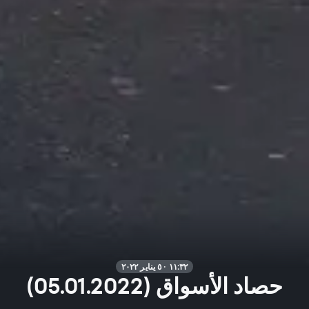
١١:٣٢ · ٥ يناير ٢٠٢٢
حصاد الأسواق (05.01.2022)