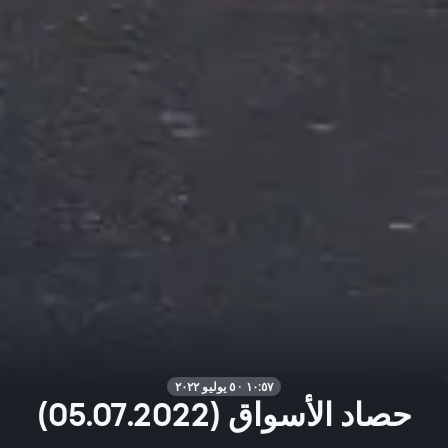
١٠:٥٧ · ٥ يوليو ٢٠٢٢
حصاد الأسواق (05.07.2022)