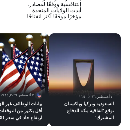
التنافسية ووفقًا لمصادر،
أبدت الولايات المتحدة
مؤخرًا موقفًا أكثر انفتاحًا.
٧ أغسطس ٢٠٢٦, ١٦:٤٤
٧ أغسطس ٢٠٢٦, ١٦:٥٠
السعودية وتركيا وباكستان
بيانات الوظائف غير الز
توقع "اتفاقية مكة للدفاع
أقل بكثير من التوقعات
المشترك"
ارتفاع
📈