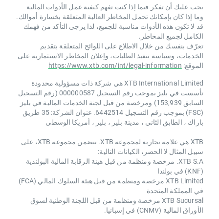
يجب عليك أن تفكر فيما إذا كنت تفهم كيفية عمل الأدوات المالية
وما إذا كان بإمكانك تحمل المخاطر العالية المتعلقة بخسارة أموالك.
قد لا تكون هذه الأدوات مناسبة للجميع، لذا يرجى التأكد من فهمك
الكامل لجميع المخاطر.
تعرّف بنفسك من خلال الاطلاع على اللوائح المتعلقة بتقديم
الخدمات، وسياسة تنفيذ الطلبات، وإعلان المخاطر الاستثمارية على
الموقع:
https://www.xtb.com/int/legal-information
XTB International Limited هي شركة ذات مسؤولية محدودة
تأسست في بليز بموجب رقم التسجيل 000000587 (رقم التسجيل
السابق 153,939) ومرخصة من قبل لجنة الخدمات المالية في بليز
(FSC) بموجب رقم التسجيل 6442514. عنوان الشركة: 35 طريق
باراك ، الطابق الثاني ، مدينة بليز ، بليز ، أمريكا الوسطى
XTB هي علامة تجارية لمجموعة XTB. تتضمن مجموعة XTB، على
سبيل المثال لا الحصر، الكيانات التالية:
XTB S.A. مرخصة ومنظمة من قبل هيئة الرقابة المالية البولندية
(KNF) في بولندا
XTB Limited مرخصة ومنظمة من قبل هيئة السلوك المالي (FCA)
في المملكة المتحدة
XTB Sucursal مرخصة ومنظمة من قبل اللجنة الوطنية لسوق
الأوراق المالية (CNMV) في إسبانيا.