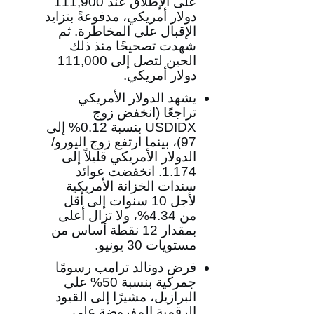
على الإطلاق عند 111,900
دولار أمريكي، مدفوعةً بتزايد
الإقبال على المخاطرة. ثم
شهدت تصحيحًا منذ ذلك
الحين لتصل إلى 111,000
دولار أمريكي.
يشهد الدولار الأمريكي
تراجعًا (انخفض زوج
USDIDX
بنسبة 0.12% إلى
97)، بينما ارتفع زوج اليورو/
الدولار الأمريكي قليلاً إلى
1.174. انخفضت عوائد
سندات الخزانة الأمريكية
لأجل 10 سنوات إلى أقل
من 4.34%، ولا تزال أعلى
بمقدار 12 نقطة أساس من
مستويات 30 يونيو.
فرض دونالد ترامب رسومًا
جمركية بنسبة 50% على
البرازيل، مشيرًا إلى القيود
الرقمية المفروضة على