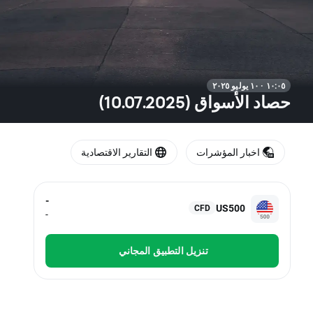
١٠:٠٥ · ١٠ يوليو ٢٠٢٥
حصاد الأسواق (10.07.2025)
اخبار المؤشرات
التقارير الاقتصادية
-
US500
CFD
-
تنزيل التطبيق المجاني