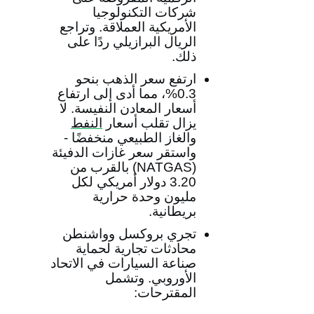
شركات التكنولوجيا
الأمريكية العملاقة. وتراجع
الريال البرازيلي ردًا على
ذلك.
ارتفع سعر الذهب بنحو
0.3%، مما أدى إلى ارتفاع
أسعار المعادن النفيسة. لا
يزال تقلب أسعار
النفط
والغاز الطبيعي منخفضًا -
واستقر سعر غازات الدفيئة
(
NATGAS
) بالقرب من
3.20 دولار أمريكي لكل
مليون وحدة حرارية
بريطانية.
تجري بروكسل وواشنطن
محادثات تجارية لحماية
صناعة السيارات في الاتحاد
الأوروبي. وتشمل
المقترحات: