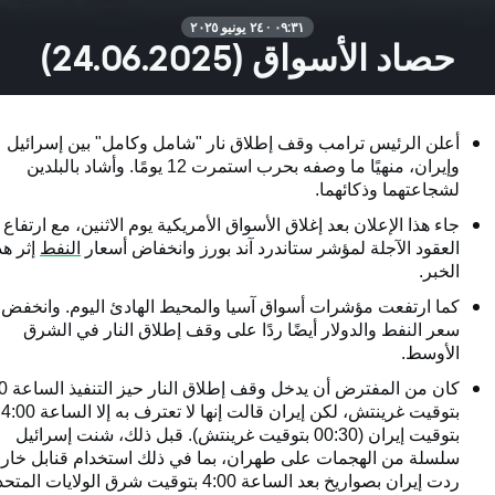
٠٩:٣١ · ٢٤ يونيو ٢٠٢٥
حصاد الأسواق (24.06.2025)
أعلن الرئيس ترامب وقف إطلاق نار "شامل وكامل" بين إسرائيل
وإيران، منهيًا ما وصفه بحرب استمرت 12 يومًا. وأشاد بالبلدين
لشجاعتهما وذكائهما.
جاء هذا الإعلان بعد إغلاق الأسواق الأمريكية يوم الاثنين، مع ارتفاع
العقود الآجلة لمؤشر ستاندرد آند بورز وانخفاض أسعار
النفط
إثر هذ
الخبر.
كما ارتفعت مؤشرات أسواق آسيا والمحيط الهادئ اليوم. وانخفض
سعر النفط والدولار أيضًا ردًا على وقف إطلاق النار في الشرق
الأوسط.
كان من المفترض
بتوقيت غرينتش، لكن إيران قالت إنها لا تعترف به إلا الساعة 4:00
بتوقيت إيران (00:30 بتوقيت غرينتش). قبل ذلك، شنت إسرائيل
سلسلة من الهجمات على طهران، بما في ذلك استخدام قنابل خارق
ردت إيران بصواريخ بعد الساعة 4:00 بتوقيت شرق الولايات المت