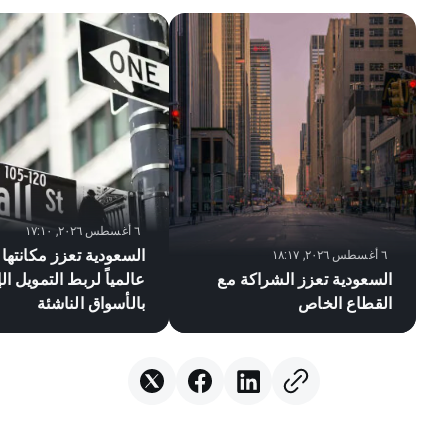
٦ أغسطس ٢٠٢٦, ١٧:١٠
السعودية تعزز مكانتها 
٦ أغسطس ٢٠٢٦, ١٨:١٧
السعودية تعزز الشراكة مع
عالمياً لربط التمويل ا
القطاع الخاص
بالأسواق الناشئة