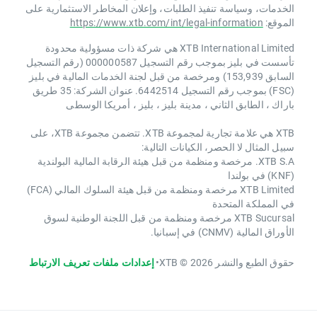
الخدمات، وسياسة تنفيذ الطلبات، وإعلان المخاطر الاستثمارية على
الموقع:
https://www.xtb.com/int/legal-information
XTB International Limited هي شركة ذات مسؤولية محدودة
تأسست في بليز بموجب رقم التسجيل 000000587 (رقم التسجيل
السابق 153,939) ومرخصة من قبل لجنة الخدمات المالية في بليز
(FSC) بموجب رقم التسجيل 6442514. عنوان الشركة: 35 طريق
باراك ، الطابق الثاني ، مدينة بليز ، بليز ، أمريكا الوسطى
XTB هي علامة تجارية لمجموعة XTB. تتضمن مجموعة XTB، على
سبيل المثال لا الحصر، الكيانات التالية:
XTB S.A. مرخصة ومنظمة من قبل هيئة الرقابة المالية البولندية
(KNF) في بولندا
XTB Limited مرخصة ومنظمة من قبل هيئة السلوك المالي (FCA)
في المملكة المتحدة
XTB Sucursal مرخصة ومنظمة من قبل اللجنة الوطنية لسوق
الأوراق المالية (CNMV) في إسبانيا.
حقوق الطبع والنشر 2026 © XTB
•
إعدادات ملفات تعريف الارتباط