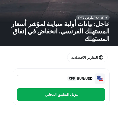
١٢:٠٧ · ٢٨ مارس ٢٠٢٥
عاجل: بيانات أولية متباينة لمؤشر أسعار
المستهلك الفرنسي. انخفاض في إنفاق
المستهلك
التقارير الاقتصادية
-
EUR/USD
CFD
-
تنزيل التطبيق المجاني