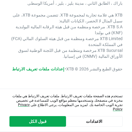
باراك ، الطابق الثاني ، مدينة بليز ، بليز ، أمريكا الوسطى
XTB هي علامة تجارية لمجموعة XTB. تتضمن مجموعة XTB، على
سبيل المثال لا الحصر، الكيانات التالية:
XTB S.A. مرخصة ومنظمة من قبل هيئة الرقابة المالية البولندية
(KNF) في بولندا
XTB Limited مرخصة ومنظمة من قبل هيئة السلوك المالي (FCA)
في المملكة المتحدة
XTB Sucursal مرخصة ومنظمة من قبل اللجنة الوطنية لسوق
الأوراق المالية (CNMV) في إسبانيا.
حقوق الطبع والنشر 2026 © XTB
•
إعدادات ملفات تعريف الارتباط
تستخدم هذه الصفحة ملفات تعريف الارتباط. ملفات تعريف الارتباط هي ملفات
مخزنة في متصفحك وتستخدمها معظم مواقع الويب للمساعدة في تخصيص
تجربة الويب الخاصة بك. لمزيد من المعلومات، يرجى الاطلاع على
Privacy
Policy
الاعدادات
قبول الكل