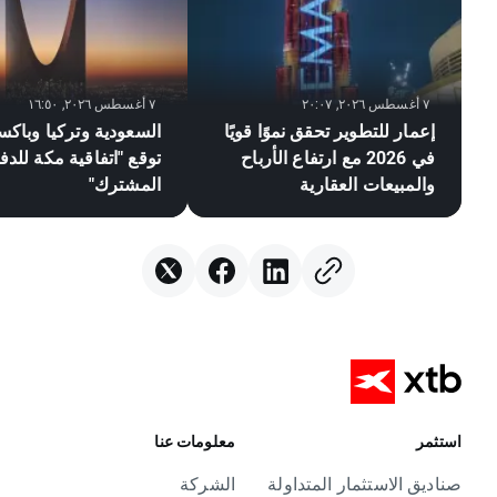
٧ أغسطس ٢٠٢٦, ٢٠:٠٧
٧ أغسطس ٢٠٢٦, ١٦:٥٠
إعمار للتطوير تحقق نموًا قويًا
السعودية وتركيا وباكس
في 2026 مع ارتفاع الأرباح
توقع "اتفاقية مكة للدف
والمبيعات العقارية
المشترك"
استثمر
معلومات عنا
صناديق الاستثمار المتداولة
الشركة