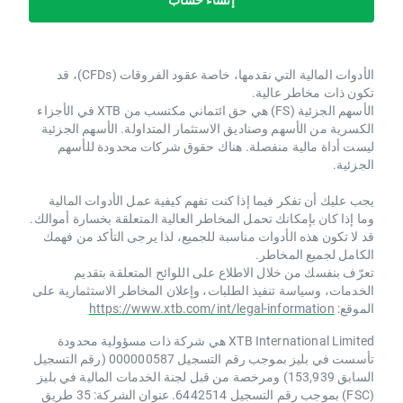
الأدوات المالية التي نقدمها، خاصة عقود الفروقات (CFDs)، قد
تكون ذات مخاطر عالية.
الأسهم الجزئية (FS) هي حق ائتماني مكتسب من XTB ​​في الأجزاء
الكسرية من الأسهم وصناديق الاستثمار المتداولة. الأسهم الجزئية
ليست أداة مالية منفصلة. هناك حقوق شركات محدودة للأسهم
الجزئية.
يجب عليك أن تفكر فيما إذا كنت تفهم كيفية عمل الأدوات المالية
وما إذا كان بإمكانك تحمل المخاطر العالية المتعلقة بخسارة أموالك.
قد لا تكون هذه الأدوات مناسبة للجميع، لذا يرجى التأكد من فهمك
الكامل لجميع المخاطر.
تعرّف بنفسك من خلال الاطلاع على اللوائح المتعلقة بتقديم
الخدمات، وسياسة تنفيذ الطلبات، وإعلان المخاطر الاستثمارية على
الموقع:
https://www.xtb.com/int/legal-information
XTB International Limited هي شركة ذات مسؤولية محدودة
تأسست في بليز بموجب رقم التسجيل 000000587 (رقم التسجيل
السابق 153,939) ومرخصة من قبل لجنة الخدمات المالية في بليز
(FSC) بموجب رقم التسجيل 6442514. عنوان الشركة: 35 طريق