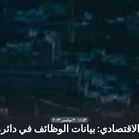
١١:٤٣ · ٣ نوفمبر ٢٠٢٣
الاقتصادي: بيانات الوظائف في دائر