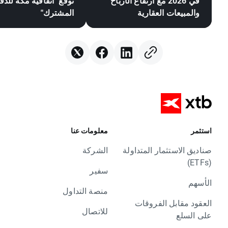
في 2026 مع ارتفاع الأرباح
توقع "اتفاقية مكة للدف
والمبيعات العقارية
المشترك"
استثمر
معلومات عنا
صناديق الاستثمار المتداولة
الشركة
(ETFs)
سفير
الأسهم
منصة التداول
العقود مقابل الفروقات
للاتصال
على السلع