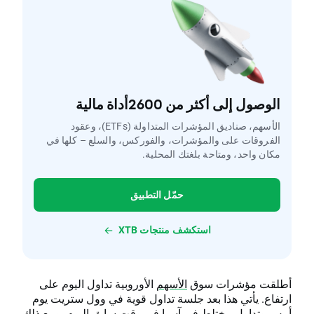
الوصول إلى أكثر من 2600أداة مالية
الأسهم، صناديق المؤشرات المتداولة (ETFs)، وعقود
الفروقات على والمؤشرات، والفوركس، والسلع – كلها في
مكان واحد، ومتاحة بلغتك المحلية.
حمّل التطبيق
استكشف منتجات XTB
أطلقت مؤشرات سوق
الأسهم
الأوروبية تداول اليوم على
ارتفاع. يأتي هذا بعد جلسة تداول قوية في وول ستريت يوم
أمس وتداول مختلط في آسيا في وقت سابق اليوم. ومع ذلك