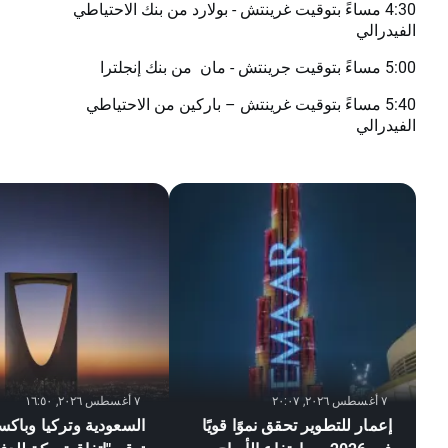
4:30 مساءً بتوقيت غرينتش - بولارد من بنك الاحتياطي
الفيدرالي
5:00 مساءً بتوقيت جرينتش - مان من بنك إنجلترا
5:40 مساءً بتوقيت غرينتش – باركين من الاحتياطي
الفيدرالي
٧ أغسطس ٢٠٢٦, ٢٠:٠٧
٧ أغسطس ٢٠٢٦, ١٦:٥٠
إعمار للتطوير تحقق نموًا قويًا
السعودية وتركيا وباكس