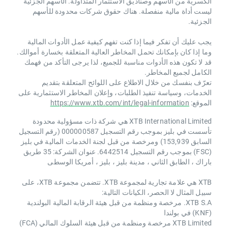
الكسرية من الأسهم وصناديق الاستثمار المتداولة. الأسهم الجزئية
ليست أداة مالية منفصلة. هناك حقوق شركات محدودة للأسهم
الجزئية.
يجب عليك أن تفكر فيما إذا كنت تفهم كيفية عمل الأدوات المالية
وما إذا كان بإمكانك تحمل المخاطر العالية المتعلقة بخسارة أموالك.
قد لا تكون هذه الأدوات مناسبة للجميع، لذا يرجى التأكد من فهمك
الكامل لجميع المخاطر.
تعرّف بنفسك من خلال الاطلاع على اللوائح المتعلقة بتقديم
الخدمات، وسياسة تنفيذ الطلبات، وإعلان المخاطر الاستثمارية على
الموقع:
https://www.xtb.com/int/legal-information
XTB International Limited هي شركة ذات مسؤولية محدودة
تأسست في بليز بموجب رقم التسجيل 000000587 (رقم التسجيل
السابق 153,939) ومرخصة من قبل لجنة الخدمات المالية في بليز
(FSC) بموجب رقم التسجيل 6442514. عنوان الشركة: 35 طريق
باراك ، الطابق الثاني ، مدينة بليز ، بليز ، أمريكا الوسطى
XTB هي علامة تجارية لمجموعة XTB. تتضمن مجموعة XTB، على
سبيل المثال لا الحصر، الكيانات التالية:
XTB S.A. مرخصة ومنظمة من قبل هيئة الرقابة المالية البولندية
(KNF) في بولندا
XTB Limited مرخصة ومنظمة من قبل هيئة السلوك المالي (FCA)