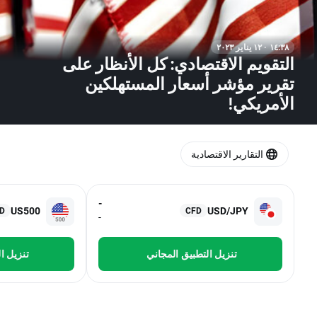
١٤:٣٨ · ١٢ يناير ٢٠٢٣
التقويم الاقتصادي: كل الأنظار على
تقرير مؤشر أسعار المستهلكين
الأمريكي!
التقارير الاقتصادية
-
US500
USD/JPY
D
CFD
-
تنزيل التطبيق المجاني
تنزيل ا