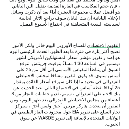
، فإن حجم المكاسب في القارة القديمة ضئيل. الين الياباني
هو أفضل عملات مجموعة العشرة أداءً بعد أن ذكرت وسائل
الإعلام اليابانية أن بنك اليابان سوف يراجع الآثار الجانبية
لسياسته النقدية المتساهلة في اجتماع الأسبوع المقبل.
التقويم الاقتصادي
للصباح الأوروبي اليوم خالي ولكن الأمور
تصبح أكثر إثارة في فترة ما بعد الظهر. الحدث الرئيسي اليوم
هو إصدار تقرير مؤشر أسعار المستهلكين الأمريكي لشهر
ديسمبر في الساعة 1:30 مساءً بتوقيت جرينتش. تتوقع
السوق أن يتباطأ المقياس الأساسي إلى أقل من 6٪ على
أساس سنوي. قد يكون التقرير مفتاحًا لمجلس الاحتياطي
الفيدرالي في تحديد ما إذا كان سيرفع أسعار الفائدة بمقدار
25 أو 50 نقطة أساس في الاجتماع التالي. عند الحديث عن
بنك الاحتياطي الفيدرالي ، سيتم تقديم خطابات للتجار من 3
أعضاء من مجلس الاحتياطي الفيدرالي بعد ظهر اليوم ، ومن
المقرر أن يتحدث هاركر مرتين. أخيرًا وليس آخرًا ، سيركز
تجار السلع على تقرير EIA حول مخزونات
الغاز الطبيعي
في
الولايات المتحدة بالإضافة إلى تقرير WASDE عن سوق
الحبوب.