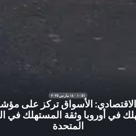
١٠:٥١ · ١٤ مارس ٢٠٢٥
الاقتصادي: الأسواق تركز على مؤش
ك في أوروبا وثقة المستهلك في ال
المتحدة