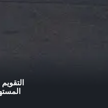
التقويم 
المستهل