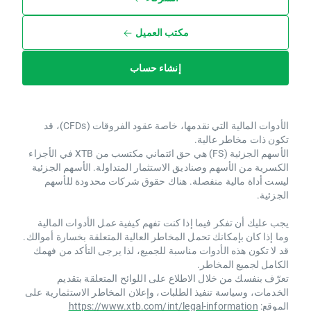
مكتب العميل
إنشاء حساب
الأدوات المالية التي نقدمها، خاصة عقود الفروقات (CFDs)، قد
تكون ذات مخاطر عالية.
الأسهم الجزئية (FS) هي حق ائتماني مكتسب من XTB ​​في الأجزاء
الكسرية من الأسهم وصناديق الاستثمار المتداولة. الأسهم الجزئية
ليست أداة مالية منفصلة. هناك حقوق شركات محدودة للأسهم
الجزئية.
يجب عليك أن تفكر فيما إذا كنت تفهم كيفية عمل الأدوات المالية
وما إذا كان بإمكانك تحمل المخاطر العالية المتعلقة بخسارة أموالك.
قد لا تكون هذه الأدوات مناسبة للجميع، لذا يرجى التأكد من فهمك
الكامل لجميع المخاطر.
تعرّف بنفسك من خلال الاطلاع على اللوائح المتعلقة بتقديم
الخدمات، وسياسة تنفيذ الطلبات، وإعلان المخاطر الاستثمارية على
الموقع:
https://www.xtb.com/int/legal-information