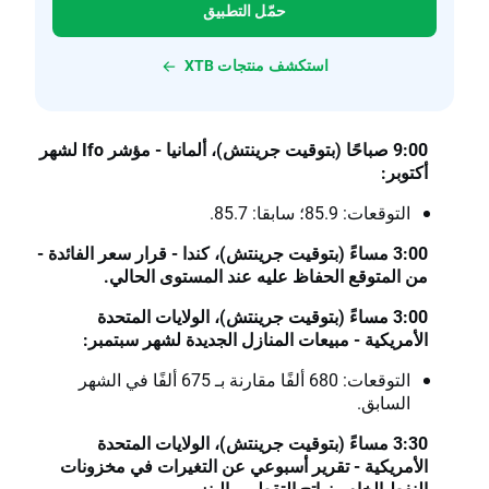
حمّل التطبيق
استكشف منتجات XTB
9:00 صباحًا (بتوقيت جرينتش)، ألمانيا - مؤشر
Ifo
لشهر
أكتوبر:
التوقعات: 85.9؛ سابقا: 85.7.
3:00 مساءً (بتوقيت جرينتش)، كندا - قرار سعر الفائدة -
من المتوقع الحفاظ عليه عند المستوى الحالي.
3:00 مساءً (بتوقيت جرينتش)، الولايات المتحدة
الأمريكية - مبيعات المنازل الجديدة لشهر سبتمبر:
التوقعات: 680 ألفًا مقارنة بـ 675 ألفًا في الشهر
السابق.
3:30 مساءً (بتوقيت جرينتش)، الولايات المتحدة
الأمريكية - تقرير أسبوعي عن التغيرات في مخزونات
النفط
الخام ونواتج التقطير والبنزين
.