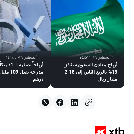
١٠ أغسطس ٢٠٢٦, ١٥:٤٧
١٠ أغسطس ٢٠٢٦, ١٤:١٤
أرباح معادن السعودية تقفز
أرباحاً نصف
13% بالربع الثاني إلى 2.18
مدرجة يصل 109
مليار ريال
درهم