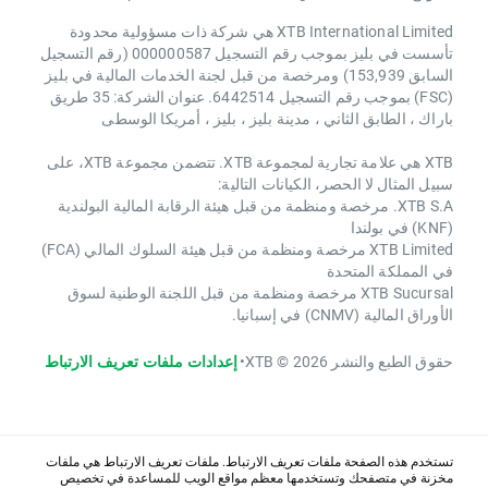
XTB International Limited هي شركة ذات مسؤولية محدودة
تأسست في بليز بموجب رقم التسجيل 000000587 (رقم التسجيل
السابق 153,939) ومرخصة من قبل لجنة الخدمات المالية في بليز
(FSC) بموجب رقم التسجيل 6442514. عنوان الشركة: 35 طريق
باراك ، الطابق الثاني ، مدينة بليز ، بليز ، أمريكا الوسطى
XTB هي علامة تجارية لمجموعة XTB. تتضمن مجموعة XTB، على
سبيل المثال لا الحصر، الكيانات التالية:
XTB S.A. مرخصة ومنظمة من قبل هيئة الرقابة المالية البولندية
(KNF) في بولندا
XTB Limited مرخصة ومنظمة من قبل هيئة السلوك المالي (FCA)
في المملكة المتحدة
XTB Sucursal مرخصة ومنظمة من قبل اللجنة الوطنية لسوق
الأوراق المالية (CNMV) في إسبانيا.
حقوق الطبع والنشر 2026 © XTB
•
إعدادات ملفات تعريف الارتباط
تستخدم هذه الصفحة ملفات تعريف الارتباط. ملفات تعريف الارتباط هي ملفات
مخزنة في متصفحك وتستخدمها معظم مواقع الويب للمساعدة في تخصيص