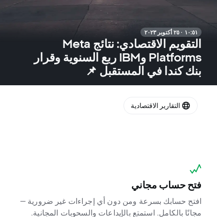
١٠:٥١ · ٢٥ أكتوبر ٢٠٢٣
التقويم الاقتصادي: نتائج Meta
Platforms وIBM ربع السنوية وقرار
بنك كندا في المستقبل 📌
التقارير الاقتصادية
فتح حساب مجاني
افتح حسابك بسرعة ومن دون أي إجراءات غير ضرورية —
مجانًا بالكامل. استمتع بالإيداعات والسحوبات المجانية.