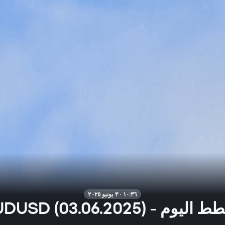
١٠:٣٦ · ٣ يونيو ٢٠٢٥
يوم - AUDUSD (03.06.2025)