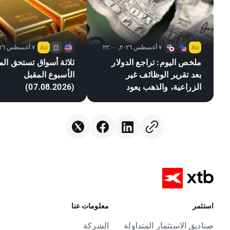
٧ أغسطس ٢٠٢٦, ٢٢:٠٠
٧ أغسطس ٢٠٢٦, ٢١:٠٥
ملخص اليوم: تراجع الدولار
ثلاثة أسواق تستحق المت
بعد تقرير الوظائف غير
الأسبوع المقبل
الزراعية، والذهب يعود
(07.08.2026)
للارتفاع
استثمر
معلومات عنا
صناديق الاستثمار المتداولة
الشركة