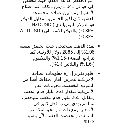
أكبر انخفاض له هذا العام، حيث انخفض
إلى حوالي 1.041 (من 1.051 عند افتتاح
الأمس). ومن بين عملات مجموعة
العشر، كان أكبر الخاسرين مقابل الدولار
هو الدولار النيوزيلندي (
NZDUSD:
-0.86%
) والدولار الأسترالي (
AUDUSD:
).
-0.83%
يمدد الذهب تصحيحه، حيث انخفض بنسبة
1.06% إلى 2885 دولار للأوقية. كما
تتراجع الفضة (-1.15%) والبلاديوم
(-1.6%) والبلاتين (-1%).
أظهر تقرير إدارة معلومات الطاقة
الأمريكية لتخزين الغاز انخفاضًا أبطأ من
المتوقع. انخفضت مخزونات الغاز
الأمريكية بمقدار 261 مليار قدم مكعب
(مقابل -265 مليار قدم مكعب متوقعة)،
مما لم يؤدي إلى رد فعل كبير في
الأسعار. ومع ذلك، تم محو المكاسب
السابقة، وانخفضت العقود الآن بنسبة
0.3%.