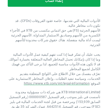
إنشاء حساب
الأدوات المالية التي نقدمها، خاصة عقود الفروقات (CFDs)، قد
تكون ذات مخاطر عالية.
الأسهم الجزئية (FS) هي حق ائتماني مكتسب من XTB ​​في الأجزاء
الكسرية من الأسهم وصناديق الاستثمار المتداولة. الأسهم الجزئية
ليست أداة مالية منفصلة. هناك حقوق شركات محدودة للأسهم
الجزئية.
يجب عليك أن تفكر فيما إذا كنت تفهم كيفية عمل الأدوات المالية
وما إذا كان بإمكانك تحمل المخاطر العالية المتعلقة بخسارة أموالك.
قد لا تكون هذه الأدوات مناسبة للجميع، لذا يرجى التأكد من فهمك
الكامل لجميع المخاطر.
تعرّف بنفسك من خلال الاطلاع على اللوائح المتعلقة بتقديم
الخدمات، وسياسة تنفيذ الطلبات، وإعلان المخاطر الاستثمارية على
الموقع:
https://www.xtb.com/int/legal-information
XTB International Limited هي شركة ذات مسؤولية محدودة
تأسست في بليز بموجب رقم التسجيل 000000587 (رقم التسجيل
السابق 153,939) ومرخصة من قبل لجنة الخدمات المالية في بليز
(FSC) بموجب رقم التسجيل 6442514. عنوان الشركة: 35 طريق