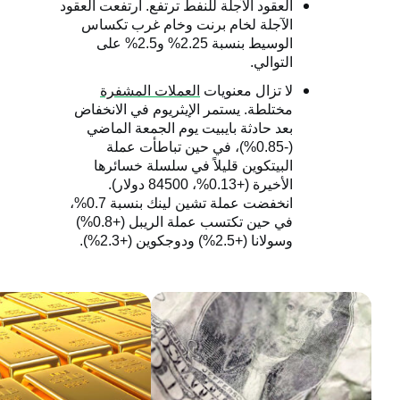
العقود الآجلة للنفط ترتفع. ارتفعت العقود
الآجلة لخام برنت وخام غرب تكساس
الوسيط بنسبة 2.25% و2.5% على
التوالي.
لا تزال معنويات
العملات المشفرة
مختلطة. يستمر الإيثريوم في الانخفاض
بعد حادثة بايبيت يوم الجمعة الماضي
(-0.85%)، في حين تباطأت عملة
البيتكوين قليلاً في سلسلة خسائرها
الأخيرة (+0.13%، 84500 دولار).
انخفضت عملة تشين لينك بنسبة 0.7%،
في حين تكتسب عملة الريبل (+0.8%)
وسولانا (+2.5%) ودوجكوين (+2.3%).