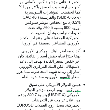
الحمراء. عانى مؤشر داكس الألماني من
أكبر خسارة، حيث انخفض بأكثر من 1%.
كما انخفضت المؤشرات السويسرية
(
SMI: -0.65%
) والفرنسية (
CAC 40:
-0.5%
)، مع انخفاض مؤشر ستوكس
أوروبا 600 بنسبة 0.5%. وقد غذت
تعليقات ترامب بشأن التعريفات
الجمركية المحتملة على منتجات الاتحاد
الأوروبي المشاعر الضعيفة في أوروبا.
أكدت محاضر البنك المركزي الأوروبي
نهجًا حذرًا تجاه خفض أسعار الفائدة. كان
آخر خفض لسعر الفائدة يهدف إلى دعم
الاستهلاك، لكن البنك المركزي الأوروبي
أشار إلى زيادة شهية المخاطرة، مما عزز
أسعار
الأسهم
الأوروبية منذ بداية العام.
هيمن الدولار الأمريكي على سوق
الفوركس
اليوم. ارتفع مؤشر الدولار
الأمريكي (
USDIDX
) بنسبة 0.7%، بدعم
من إعلان ترامب عن التعريفات
الجمركية. سجل زوج العملات
EURUSD