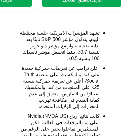
تشهد المؤشرات الأمريكية جلسة مختلطة
اليوم. يتداول مؤشر
S&P 500
ثابتًا بعد
بداية ضعيفة، وارتفع مؤشر
داو جونز
بنسبة 0.7٪، بينما انخفض مؤشر
ناسداك
100 بنسبة 0.5٪.
أعلن ترامب عن تعريفات جمركية جديدة
على كندا والمكسيك. على منصته
Truth
Social
، أعلن عن تعريفة جمركية بنسبة
25٪ على المنتجات من كندا والمكسيك
اعتبارًا من 4 مارس، مشيرًا إلى عدم
كفاية التقدم في مكافحة تهريب
المخدرات إلى الولايات المتحدة.
كانت نتائج أرباح
Nvidia (NVDA.US)
أعلى من التوقعات في الغالب، لكن
المستثمرين تفاعلوا بحذر. على الرغم من
تجاوز التوقعات، فقد اجتمع هامش الربح