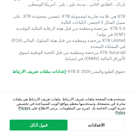
باراك ، الطابق الثاني ، مدينة بليز ، بليز ، أمريكا الوسطى
XTB هي علامة تجارية لمجموعة XTB. تتضمن مجموعة XTB، على
سبيل المثال لا الحصر، الكيانات التالية:
XTB S.A. مرخصة ومنظمة من قبل هيئة الرقابة المالية البولندية
(KNF) في بولندا
XTB Limited مرخصة ومنظمة من قبل هيئة السلوك المالي (FCA)
في المملكة المتحدة
XTB Sucursal مرخصة ومنظمة من قبل اللجنة الوطنية لسوق
الأوراق المالية (CNMV) في إسبانيا.
حقوق الطبع والنشر 2026 © XTB
•
إعدادات ملفات تعريف الارتباط
تستخدم هذه الصفحة ملفات تعريف الارتباط. ملفات تعريف الارتباط هي ملفات
مخزنة في متصفحك وتستخدمها معظم مواقع الويب للمساعدة في تخصيص
تجربة الويب الخاصة بك. لمزيد من المعلومات، يرجى الاطلاع على
Privacy
Policy
الاعدادات
قبول الكل