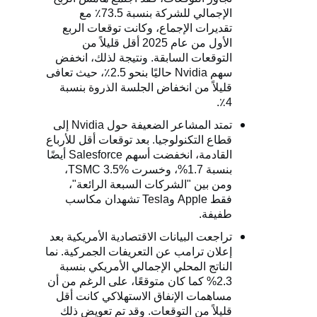
الإجمالي للشركة بنسبة 73.5٪ مع
تقديرات الإجماع، وكانت توقعات الربع
الأول من عام 2025 أقل قليلاً من
التوقعات السابقة. ونتيجة لذلك، انخفض
سهم
Nvidia
حاليًا بنحو 2.5٪، حيث تعافى
قليلاً من انخفاض الجلسة الذروة بنسبة
4٪.
تمتد المشاعر الضعيفة حول
Nvidia
إلى
قطاع التكنولوجيا. بعد توقعات أقل للأرباع
القادمة، انخفضت أسهم
Salesforce
أيضًا
بنسبة 1.7%، وخسرت
TSMC 3.5%
،
ومن بين "الشركات السبعة الرائعة"،
فقط
Apple
و
Tesla
تشهدان مكاسب
طفيفة.
تراجعت البيانات الاقتصادية الأمريكية بعد
إعلان ترامب عن التعريفات الجمركية. نما
الناتج المحلي الإجمالي الأمريكي بنسبة
2.3% كما كان متوقعًا، على الرغم من أن
مساهمات الإنفاق الاستهلاكي كانت أقل
قليلاً من التوقعات. وقد تم تعويض ذلك