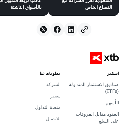
السعودية تعزز الشراكة مع
عالمياً لربط التمويل ا
القطاع الخاص
بالأسواق الناشئة
استثمر
معلومات عنا
صناديق الاستثمار المتداولة
الشركة
(ETFs)
سفير
الأسهم
منصة التداول
العقود مقابل الفروقات
للاتصال
على السلع