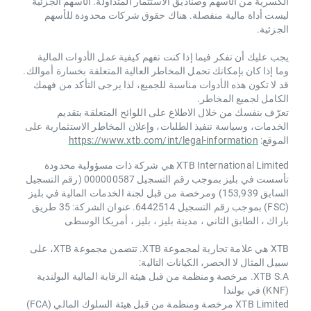
الكسرية من الأسهم وصناديق الاستثمار المتداولة. الأسهم الجزئية
ليست أداة مالية منفصلة. هناك حقوق شركات محدودة للأسهم
الجزئية.
يجب عليك أن تفكر فيما إذا كنت تفهم كيفية عمل الأدوات المالية
وما إذا كان بإمكانك تحمل المخاطر العالية المتعلقة بخسارة أموالك.
قد لا تكون هذه الأدوات مناسبة للجميع، لذا يرجى التأكد من فهمك
الكامل لجميع المخاطر.
تعرّف بنفسك من خلال الاطلاع على اللوائح المتعلقة بتقديم
الخدمات، وسياسة تنفيذ الطلبات، وإعلان المخاطر الاستثمارية على
الموقع:
https://www.xtb.com/int/legal-information
XTB International Limited هي شركة ذات مسؤولية محدودة
تأسست في بليز بموجب رقم التسجيل 000000587 (رقم التسجيل
السابق 153,939) ومرخصة من قبل لجنة الخدمات المالية في بليز
(FSC) بموجب رقم التسجيل 6442514. عنوان الشركة: 35 طريق
باراك ، الطابق الثاني ، مدينة بليز ، بليز ، أمريكا الوسطى
XTB هي علامة تجارية لمجموعة XTB. تتضمن مجموعة XTB، على
سبيل المثال لا الحصر، الكيانات التالية:
XTB S.A. مرخصة ومنظمة من قبل هيئة الرقابة المالية البولندية
(KNF) في بولندا
XTB Limited مرخصة ومنظمة من قبل هيئة السلوك المالي (FCA)