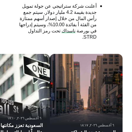
أعلنت شركة ستراتيجي عن جولة تمويل
جديدة بقيمة 4.2 مليار دولار. سيتم جمع
رأس المال من خلال إصدار أسهم ممتازة
من الفئة أ بفائدة 10.00%، وسيتم إدراجها
في بورصة
ناسداك
تحت رمز التداول
.
STRD
٦ أغسطس ٢٠٢٦, ١٧:١٠
السعودية تعزز مكانتها 
٦ أغسطس ٢٠٢٦, ١٨:١٧