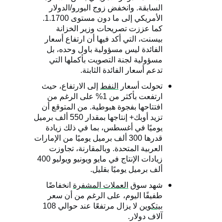
السابقة. وانخفض زوج اليورو/الدولار
الأمريكي إلى ما دون مستوى 1.1700.
كما عززت تصريحات وزير الخزانة
بيسنت، التي أكد فيها أن ارتفاع أسعار
الفائدة ليس مسؤولية باول وحده، بل
مسؤولية لجنة التصويت بأكملها التي
تدعم أسعار الفائدة الثابتة.
تحولت أسعار
النفط
إلى الارتفاع، حيث
ارتفعت بأكثر من 1% على الرغم من
افتتاحها بفجوة هبوطية. من المتوقع أن
تزيد أوبك+ إنتاجها بمقدار 550 ألف برميل
يوميًا في أغسطس، بما في ذلك زيادة
قدرها 300 ألف برميل يوميًا من الإمارات
العربية المتحدة. وبالمقارنة، تجاوزت
زيادات الإنتاج في مايو ويونيو ويوليو 400
ألف برميل يوميًا بقليل.
شهد سوق
العملات المشفرة
انخفاضًا
طفيفًا اليوم، على الرغم من أن سعر
بيتكوين
لا يزال مرتفعًا عند حوالي 108
آلاف دولار.