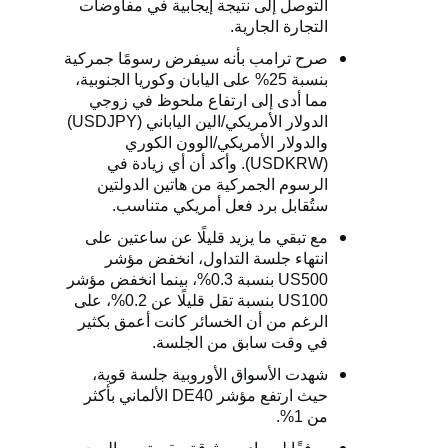
التوصل إلى نتيجة إيجابية في مفاوضات
التجارة الجارية.
صرح ترامب بأنه سيفرض رسومًا جمركية
بنسبة 25% على اليابان وكوريا الجنوبية،
مما أدى إلى ارتفاع ملحوظ في زوجي
الدولار الأمريكي/الين الياباني (
USDJPY
)
والدولار الأمريكي/الوون الكوري
(
USDKRW
). وأكد أن أي زيادة في
الرسوم الجمركية من هاتين الدولتين
ستُقابل برد فعل أمريكي متناسب.
مع تبقي ما يزيد قليلًا عن ساعتين على
انتهاء جلسة التداول، انخفض مؤشر
US500
بنسبة 0.3%، بينما انخفض مؤشر
US100
بنسبة تقل قليلًا عن 0.2%، على
الرغم من أن الخسائر كانت أعمق بكثير
في وقت سابق من الجلسة.
شهدت الأسواق الأوروبية جلسة قوية،
حيث ارتفع مؤشر
DE40
الألماني بأكثر
من 1%.