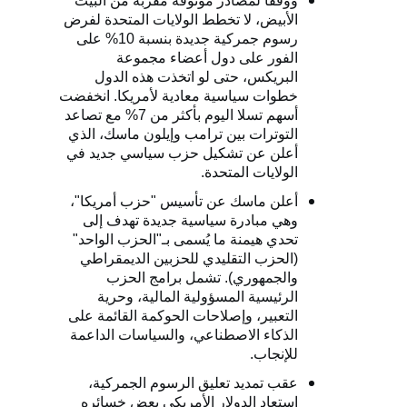
ووفقًا لمصادر موثوقة مقربة من البيت
الأبيض، لا تخطط الولايات المتحدة لفرض
رسوم جمركية جديدة بنسبة 10% على
الفور على دول أعضاء مجموعة
البريكس، حتى لو اتخذت هذه الدول
خطوات سياسية معادية لأمريكا. انخفضت
أسهم تسلا اليوم بأكثر من 7% مع تصاعد
التوترات بين ترامب وإيلون ماسك، الذي
أعلن عن تشكيل حزب سياسي جديد في
الولايات المتحدة.
أعلن ماسك عن تأسيس "حزب أمريكا"،
وهي مبادرة سياسية جديدة تهدف إلى
تحدي هيمنة ما يُسمى بـ"الحزب الواحد"
(الحزب التقليدي للحزبين الديمقراطي
والجمهوري). تشمل برامج الحزب
الرئيسية المسؤولية المالية، وحرية
التعبير، وإصلاحات الحوكمة القائمة على
الذكاء الاصطناعي، والسياسات الداعمة
للإنجاب.
عقب تمديد تعليق الرسوم الجمركية،
استعاد الدولار الأمريكي بعض خسائره