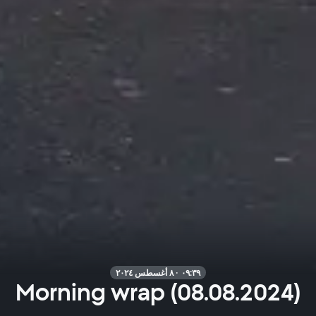
٠٩:٣٩ · ٨ أغسطس ٢٠٢٤
Morning wrap (08.08.2024)