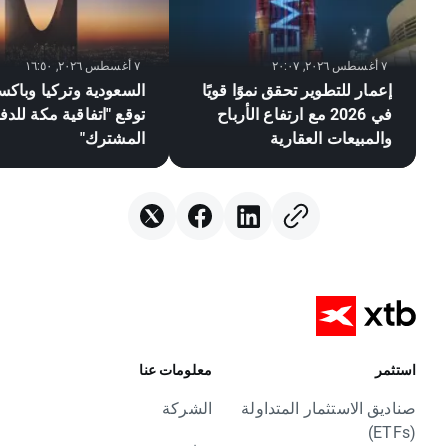
٧ أغسطس ٢٠٢٦, ٢٠:٠٧
٧ أغسطس ٢٠٢٦, ١٦:٥٠
إعمار للتطوير تحقق نموًا قويًا
السعودية وتركيا وباكس
في 2026 مع ارتفاع الأرباح
توقع "اتفاقية مكة للدف
والمبيعات العقارية
المشترك"
استثمر
معلومات عنا
صناديق الاستثمار المتداولة
الشركة
(ETFs)
سفير