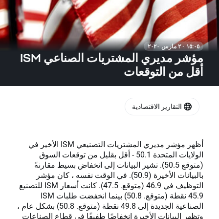
١٥:٠٥ · ٢ مارس ٢٠٢٠
مؤشر مديري المشتريات الصناعي ISM
أقل من التوقعات
التقارير الاقتصادية
أظهر مؤشر مديري المشتريات التصنيعي ISM الأخير في
الولايات المتحدة 50.1 - أقل بقليل من توقعات السوق
(متوقع 50.5). تشير البيانات إلى انخفاض بسيط مقارنةً
بالبيانات الأخيرة (50.9). في الوقت نفسه ، كان مؤشر
التوظيف في 46.9 (متوقع. 47.5). كانت أسعار ISM للتصنيع
45.9 نقطة (متوقع. 50.8) بينما انخفضت طلبات ISM
الصناعية الجديدة إلى 49.8 نقطة (متوقع. 50.8) بشكل عام ،
وتظهر البيانات الأخيرة انخفاضًا طفيفًا في قطاع الصناعات