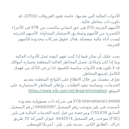
الأدوات المالية التي نقدمها، خاصة عقود الفروقات (CFDs)، قد
تكون ذات مخاطر عالية.
الأسهم الجزئية (FS) هي حق ائتماني مكتسب من XTB ​​في الأجزاء
الكسرية من الأسهم وصناديق الاستثمار المتداولة. الأسهم الجزئية
ليست أداة مالية منفصلة. هناك حقوق شركات محدودة للأسهم
الجزئية.
يجب عليك أن تفكر فيما إذا كنت تفهم كيفية عمل الأدوات المالية
وما إذا كان بإمكانك تحمل المخاطر العالية المتعلقة بخسارة أموالك.
قد لا تكون هذه الأدوات مناسبة للجميع، لذا يرجى التأكد من فهمك
الكامل لجميع المخاطر.
تعرّف بنفسك من خلال الاطلاع على اللوائح المتعلقة بتقديم
الخدمات، وسياسة تنفيذ الطلبات، وإعلان المخاطر الاستثمارية على
الموقع:
https://www.xtb.com/int/legal-information
XTB International Limited هي شركة ذات مسؤولية محدودة
تأسست في بليز بموجب رقم التسجيل 000000587 (رقم التسجيل
السابق 153,939) ومرخصة من قبل لجنة الخدمات المالية في بليز
(FSC) بموجب رقم التسجيل 6442514. عنوان الشركة: 35 طريق
باراك ، الطابق الثاني ، مدينة بليز ، بليز ، أمريكا الوسطى