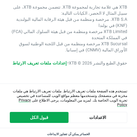
XTB هي علامة تجارية لمجموعة XTB. تتضمن مجموعة XTB، على
سبيل المثال لا الحصر، الكيانات التالية:
XTB S.A. مرخصة ومنظمة من قبل هيئة الرقابة المالية البولندية
(KNF) في بولندا
XTB Limited مرخصة ومنظمة من قبل هيئة السلوك المالي (FCA)
في المملكة المتحدة
XTB Sucursal مرخصة ومنظمة من قبل اللجنة الوطنية لسوق
الأوراق المالية (CNMV) في إسبانيا.
حقوق الطبع والنشر 2026 © XTB
•
إعدادات ملفات تعريف الارتباط
تستخدم هذه الصفحة ملفات تعريف الارتباط. ملفات تعريف الارتباط هي ملفات
مخزنة في متصفحك وتستخدمها معظم مواقع الويب للمساعدة في تخصيص
تجربة الويب الخاصة بك. لمزيد من المعلومات، يرجى الاطلاع على
Privacy
Policy
الاعدادات
قبول الكل
الخسائر يمكن أن تتجاوز الايداعات