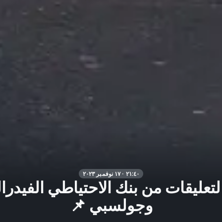
٢١:٤٠ · ١٧ نوفمبر ٢٠٢٣
لتعليقات من بنك الاحتياطي الفيدرال
وجولسبي 📌