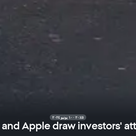
٢٠:٤٥ · ١٠ يونيو ٢٠٢٤
 and Apple draw investors' at